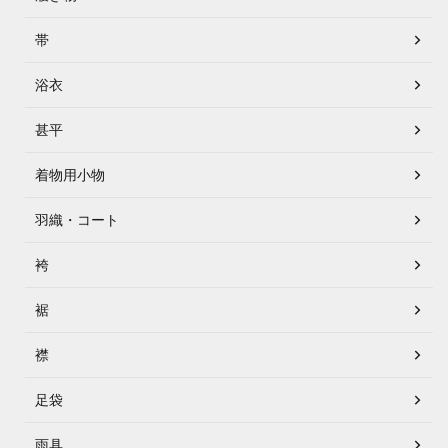
帯
浴衣
甚平
着物用小物
羽織・コート
袴
裾
襟
足袋
雨具