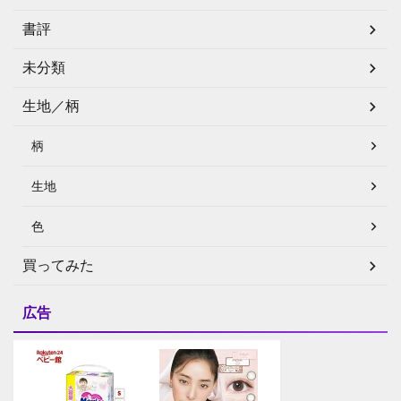
書評
未分類
生地／柄
柄
生地
色
買ってみた
広告