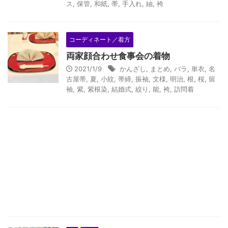
ス
,
保管
,
和紙
,
帯
,
手入れ
,
紬
,
袴
コーディネート／着方
両家顔合わせ食事会の着物
2021/1/9
かんざし
,
まとめ
,
バラ
,
単衣
,
名
古屋帯
,
夏
,
小紋
,
帯締
,
振袖
,
文様
,
明治
,
根
,
桜
,
留
袖
,
紫
,
紫根染
,
結婚式
,
絞り
,
能
,
袴
,
訪問着