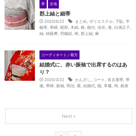
帯
生地
郡上紬と細帯
2020/6/22
まとめ
,
ポリエステル
,
下駄
,
半
幅帯
,
帯締
,
昭和
,
木綿
,
根
,
根付
,
浴衣
,
漆
,
白洲正子
,
紬
,
綿薩摩
,
羽織紐
,
袴
,
郡上紬
,
麻
コーディネート／着方
結婚式に、赤い振袖で出席するのはあ
り？
2020/3/22
かんざし
,
コート
,
名古屋帯
,
帯
揚
,
帯締
,
振袖
,
明治
,
紫
,
結婚式
,
能
,
草履
,
袴
,
銀座
Next »