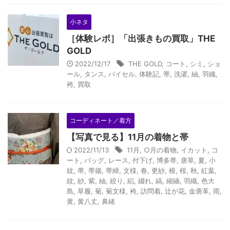
小ネタ
［体験レポ］「出張きもの買取」THE
GOLD
2022/12/17
THE GOLD
,
コート
,
シミ
,
ショ
ール
,
タンス
,
バイセル
,
体験記
,
帯
,
洗濯
,
紬
,
羽織
,
袴
,
買取
コーディネート／着方
【写真で見る】11月の着物と帯
2022/11/13
11月
,
○月の着物
,
イカット
,
コ
ート
,
バッグ
,
レース
,
付下げ
,
博多帯
,
唐草
,
夏
,
小
紋
,
帯
,
帯揚
,
帯締
,
文様
,
春
,
更紗
,
根
,
桜
,
秋
,
紅葉
,
紋
,
紗
,
紫
,
紬
,
絞り
,
絽
,
綴れ
,
縞
,
縮緬
,
羽織
,
色大
島
,
草履
,
菊
,
菊文様
,
袴
,
訪問着
,
辻が花
,
金唐革
,
雨
,
黄
,
黄八丈
,
鼻緒