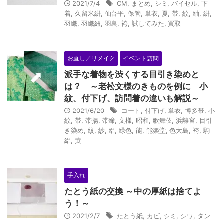
2021/7/4
CM
,
まとめ
,
シミ
,
バイセル
,
下
着
,
久留米絣
,
仙台平
,
保管
,
単衣
,
夏
,
帯
,
紋
,
紬
,
絣
,
羽織
,
羽織紐
,
羽裏
,
袴
,
試してみた
,
買取
お直し／リメイク
イベント訪問
派手な着物を渋くする目引き染めと
は？ ～老松文様のきものを例に 小
紋、付下げ、訪問着の違いも解説～
2021/6/20
コート
,
付下げ
,
単衣
,
博多帯
,
小
紋
,
帯
,
帯揚
,
帯締
,
文様
,
昭和
,
歌舞伎
,
浜離宮
,
目引
き染め
,
紋
,
紗
,
絽
,
緑色
,
能
,
能楽堂
,
色大島
,
袴
,
駒
絽
,
黄
手入れ
たとう紙の交換 ～中の厚紙は捨てよ
う！～
2021/2/7
たとう紙
,
カビ
,
シミ
,
シワ
,
タン