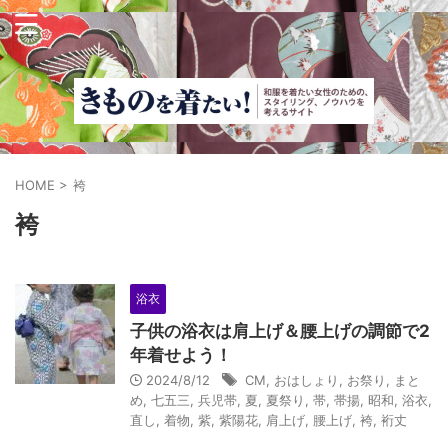
HOME
>
袴
袴
浴衣
子供の浴衣は肩上げ＆腰上げの調節で2
年着せよう！
2024/8/12
CM
,
おはしょり
,
お祭り
,
まと
め
,
七五三
,
兵児帯
,
夏
,
夏祭り
,
帯
,
帯揚
,
昭和
,
浴衣
,
直し
,
着物
,
紫
,
紫陽花
,
肩上げ
,
腰上げ
,
袴
,
裄丈