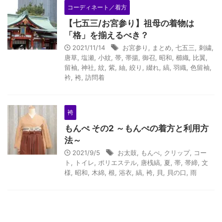
コーディネート／着方
【七五三/お宮参り】祖母の着物は
「格」を揃えるべき？
2021/11/14
お宮参り
,
まとめ
,
七五三
,
刺繍
,
唐草
,
塩瀬
,
小紋
,
帯
,
帯揚
,
御召
,
昭和
,
櫛織
,
比翼
,
留袖
,
神社
,
紋
,
紫
,
紬
,
絞り
,
綴れ
,
縞
,
羽織
,
色留袖
,
衿
,
袴
,
訪問着
袴
もんぺ その2 ～もんぺの着方と利用方
法～
2021/9/5
お太鼓
,
もんぺ
,
クリップ
,
コー
ト
,
トイレ
,
ポリエステル
,
唐桟縞
,
夏
,
帯
,
帯締
,
文
様
,
昭和
,
木綿
,
根
,
浴衣
,
縞
,
袴
,
貝
,
貝の口
,
雨