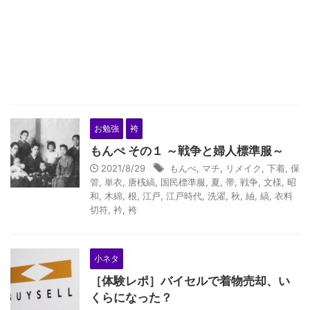
お勉強
袴
もんぺ その１ ～戦争と婦人標準服～
2021/8/29
もんぺ
,
マチ
,
リメイク
,
下着
,
保
管
,
単衣
,
唐桟縞
,
国民標準服
,
夏
,
帯
,
戦争
,
文様
,
昭
和
,
木綿
,
根
,
江戸
,
江戸時代
,
洗濯
,
秋
,
紬
,
縞
,
衣料
切符
,
衿
,
袴
小ネタ
［体験レポ］バイセルで着物売却、い
くらになった？