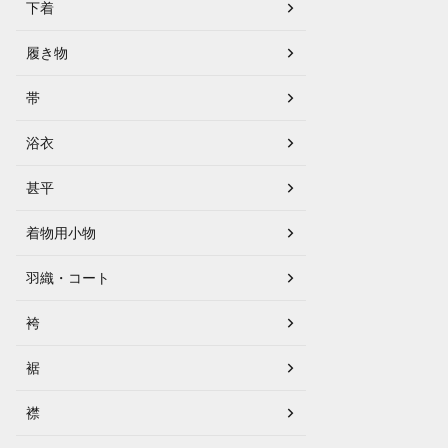
下着
履き物
帯
浴衣
甚平
着物用小物
羽織・コート
袴
裾
襟