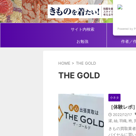
サイト内検索
アイテ
Powered by P
お勉強
作者／
HOME
>
THE GOLD
THE GOLD
小ネタ
［体験レポ］
2022/12/17
濯
,
紬
,
羽織
,
袴
,
きもの買取業者
バイセルに買い