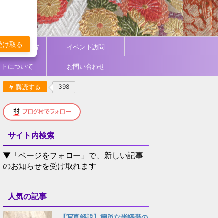
受け取る
ィネート／着方
イベント訪問
イトについて
お問い合わせ
購読する
398
サイト内検索
▼「ページをフォロー」で、新しい記事
のお知らせを受け取れます
人気の記事
【写真解説】簡単な半幅帯の