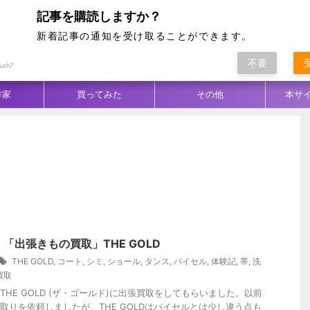
記事を購読しますか？
新着記事の通知を受け取ることができます。
不要
ム別
テクニック
生地／柄
コーデ
ush7
作家
買ってみた
その他
本サ
「出張きもの買取」THE GOLD
THE GOLD
,
コート
,
シミ
,
ショール
,
タンス
,
バイセル
,
体験記
,
帯
,
洗
買取
THE GOLD (ザ・ゴールド)に出張買取をしてもらいました。以前
取りを依頼しましたが、THE GOLDはバイセルとは少し違う点も