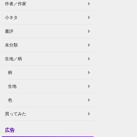
作者／作家
小ネタ
書評
未分類
生地／柄
柄
生地
色
買ってみた
広告