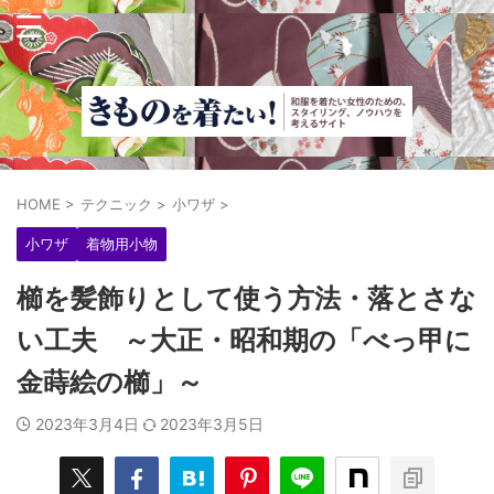
HOME
>
テクニック
>
小ワザ
>
小ワザ
着物用小物
櫛を髪飾りとして使う方法・落とさな
い工夫 ～大正・昭和期の「べっ甲に
金蒔絵の櫛」～
2023年3月4日
2023年3月5日