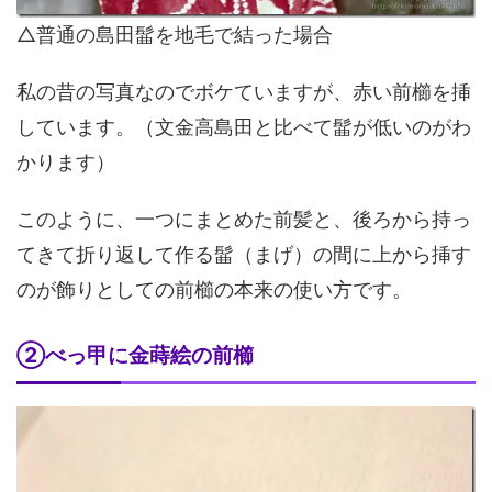
△普通の島田髷を地毛で結った場合
私の昔の写真なのでボケていますが、赤い前櫛を挿
しています。（文金高島田と比べて髷が低いのがわ
かります）
このように、一つにまとめた前髪と、後ろから持っ
てきて折り返して作る髷（まげ）の間に上から挿す
のが飾りとしての前櫛の本来の使い方です。
②べっ甲に金蒔絵の前櫛