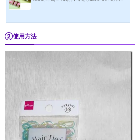
す。 １．帯留め用の紐(帯締め)について帯締めは、組み方で分けると平組、丸組、
角組、丸ぐけなどがありますが、太さで分けると二分(ぶ)紐、三分紐、四分紐、五分
紐となります。一分は一寸の10分の1、約３mmです。普通の帯締めの幅は五分、帯
留めを使う時は三分紐が一般的です。写真の紐は上から①三分紐②三分紐③四分
紐④五分紐ですが、②は①よりも厚く、幅は1mm広いで...
②使用方法