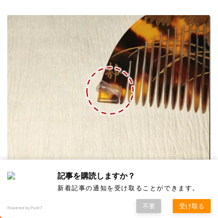
記事を購読しますか？
櫛の端にゴムを巻き付けます。
新着記事の通知を受け取ることができます。
不要
受け取る
Powered by Push7
Sサイズで3回巻けました。