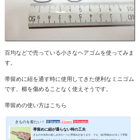
百均などで売っている小さなヘアゴムを使ってみま
す。
帯留めに紐を通す時に使用してきた便利なミニゴム
です。櫛を傷めることなく使えそうです。
帯留めの使い方はこちら
きものを着たい！
17 Shares
3 Users
11 Pockets
帯留めに紐が通らない時の工夫
きものや浴衣の楽しみ方の一つに帯留めがあります。でも、紐(帯締め)が太くて帯留
めの紐通しに入らないことがあります。今日はその対処法についてご紹介しま