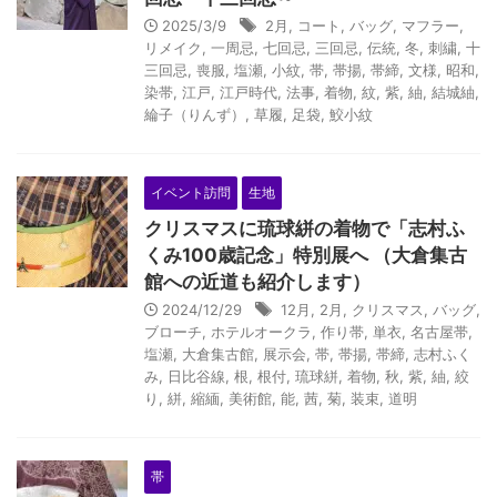
2025/3/9
2月
,
コート
,
バッグ
,
マフラー
,
リメイク
,
一周忌
,
七回忌
,
三回忌
,
伝統
,
冬
,
刺繍
,
十
三回忌
,
喪服
,
塩瀬
,
小紋
,
帯
,
帯揚
,
帯締
,
文様
,
昭和
,
染帯
,
江戸
,
江戸時代
,
法事
,
着物
,
紋
,
紫
,
紬
,
結城紬
,
綸子（りんず）
,
草履
,
足袋
,
鮫小紋
イベント訪問
生地
クリスマスに琉球絣の着物で「志村ふ
くみ100歳記念」特別展へ （大倉集古
館への近道も紹介します）
2024/12/29
12月
,
2月
,
クリスマス
,
バッグ
,
ブローチ
,
ホテルオークラ
,
作り帯
,
単衣
,
名古屋帯
,
塩瀬
,
大倉集古館
,
展示会
,
帯
,
帯揚
,
帯締
,
志村ふく
み
,
日比谷線
,
根
,
根付
,
琉球絣
,
着物
,
秋
,
紫
,
紬
,
絞
り
,
絣
,
縮緬
,
美術館
,
能
,
茜
,
菊
,
装束
,
道明
帯