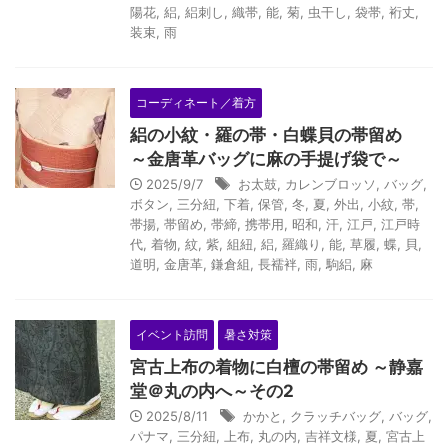
陽花
,
絽
,
絽刺し
,
織帯
,
能
,
菊
,
虫干し
,
袋帯
,
裄丈
,
装束
,
雨
コーディネート／着方
絽の小紋・羅の帯・白蝶貝の帯留め
～金唐革バッグに麻の手提げ袋で～
2025/9/7
お太鼓
,
カレンブロッソ
,
バッグ
,
ボタン
,
三分紐
,
下着
,
保管
,
冬
,
夏
,
外出
,
小紋
,
帯
,
帯揚
,
帯留め
,
帯締
,
携帯用
,
昭和
,
汗
,
江戸
,
江戸時
代
,
着物
,
紋
,
紫
,
組紐
,
絽
,
羅織り
,
能
,
草履
,
蝶
,
貝
,
道明
,
金唐革
,
鎌倉組
,
長襦袢
,
雨
,
駒絽
,
麻
イベント訪問
暑さ対策
宮古上布の着物に白檀の帯留め ～静嘉
堂＠丸の内へ～その2
2025/8/11
かかと
,
クラッチバッグ
,
バッグ
,
パナマ
,
三分紐
,
上布
,
丸の内
,
吉祥文様
,
夏
,
宮古上