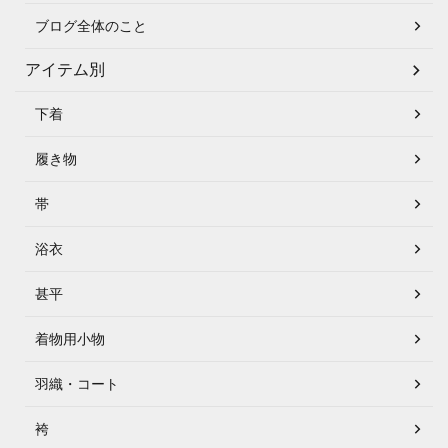
ブログ全体のこと
アイテム別
下着
履き物
帯
浴衣
甚平
着物用小物
羽織・コート
袴