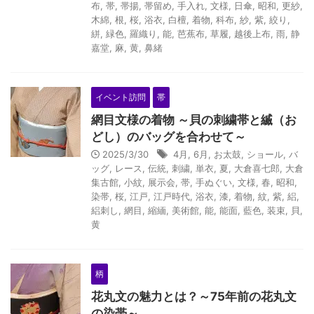
布
,
帯
,
帯揚
,
帯留め
,
手入れ
,
文様
,
日傘
,
昭和
,
更紗
,
木綿
,
根
,
桜
,
浴衣
,
白檀
,
着物
,
科布
,
紗
,
紫
,
絞り
,
絣
,
緑色
,
羅織り
,
能
,
芭蕉布
,
草履
,
越後上布
,
雨
,
静
嘉堂
,
麻
,
黄
,
鼻緒
イベント訪問
帯
網目文様の着物 ～貝の刺繍帯と縅（お
どし）のバッグを合わせて～
2025/3/30
4月
,
6月
,
お太鼓
,
ショール
,
バ
ッグ
,
レース
,
伝統
,
刺繍
,
単衣
,
夏
,
大倉喜七郎
,
大倉
集古館
,
小紋
,
展示会
,
帯
,
手ぬぐい
,
文様
,
春
,
昭和
,
染帯
,
桜
,
江戸
,
江戸時代
,
浴衣
,
漆
,
着物
,
紋
,
紫
,
絽
,
絽刺し
,
網目
,
縮緬
,
美術館
,
能
,
能面
,
藍色
,
装束
,
貝
,
黄
柄
花丸文の魅力とは？～75年前の花丸文
の染帯～