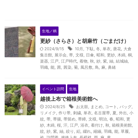
生地／柄
更紗（さらさ）と胡麻竹（ごまだけ）
2024/9/15
10月
,
下駄
,
冬
,
単衣
,
唐花
,
大倉
集古館
,
展示会
,
帯
,
文様
,
日傘
,
昭和
,
更紗
,
木綿
,
桐
,
楽器
,
江戸
,
江戸時代
,
着物
,
秋
,
紗
,
紫
,
紬
,
結城紬
,
羽織
,
能
,
茜
,
茜染
,
菊
,
風呂敷
,
鳥
,
麻
,
鼻緒
イベント訪問
生地
越後上布で箱根美術館へ
2024/8/25
お太鼓
,
まとめ
,
コート
,
バッグ
,
リメイク
,
作り帯
,
刺繍
,
単衣
,
名古屋帯
,
夏
,
外出
,
小
紋
,
帯
,
帯揚
,
帯留め
,
帯締
,
文様
,
明治
,
春
,
昭和
,
更
紗
,
木綿
,
桜
,
汗
,
江戸
,
浴衣
,
着付け
,
秋
,
箱根美術館
,
紋
,
紗
,
紫
,
紬
,
絞り
,
絽
,
綴れ
,
縮緬
,
羽織
,
能
,
草履
,
衿
,
訪問着
,
越後上布
,
長襦袢
,
雨
,
麻
,
黄