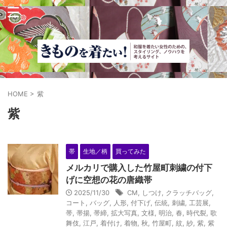
HOME
>
紫
紫
帯
生地／柄
買ってみた
メルカリで購入した竹屋町刺繍の付下
げに空想の花の唐織帯
2025/11/30
CM
,
しつけ
,
クラッチバッグ
,
コート
,
バッグ
,
人形
,
付下げ
,
伝統
,
刺繍
,
工芸展
,
帯
,
帯揚
,
帯締
,
拡大写真
,
文様
,
明治
,
春
,
時代裂
,
歌
舞伎
,
江戸
,
着付け
,
着物
,
秋
,
竹屋町
,
紋
,
紗
,
紫
,
紫