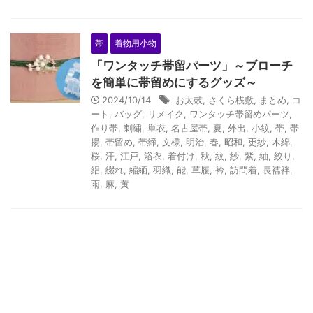
帯
着物用小物
「ワンタッチ帯留パーツ」～ブローチ
を簡単に帯留めにするグッズ～
2024/10/14
お太鼓
,
さくら桟敷
,
まとめ
,
コ
ート
,
バッグ
,
リメイク
,
ワンタッチ帯留めパーツ
,
作り帯
,
刺繍
,
単衣
,
名古屋帯
,
夏
,
外出
,
小紋
,
帯
,
帯
揚
,
帯留め
,
帯締
,
文様
,
明治
,
春
,
昭和
,
更紗
,
木綿
,
桜
,
汗
,
江戸
,
浴衣
,
着付け
,
秋
,
紋
,
紗
,
紫
,
紬
,
絞り
,
絽
,
綴れ
,
縮緬
,
羽織
,
能
,
草履
,
衿
,
訪問着
,
長襦袢
,
雨
,
麻
,
黄