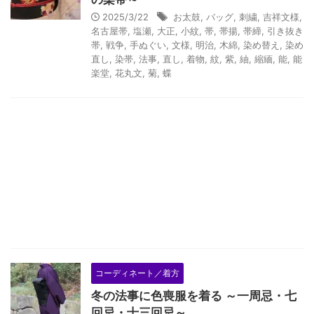
2025/3/22
お太鼓
,
バッグ
,
刺繍
,
吉祥文様
,
名古屋帯
,
塩瀬
,
大正
,
小紋
,
帯
,
帯揚
,
帯締
,
引き抜き
帯
,
戦争
,
手ぬぐい
,
文様
,
明治
,
木綿
,
染め替え
,
染め
直し
,
染帯
,
法事
,
直し
,
着物
,
紋
,
紫
,
紬
,
縮緬
,
能
,
能
楽堂
,
花丸文
,
菊
,
蝶
コーディネート／着方
冬の法事に色喪服を着る ～一周忌・七
回忌・十三回忌～