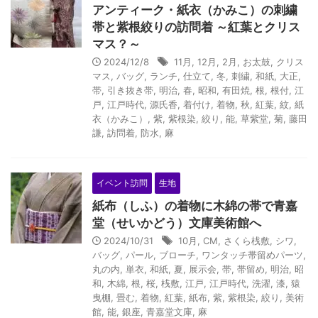
アンティーク・紙衣（かみこ）の刺繍
帯と紫根絞りの訪問着 ～紅葉とクリス
マス？～
2024/12/8
11月
,
12月
,
2月
,
お太鼓
,
クリス
マス
,
バッグ
,
ランチ
,
仕立て
,
冬
,
刺繍
,
和紙
,
大正
,
帯
,
引き抜き帯
,
明治
,
春
,
昭和
,
有田焼
,
根
,
根付
,
江
戸
,
江戸時代
,
源氏香
,
着付け
,
着物
,
秋
,
紅葉
,
紋
,
紙
衣（かみこ）
,
紫
,
紫根染
,
絞り
,
能
,
草紫堂
,
菊
,
藤田
謙
,
訪問着
,
防水
,
麻
イベント訪問
生地
紙布（しふ）の着物に木綿の帯で青嘉
堂（せいかどう）文庫美術館へ
2024/10/31
10月
,
CM
,
さくら桟敷
,
シワ
,
バッグ
,
パール
,
ブローチ
,
ワンタッチ帯留めパーツ
,
丸の内
,
単衣
,
和紙
,
夏
,
展示会
,
帯
,
帯留め
,
明治
,
昭
和
,
木綿
,
根
,
桜
,
桟敷
,
江戸
,
江戸時代
,
洗濯
,
漆
,
猿
曳棚
,
畳む
,
着物
,
紅葉
,
紙布
,
紫
,
紫根染
,
絞り
,
美術
館
,
能
,
銀座
,
青嘉堂文庫
,
麻