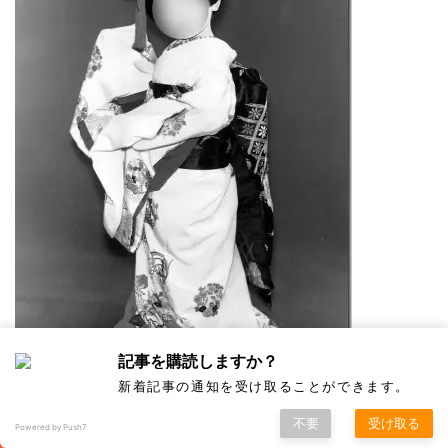
記事を購読しますか？
新着記事の通知を受け取ることができます。
不要
受け取る
△初舞台の写真
Powered by Push7