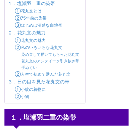
１．塩瀬羽二重の染帯
①花丸文とは
②75年前の染帯
③はじめは清楚な白地帯
２．花丸文の魅力
①花丸文の魅力
②私のいろいろな花丸文
染め直して描いてもらった花丸文
花丸文のアンテイーク引き抜き帯
手ぬぐい
②人生で初めて選んだ花丸文
３．日の目を見た花丸文の帯
①小紋の着物に
②小物
１．塩瀬羽二重の染帯