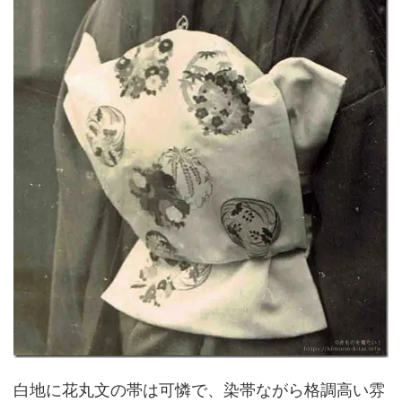
白地に花丸文の帯は可憐で、染帯ながら格調高い雰