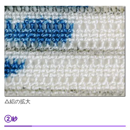
△絽の拡大
②紗