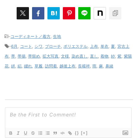
-
コーディネート／着方
,
生地
-
6月
,
コート
,
シワ
,
ブローチ
,
ポリエステル
,
上布
,
単衣
,
夏
,
宮古上
布
,
帯
,
帯揚
,
帯留め
,
拡大写真
,
文様
,
染め直し
,
直し
,
着物
,
紗
,
紫
,
紫陽
花
,
絣
,
絽
,
綴れ
,
草履
,
訪問着
,
越後上布
,
長襦袢
,
雨
,
麻
,
鼻緒
{}
[+]