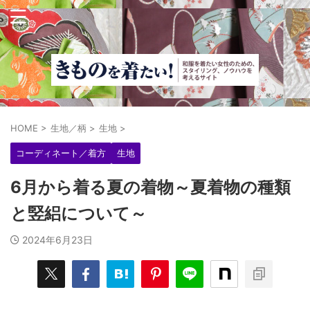
HOME
>
生地／柄
>
生地
>
コーディネート／着方
生地
6月から着る夏の着物～夏着物の種類
と竪絽について～
2024年6月23日