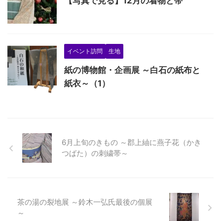
【写真で見る】12月の着物と帯
イベント訪問
生地
紙の博物館・企画展 ～白石の紙布と
紙衣～（1）
6月上旬のきもの ～郡上紬に燕子花（かき
つばた）の刺繍帯～
茶の湯の裂地展 ～鈴木一弘氏最後の個展
～