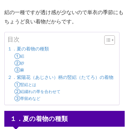
絽の一種ですが透け感が少ないので単衣の季節にも
ちょうど良い着物だからです。
目次
１．夏の着物の種類
①絽
②紗
③麻
２．紫陽花（あじさい）柄の竪絽（たてろ）の着物
①竪絽とは
②絽綴れの帯を合わせて
③帯留めなど
１．夏の着物の種類