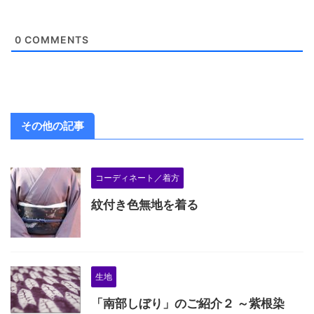
0
COMMENTS
その他の記事
コーディネート／着方
紋付き色無地を着る
生地
「南部しぼり」のご紹介２ ～紫根染