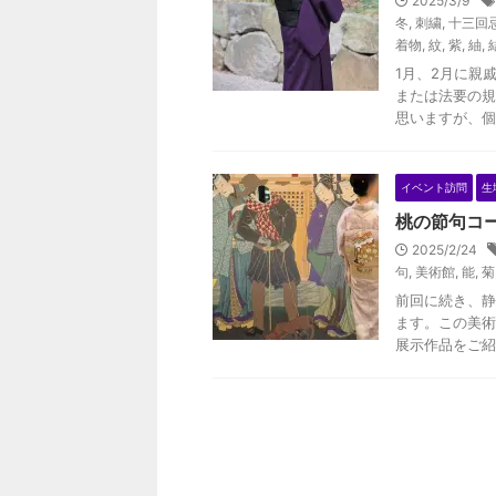
2025/3/9
冬
,
刺繍
,
十三回
着物
,
紋
,
紫
,
紬
,
1月、2月に親
または法要の規
思いますが、個
イベント訪問
生
桃の節句コ
2025/2/24
句
,
美術館
,
能
,
菊
前回に続き、静
ます。この美術
展示作品をご紹