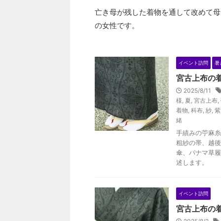
亡き母が残した着物を通して改めて母
の女性です。
イベント訪問
暑
宮古上布の
2025/8/11
様
,
夏
,
宮古上布
,
着物
,
科布
,
紗
,
紫
緒
手績みの苧麻糸
粗紗の帯、越後
傘、パナマ草履
述します。
イベント訪問
宮古上布の