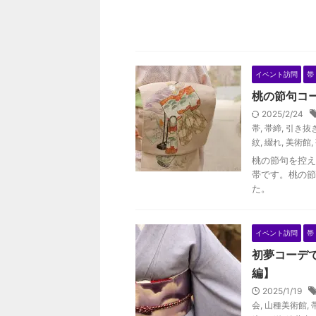
イベント訪問
帯
桃の節句コ
2025/2/24
帯
,
帯締
,
引き抜
紋
,
綴れ
,
美術館
,
桃の節句を控え
帯です。桃の節
た。
イベント訪問
帯
初夢コーデで
編】
2025/1/19
会
,
山種美術館
,