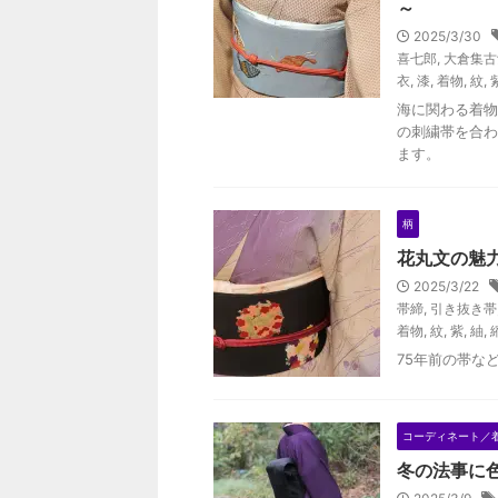
～
2025/3/30
喜七郎
,
大倉集古
衣
,
漆
,
着物
,
紋
,
海に関わる着物
の刺繍帯を合わ
ます。
柄
花丸文の魅
2025/3/22
帯締
,
引き抜き帯
着物
,
紋
,
紫
,
紬
,
75年前の帯な
コーディネート／
冬の法事に