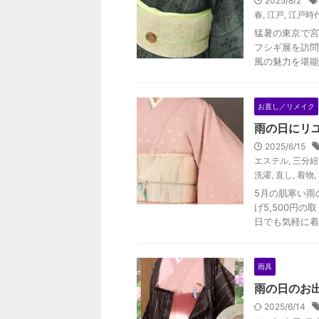
2025/8/2
春
,
江戸
,
江戸時
猛暑の東京で宮
フシギ展を訪問
風の魅力を堪能
お直し／リメイク
雨の日にリ
2025/6/15
エステル
,
三分紐
洗濯
,
直し
,
着物
,
5月の肌寒い雨
げ5,500円
日でも気軽に着
雨具
雨の日のお
2025/6/14