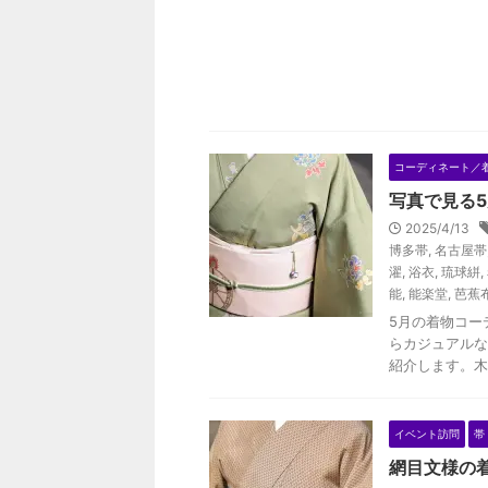
コーディネート／
写真で見る
2025/4/13
博多帯
,
名古屋帯
濯
,
浴衣
,
琉球絣
,
能
,
能楽堂
,
芭蕉
5月の着物コー
らカジュアルな
紹介します。木
イベント訪問
帯
網目文様の