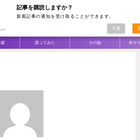
記事を購読しますか？
新着記事の通知を受け取ることができます。
不要
ム別
テクニック
生地／柄
コーデ
ush7
作家
買ってみた
その他
本サ