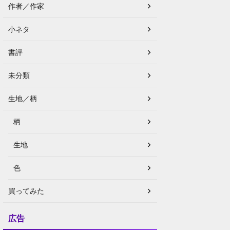
作者／作家
小ネタ
書評
未分類
生地／柄
柄
生地
色
買ってみた
広告