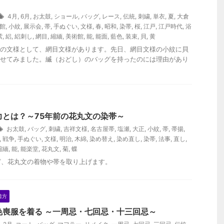
4月
,
6月
,
お太鼓
,
ショール
,
バッグ
,
レース
,
伝統
,
刺繍
,
単衣
,
夏
,
大倉
館
,
小紋
,
展示会
,
帯
,
手ぬぐい
,
文様
,
春
,
昭和
,
染帯
,
桜
,
江戸
,
江戸時代
,
浴
紫
,
絽
,
絽刺し
,
網目
,
縮緬
,
美術館
,
能
,
能面
,
藍色
,
装束
,
貝
,
黄
の文様として、網目文様があります。先日、網目文様の小紋に貝
せてみました。縅（おどし）のバッグを持ったのには理由があり
力とは？～75年前の花丸文の染帯～
お太鼓
,
バッグ
,
刺繍
,
吉祥文様
,
名古屋帯
,
塩瀬
,
大正
,
小紋
,
帯
,
帯揚
,
,
戦争
,
手ぬぐい
,
文様
,
明治
,
木綿
,
染め替え
,
染め直し
,
染帯
,
法事
,
直し
,
縮緬
,
能
,
能楽堂
,
花丸文
,
菊
,
蝶
ど、花丸文の着物や帯を取り上げます。
着方
色喪服を着る ～一周忌・七回忌・十三回忌～