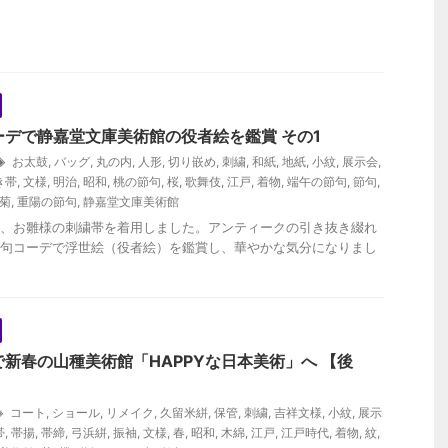
ーデで静嘉堂文庫美術館の役者絵を鑑賞 その1
お太鼓
,
バッグ
,
丸の内
,
人形
,
切り嵌め
,
刺繍
,
和紙
,
地紙
,
小紋
,
展示会
,
き帯
,
文様
,
明治
,
昭和
,
桃の節句
,
桜
,
歌舞伎
,
江戸
,
着物
,
端午の節句
,
節句
,
菊
,
重陽の節句
,
静嘉堂文庫美術館
、お雛様の刺繍帯を着用しました。アンティークの引き抜き綴れ
句コーデで浮世絵（役者絵）を鑑賞し、華やかな気分になりまし
新春の山種美術館「HAPPYな日本美術」へ 【後
コート
,
ショール
,
リメイク
,
久留米絣
,
保管
,
刺繍
,
吉祥文様
,
小紋
,
展示
帯
,
帯揚
,
帯締
,
弓浜絣
,
振袖
,
文様
,
春
,
昭和
,
木綿
,
江戸
,
江戸時代
,
着物
,
紋
,