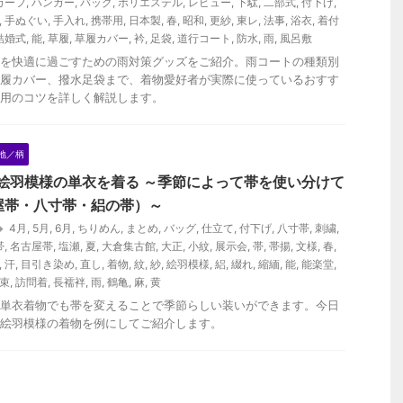
カーフ
,
ハンガー
,
バッグ
,
ポリエステル
,
レビュー
,
下駄
,
二部式
,
付下げ
,
,
手ぬぐい
,
手入れ
,
携帯用
,
日本製
,
春
,
昭和
,
更紗
,
東レ
,
法事
,
浴衣
,
着付
結婚式
,
能
,
草履
,
草履カバー
,
衿
,
足袋
,
道行コート
,
防水
,
雨
,
風呂敷
を快適に過ごすための雨対策グッズをご紹介。雨コートの種類別
履カバー、撥水足袋まで、着物愛好者が実際に使っているおすす
用のコツを詳しく解説します。
地／柄
に絵羽模様の単衣を着る ～季節によって帯を使い分けて
屋帯・八寸帯・絽の帯）～
4月
,
5月
,
6月
,
ちりめん
,
まとめ
,
バッグ
,
仕立て
,
付下げ
,
八寸帯
,
刺繍
,
帯
,
名古屋帯
,
塩瀬
,
夏
,
大倉集古館
,
大正
,
小紋
,
展示会
,
帯
,
帯揚
,
文様
,
春
,
,
汗
,
目引き染め
,
直し
,
着物
,
紋
,
紗
,
絵羽模様
,
絽
,
綴れ
,
縮緬
,
能
,
能楽堂
,
束
,
訪問着
,
長襦袢
,
雨
,
鶴亀
,
麻
,
黄
単衣着物でも帯を変えることで季節らしい装いができます。今日
絵羽模様の着物を例にしてご紹介します。