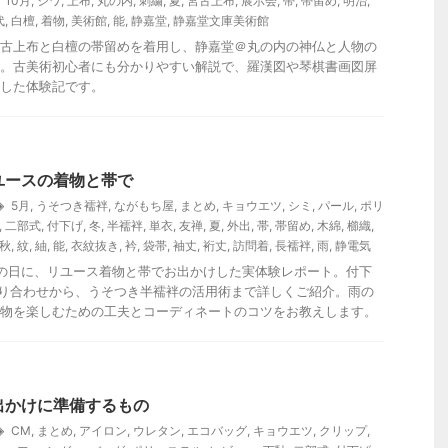
10月
,
シワ
,
上布
,
丸の内
,
刺繍
,
夏
,
宮古上布
,
展示会
,
帯
,
帯留め
,
明治
,
代
,
白檀
,
着物
,
美術館
,
能
,
静嘉堂
,
静嘉堂文庫美術館
古上布と白檀の帯留めを着用し、静嘉堂＠丸の内の神仏と人物の
。古美術初心者にも分かりやすい解説で、羅漢図や琴棋書画図屏
した体験記です。
ユースの着物と帯で
5月
,
うそつき襦袢
,
ながもち屋
,
まとめ
,
キョウエツ
,
シミ
,
パール
,
ポリ
,
二部式
,
付下げ
,
冬
,
半襦袢
,
単衣
,
友禅
,
夏
,
外出
,
帯
,
帯留め
,
木綿
,
櫛織
,
秋
,
紋
,
紬
,
能
,
衣紋抜き
,
衿
,
袋帯
,
袖丈
,
裄丈
,
訪問着
,
長襦袢
,
雨
,
静電気
の日に、リユース着物と帯でお出かけした実体験レポート。付下
の取り合わせから、うそつき半襦袢の活用術まで詳しくご紹介。雨の
物を楽しむための工夫とコーディネートのコツをお教えします。
出かけに準備するもの
CM
,
まとめ
,
アイロン
,
ウレタン
,
エコバッグ
,
キョウエツ
,
クリップ
,