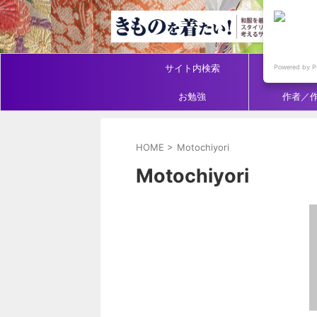
サイト内検索
アイテ
Powered by P
お勉強
作者／
HOME
>
Motochiyori
Motochiyori