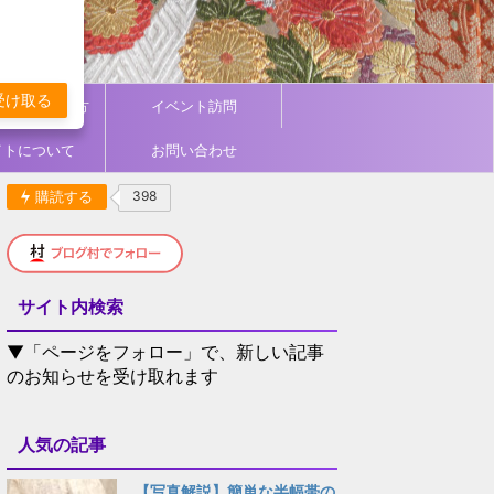
受け取る
ィネート／着方
イベント訪問
イトについて
お問い合わせ
購読する
398
サイト内検索
▼「ページをフォロー」で、新しい記事
のお知らせを受け取れます
人気の記事
【写真解説】簡単な半幅帯の