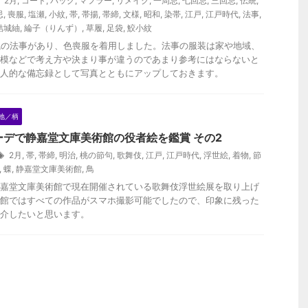
2月
,
コート
,
バッグ
,
マフラー
,
リメイク
,
一周忌
,
七回忌
,
三回忌
,
伝統
,
忌
,
喪服
,
塩瀬
,
小紋
,
帯
,
帯揚
,
帯締
,
文様
,
昭和
,
染帯
,
江戸
,
江戸時代
,
法事
,
結城紬
,
綸子（りんず）
,
草履
,
足袋
,
鮫小紋
戚の法事があり、色喪服を着用しました。法事の服装は家や地域、
模などで考え方や決まり事が違うのであまり参考にはならないと
人的な備忘録として写真とともにアップしておきます。
地／柄
ーデで静嘉堂文庫美術館の役者絵を鑑賞 その2
2月
,
帯
,
帯締
,
明治
,
桃の節句
,
歌舞伎
,
江戸
,
江戸時代
,
浮世絵
,
着物
,
節
,
蝶
,
静嘉堂文庫美術館
,
鳥
嘉堂文庫美術館で現在開催されている歌舞伎浮世絵展を取り上げ
館ではすべての作品がスマホ撮影可能でしたので、印象に残った
介したいと思います。