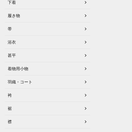
下着
履き物
帯
浴衣
甚平
着物用小物
羽織・コート
袴
裾
襟