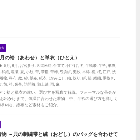
着方
5月の袷（あわせ）と単衣（ひとえ）
5月
,
6月
,
お宮参り
,
久留米絣
,
仕立て
,
付下げ
,
冬
,
半幅帯
,
半衿
,
単衣
,
,
和紙
,
塩瀬
,
夏
,
小紋
,
帯
,
帯揚
,
帯締
,
弓浜絣
,
更紗
,
木綿
,
桐
,
桜
,
江戸
,
洗
着物
,
科布
,
紋
,
紗
,
紙布
,
紙衣（かみこ）
,
紬
,
絞り
,
絣
,
絽
,
縮緬
,
胴抜き
,
布
,
茜
,
衿
,
袋帯
,
訪問着
,
郡上紬
,
雨
,
麻
デ：袷と単衣の違い、選び方を写真で解説。フォーマルな茶会か
お出かけまで、気温に合わせた着物、帯、半衿の選び方を詳しく
綿や紬、紙布など素材もご紹介。
着物 ～貝の刺繍帯と縅（おどし）のバッグを合わせて