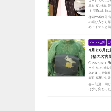
コート
,
シワ
,
ス
単衣
,
夏
,
外出
,
帯
け
,
着物
,
紗
,
紬
,
梅雨の着物外出
の選び方から草
めアイテムと着
イベント訪問
生
4月と6月
（袷の名古
2025/5/11
半衿
,
単衣
,
博多
染め直し
,
歌舞伎
能面
,
草履
,
衿
,
装
春～初夏、同じ
は少し変わった