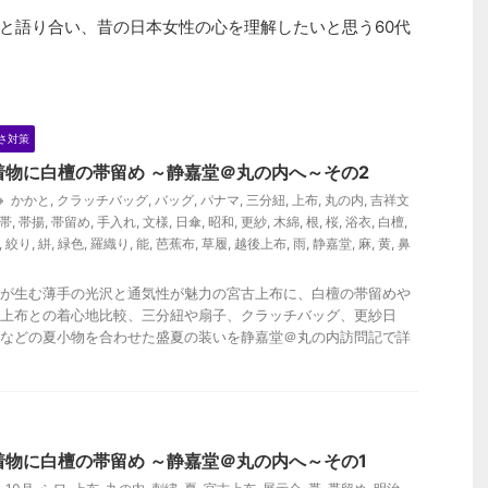
と語り合い、昔の日本女性の心を理解したいと思う60代
さ対策
着物に白檀の帯留め ～静嘉堂＠丸の内へ～その2
かかと
,
クラッチバッグ
,
バッグ
,
パナマ
,
三分紐
,
上布
,
丸の内
,
吉祥文
帯
,
帯揚
,
帯留め
,
手入れ
,
文様
,
日傘
,
昭和
,
更紗
,
木綿
,
根
,
桜
,
浴衣
,
白檀
,
,
絞り
,
絣
,
緑色
,
羅織り
,
能
,
芭蕉布
,
草履
,
越後上布
,
雨
,
静嘉堂
,
麻
,
黄
,
鼻
が生む薄手の光沢と通気性が魅力の宮古上布に、白檀の帯留めや
上布との着心地比較、三分紐や扇子、クラッチバッグ、更紗日
などの夏小物を合わせた盛夏の装いを静嘉堂＠丸の内訪問記で詳
着物に白檀の帯留め ～静嘉堂＠丸の内へ～その1