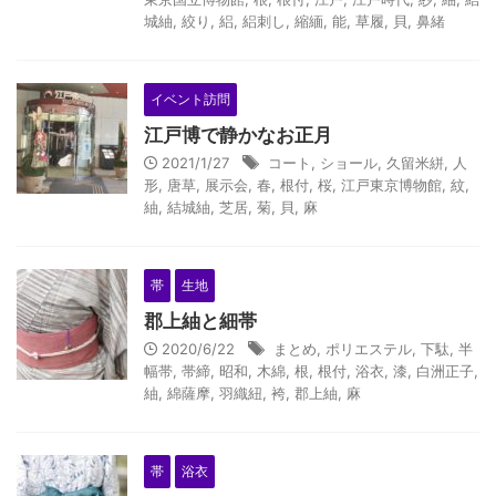
城紬
,
絞り
,
絽
,
絽刺し
,
縮緬
,
能
,
草履
,
貝
,
鼻緒
イベント訪問
江戸博で静かなお正月
2021/1/27
コート
,
ショール
,
久留米絣
,
人
形
,
唐草
,
展示会
,
春
,
根付
,
桜
,
江戸東京博物館
,
紋
,
紬
,
結城紬
,
芝居
,
菊
,
貝
,
麻
帯
生地
郡上紬と細帯
2020/6/22
まとめ
,
ポリエステル
,
下駄
,
半
幅帯
,
帯締
,
昭和
,
木綿
,
根
,
根付
,
浴衣
,
漆
,
白洲正子
,
紬
,
綿薩摩
,
羽織紐
,
袴
,
郡上紬
,
麻
帯
浴衣