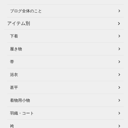
ブログ全体のこと
アイテム別
下着
履き物
帯
浴衣
甚平
着物用小物
羽織・コート
袴