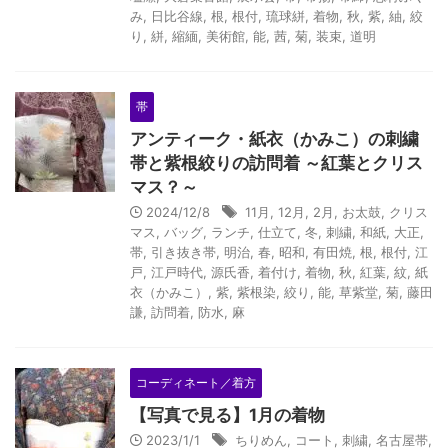
み
,
日比谷線
,
根
,
根付
,
琉球絣
,
着物
,
秋
,
紫
,
紬
,
絞
り
,
絣
,
縮緬
,
美術館
,
能
,
茜
,
菊
,
装束
,
道明
帯
アンティーク・紙衣（かみこ）の刺繍
帯と紫根絞りの訪問着 ～紅葉とクリス
マス？～
2024/12/8
11月
,
12月
,
2月
,
お太鼓
,
クリス
マス
,
バッグ
,
ランチ
,
仕立て
,
冬
,
刺繍
,
和紙
,
大正
,
帯
,
引き抜き帯
,
明治
,
春
,
昭和
,
有田焼
,
根
,
根付
,
江
戸
,
江戸時代
,
源氏香
,
着付け
,
着物
,
秋
,
紅葉
,
紋
,
紙
衣（かみこ）
,
紫
,
紫根染
,
絞り
,
能
,
草紫堂
,
菊
,
藤田
謙
,
訪問着
,
防水
,
麻
コーディネート／着方
【写真で見る】1月の着物
2023/1/1
ちりめん
,
コート
,
刺繍
,
名古屋帯
,