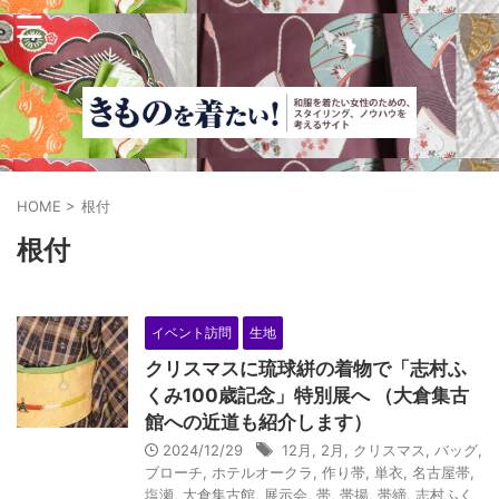
HOME
>
根付
根付
イベント訪問
生地
クリスマスに琉球絣の着物で「志村ふ
くみ100歳記念」特別展へ （大倉集古
館への近道も紹介します）
2024/12/29
12月
,
2月
,
クリスマス
,
バッグ
,
ブローチ
,
ホテルオークラ
,
作り帯
,
単衣
,
名古屋帯
,
塩瀬
,
大倉集古館
,
展示会
,
帯
,
帯揚
,
帯締
,
志村ふく