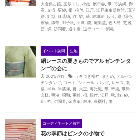
大倉集古館
,
宝尽くし
,
小紋
,
展示会
,
帯
,
弓浜絣
,
御
召
,
文様
,
更紗
,
根
,
根付
,
江戸
,
江戸東京博物館
,
琉球
絣
,
紅型
,
紅花紬
,
紋
,
紗
,
紬
,
結城紬
,
絞り
,
絣
,
緑色
,
縮緬
,
織帯
,
羽子板
,
羽織
,
能
,
能楽堂
,
色大島
,
芝居
,
茜
,
蝶
,
訪問着
,
道中着
,
道行コート
,
鶴亀
イベント訪問
生地
絹レースの夏きものでアルゼンチンタ
ンゴの会に
2021/7/11
うそつき襦袢
,
まとめ
,
アルゼン
チンタンゴ
,
コート
,
ショール
,
バッグ
,
レース
,
刺
繍
,
半衿
,
半襦袢
,
夏
,
大正
,
寿光織
,
帯
,
帯揚
,
帯締
,
文様
,
明治
,
昭和
,
更紗
,
根
,
根付
,
江戸
,
秋
,
紋
,
紗
,
絽
,
衿
,
訪問着
,
金唐革
,
銀座
,
長襦袢
,
雨
コーディネート／着方
花の季節はピンクの小物で