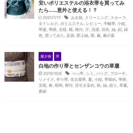
安いポリエステルの浴衣帯を買ってみ
たら……意外と使える！？
2021/7/17
お太鼓
,
クリーニング
,
スカーフ
,
タイシルク
,
ポリエステル
,
レビュー
,
半幅帯
,
小紋
,
帯揚
,
帯締
,
文様
,
根
,
根付
,
汗
,
洗濯
,
浴衣
,
紬
,
絽
,
緑
色
,
買ってみた
,
足袋
,
郡上紬
,
雨
,
麻
,
麻の葉
履き物
帯
白地の作り帯とセンザンコウの草履
2019/10/6
べっ甲
,
シミ
,
バッグ
,
ブローチ
,
リメイク
,
作り帯
,
名古屋帯
,
夏
,
小紋
,
帯留め
,
帯締
,
文様
,
春
,
昭和
,
根付
,
目引き染め
,
秋
,
紬
,
絞り
,
草履
,
鼻緒