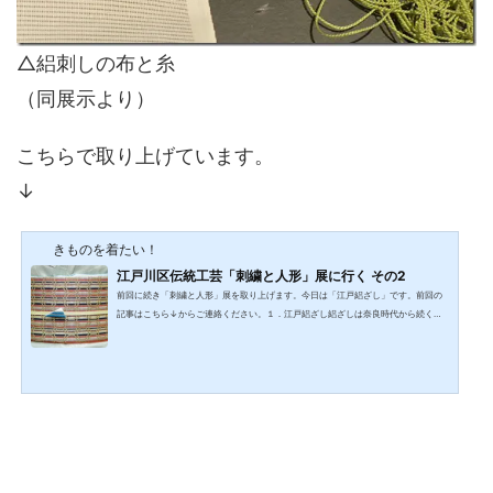
△絽刺しの布と糸
（同展示より）
こちらで取り上げています。
↓
きものを着たい！
江戸川区伝統工芸「刺繍と人形」展に行く その2
前回に続き「刺繍と人形」展を取り上げます。今日は「江戸絽ざし」です。前回の
記事はこちら↓からご連絡ください。１．江戸絽ざし絽ざしは奈良時代から続く日
本の伝統的手工芸です。絽の織り目のすきまを利用して、縦方向に絽ざし糸で刺
し、布地全体を埋めます。「江戸絽ざし」は、東京都が伝統工芸品として認定した
ときにつけられた名前だそうです。①絽ざしの特徴絽ざしの特徴を展示パネルを参
考にまとめてみました 絽目のある特殊な専用生地に刺す（日本刺繍はどんな生地に
でも刺せる） 絽布の穴の縦のラインに沿って巻くように刺...