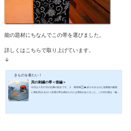
能の題材にちなんでこの帯を選びました。
詳しくはこちらで取り上げています。
↓
きものを着たい！
貝の刺繍の帯＜後編＞
今日は２月27日の記事の続きです。３．着用例①▲ 絞りのきものに追善能の鑑賞
に海松貝(みるがい)文様の帯を締めたのには理由がありました。この日の能は「融
(とおる)」です。世阿弥の代表作の一つである「融」は、源融(みなもとのとおる)と
その邸宅・六条河原院をめぐる伝説を題材にした能です。◇前シテ…汐汲みの老人
◇後シテ…源融**源融…嵯峨天皇、第12男、百人一首では河原左大臣として歌が残
っています。源氏物語・光源氏の実在モデルの一人といわれています。源融は、京
都の邸宅にいながらにして奥州塩竃の海辺で塩を焼く光景を見よ...