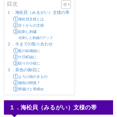
目次
１．海松貝（みるがい）文様の帯
①海松貝文様とは
②古くからの文様
③絽刺し刺繍
絽刺しと刺繍のアップ
２．今までの取り合わせ
①藍の結城紬に
②十日町紬に
③絞りの小紋に
３．茶色の御召に
①よろけ縞のきもの
②補色の関係？
③帯揚げと帯締め
１．海松貝（みるがい）文様の帯