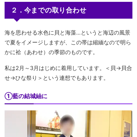
２．今までの取り合わせ
海を思わせる水色に貝と海藻…というと海辺の風景
で夏をイメージしますが、この帯は縮緬なので明ら
かに袷（あわせ）の季節のものです。
私は2月～3月はじめに着用しています。＜貝→貝合
せ→ひな祭り＞という連想でもあります。
①藍の結城紬に