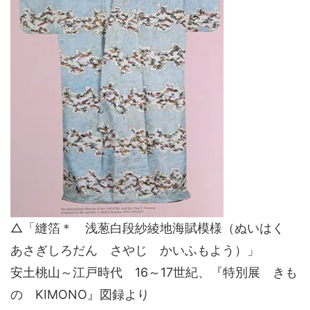
△「縫箔＊ 浅葱白段紗綾地海賦模様（ぬいはく
あさぎしろだん さやじ かいふもよう）」
安土桃山～江戸時代 16～17世紀、『特別展 きも
の KIMONO』図録より