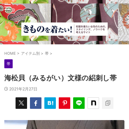
HOME
>
アイテム別
>
帯
>
帯
海松貝（みるがい）文様の絽刺し帯
2021年2月27日