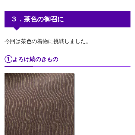
３．茶色の御召に
今回は茶色の着物に挑戦しました。
①よろけ縞のきもの