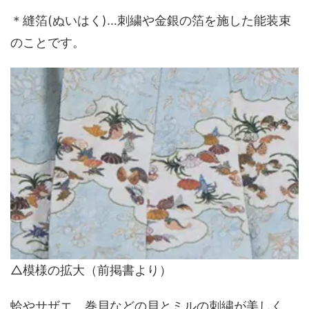
＊縫箔(ぬいはく)…刺繍や金銀の箔を施した能装束
のことです。
△模様の拡大（前掲書より）
蛤やサザエ、巻貝などの貝とミルの刺繍が美しく、