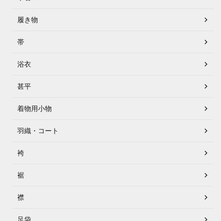
履き物
帯
浴衣
甚平
着物用小物
羽織・コート
袴
裾
襟
足袋