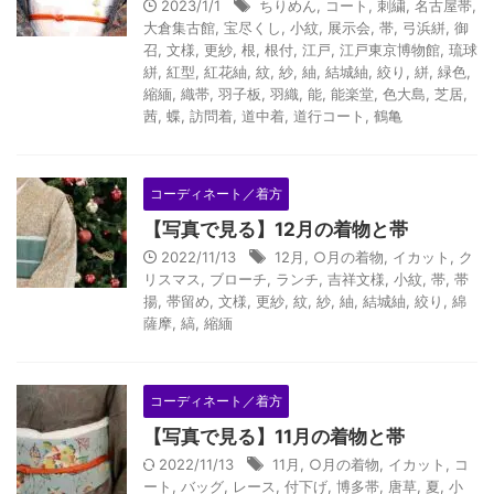
2023/1/1
ちりめん
,
コート
,
刺繍
,
名古屋帯
,
大倉集古館
,
宝尽くし
,
小紋
,
展示会
,
帯
,
弓浜絣
,
御
召
,
文様
,
更紗
,
根
,
根付
,
江戸
,
江戸東京博物館
,
琉球
絣
,
紅型
,
紅花紬
,
紋
,
紗
,
紬
,
結城紬
,
絞り
,
絣
,
緑色
,
縮緬
,
織帯
,
羽子板
,
羽織
,
能
,
能楽堂
,
色大島
,
芝居
,
茜
,
蝶
,
訪問着
,
道中着
,
道行コート
,
鶴亀
コーディネート／着方
【写真で見る】12月の着物と帯
2022/11/13
12月
,
○月の着物
,
イカット
,
ク
リスマス
,
ブローチ
,
ランチ
,
吉祥文様
,
小紋
,
帯
,
帯
揚
,
帯留め
,
文様
,
更紗
,
紋
,
紗
,
紬
,
結城紬
,
絞り
,
綿
薩摩
,
縞
,
縮緬
コーディネート／着方
【写真で見る】11月の着物と帯
2022/11/13
11月
,
○月の着物
,
イカット
,
コ
ート
,
バッグ
,
レース
,
付下げ
,
博多帯
,
唐草
,
夏
,
小