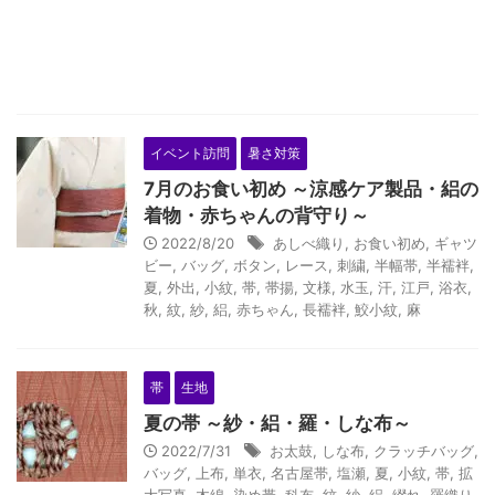
イベント訪問
暑さ対策
7月のお食い初め ～涼感ケア製品・絽の
着物・赤ちゃんの背守り～
2022/8/20
あしべ織り
,
お食い初め
,
ギャツ
ビー
,
バッグ
,
ボタン
,
レース
,
刺繍
,
半幅帯
,
半襦袢
,
夏
,
外出
,
小紋
,
帯
,
帯揚
,
文様
,
水玉
,
汗
,
江戸
,
浴衣
,
秋
,
紋
,
紗
,
絽
,
赤ちゃん
,
長襦袢
,
鮫小紋
,
麻
帯
生地
夏の帯 ～紗・絽・羅・しな布～
2022/7/31
お太鼓
,
しな布
,
クラッチバッグ
,
バッグ
,
上布
,
単衣
,
名古屋帯
,
塩瀬
,
夏
,
小紋
,
帯
,
拡