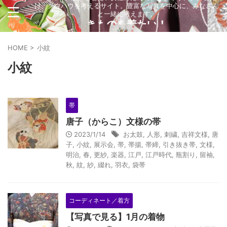
け、ノウハウを考えるサイト。豊富な写真を中心に、みなさん
と一緒に考えます。
きものを着たい！
HOME
>
小紋
小紋
帯
唐子（からこ）文様の帯
2023/1/14
お太鼓
,
人形
,
刺繍
,
吉祥文様
,
唐
子
,
小紋
,
展示会
,
帯
,
帯揚
,
帯締
,
引き抜き帯
,
文様
,
明治
,
春
,
更紗
,
楽器
,
江戸
,
江戸時代
,
瓶割り
,
留袖
,
秋
,
紋
,
紗
,
綴れ
,
羽衣
,
袋帯
コーディネート／着方
【写真で見る】1月の着物