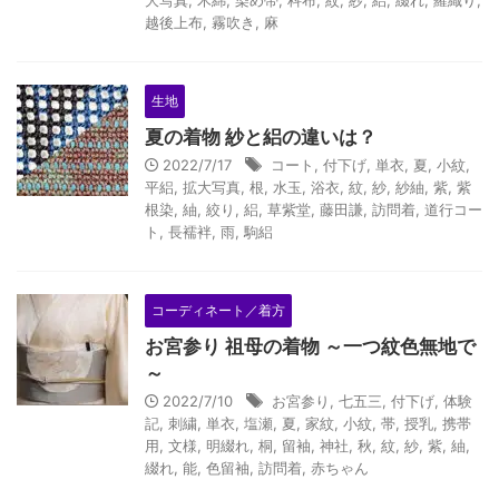
大写真
,
木綿
,
染め帯
,
科布
,
紋
,
紗
,
絽
,
綴れ
,
羅織り
,
越後上布
,
霧吹き
,
麻
生地
夏の着物 紗と絽の違いは？
2022/7/17
コート
,
付下げ
,
単衣
,
夏
,
小紋
,
平絽
,
拡大写真
,
根
,
水玉
,
浴衣
,
紋
,
紗
,
紗紬
,
紫
,
紫
根染
,
紬
,
絞り
,
絽
,
草紫堂
,
藤田謙
,
訪問着
,
道行コー
ト
,
長襦袢
,
雨
,
駒絽
コーディネート／着方
お宮参り 祖母の着物 ～一つ紋色無地で
～
2022/7/10
お宮参り
,
七五三
,
付下げ
,
体験
記
,
刺繍
,
単衣
,
塩瀬
,
夏
,
家紋
,
小紋
,
帯
,
授乳
,
携帯
用
,
文様
,
明綴れ
,
桐
,
留袖
,
神社
,
秋
,
紋
,
紗
,
紫
,
紬
,
綴れ
,
能
,
色留袖
,
訪問着
,
赤ちゃん