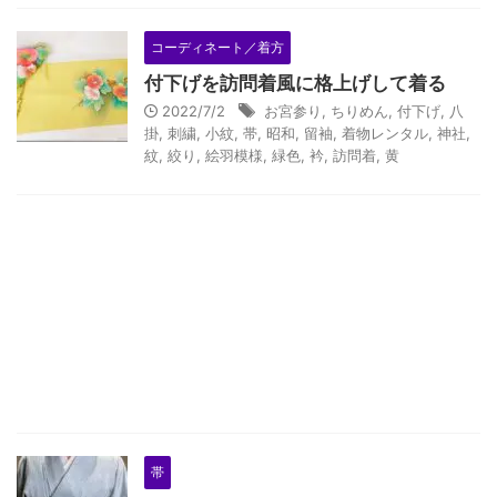
コーディネート／着方
付下げを訪問着風に格上げして着る
2022/7/2
お宮参り
,
ちりめん
,
付下げ
,
八
掛
,
刺繍
,
小紋
,
帯
,
昭和
,
留袖
,
着物レンタル
,
神社
,
紋
,
絞り
,
絵羽模様
,
緑色
,
衿
,
訪問着
,
黄
帯