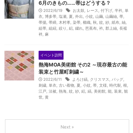
6月のきもの……帯はどうする？
2022/6/19
お太鼓
,
レース
,
付下げ
,
半衿
,
単
衣
,
博多帯
,
塩瀬
,
夏
,
外出
,
小紋
,
山繭
,
山繭紬
,
帯
,
帯揚
,
帯締
,
木村孝
,
染帯
,
櫛織
,
秋
,
紋
,
紗
,
紙布
,
紬
,
組帯
,
組紐
,
絞り
,
絽
,
綴れ
,
芭蕉布
,
衿
,
郡上紬
,
長襦
袢
,
麻
イベント訪問
熱海MOA美術館 その2 ～現存最古の能
装束と竹屋町刺繍～
2022/6/11
よろけ縞
,
クリスマス
,
バッグ
,
刺繍
,
単衣
,
古い着物
,
夏
,
小紋
,
帯
,
文様
,
時代裂
,
根
,
江戸
,
法被
,
熱海
,
紋
,
紗
,
絽
,
縞
,
美術館
,
能
,
装束
,
観
世
,
黄
Next »