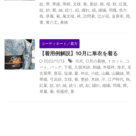
紋
,
帯
,
帯揚
,
帯締
,
文様
,
春
,
更紗
,
根
,
桜
,
秋
,
紅葉
,
紋
,
紗
,
紫
,
紬
,
絞り
,
絽
,
綴れ
,
縞
,
縮緬
,
羽織
,
色大
島
,
草履
,
菊
,
菊文様
,
袴
,
訪問着
,
辻が花
,
金唐革
,
雨
,
黄
,
黄八丈
,
鼻緒
コーディネート／着方
【着用例解説】10月に単衣を着る
2022/11/13
10月
,
○月の着物
,
イカット
,
コ
ート
,
バッグ
,
下着
,
久留米絣
,
刺繍
,
半襦袢
,
単衣
,
名
古屋帯
,
唐花
,
塩瀬
,
夏
,
外出
,
小紋
,
山繭
,
山繭紬
,
帯
,
帯揚
,
弓浜絣
,
文様
,
春
,
更紗
,
木綿
,
汗
,
江戸時代
,
秋
,
紅葉
,
紋
,
紗
,
紬
,
絞り
,
絣
,
絽
,
綴れ
,
縮緬
,
羽織
,
茜
,
草履
,
菊
,
長襦袢
,
黄