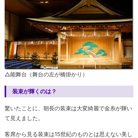
△能舞台（舞台の左が橋掛かり）
装束が輝くのは？
驚いたことに、朝長の装束は大変綺麗で金糸が輝い
て見えました。
客席から見る装束は15世紀のものとは思えない美し