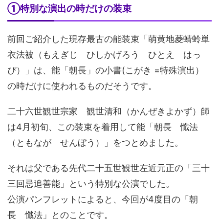
①特別な演出の時だけの装束
前回ご紹介した現存最古の能装束「萌黄地菱蜻蛉単
衣法被（もえぎじ ひしかげろう ひとえ はっ
ぴ）」は、能「朝長」の小書(こがき =特殊演出）
の時だけに使われるものだそうです。
二十六世観世宗家 観世清和（かんぜきよかず）師
は4月初旬、この装束を着用して能「朝長 懺法
（ともなが せんぼう）」をつとめました。
それは父である先代二十五世観世左近元正の「三十
三回忌追善能」という特別な公演でした。
公演パンフレットによると、今回が4度目の「朝
長 懺法」とのことです。