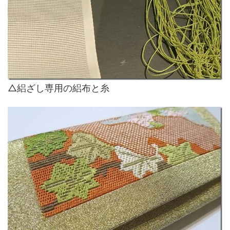
△絽ざし専用の絽布と糸