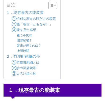
目次
１．現存最古の能装束
①特別な演出の時だけの装束
②能「朝長（ともなが）」
③能を見た感想
重く不気味
幽霊登場！
装束が輝くのは？
上演時間
２．竹屋町刺繍の帯
①竹屋町刺繍とは
②紗の洒落袋帯
③よろけ縞小紋
１．現存最古の能装束