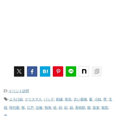
-
イベント訪問
-
よろけ縞
,
クリスマス
,
バッグ
,
刺繍
,
単衣
,
古い着物
,
夏
,
小紋
,
帯
,
文
様
,
時代裂
,
根
,
江戸
,
法被
,
熱海
,
紋
,
紗
,
絽
,
縞
,
美術館
,
能
,
装束
,
観世
,
黄