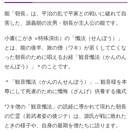
能「朝長」は、平治の乱で平家との戦いに破れて自
害した、源義朝の次男・朝長が主人公の能です。
小書(こがき =特殊演出）の「懺法（せんぼう）」
とは、能の後半、旅の僧（ワキ）が若くして亡くな
った朝長のために唱えるお経「観音懺法（かんのん
せんぼう）」＊のことです。
＊「観音懺法（かんのんせんぼう）」… 観音様を本
尊にして死者のために懺悔（ざんげ）供養する儀式
ワキ僧の「観音懺法」の読経に導かれて現れた朝長
の亡霊（若武者姿の後ジテ）は、源氏が戦に敗れた
ときの様子や、自身の最期を僧たちに語ります。