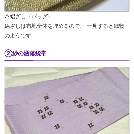
△絽ざし（バッグ）
絽ざしは布地全体を埋めるので、 一見すると織物
のようです。
②紗の洒落袋帯