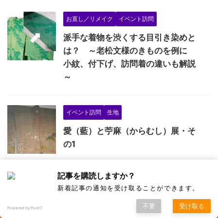
お直し／リメイク
イベント訪問
派手な着物を渋くする目引き染めと
は？ ～老松文様のきものを例に
小紋、付下げ、訪問着の違いも解説
～
イベント訪問
生地
愛（藍）と苧麻（からむし）展・そ
の1
記事を購読しますか？
イベント訪問
新着記事の通知を受け取ることができます。
平安朝雅楽とピアノの調べを楽しむ
不要
受け取る
Powered by Push7