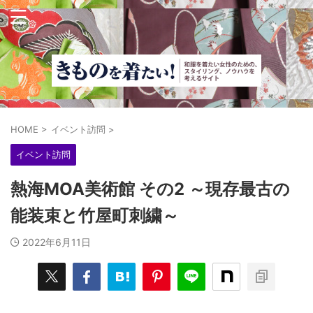
HOME
>
イベント訪問
>
イベント訪問
熱海MOA美術館 その2 ～現存最古の
能装束と竹屋町刺繍～
2022年6月11日