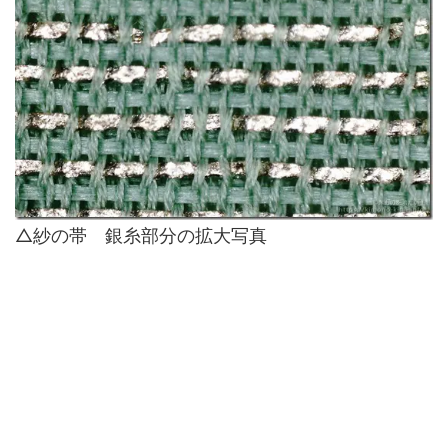
△紗の帯 銀糸部分の拡大写真