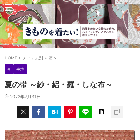
HOME
>
アイテム別
>
帯
>
帯
生地
夏の帯 ～紗・絽・羅・しな布～
2022年7月31日