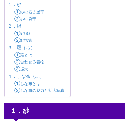
１．紗
①紗の名古屋帯
②紗の袋帯
２．絽
①絽綴れ
②絽塩瀬
３．羅（ら）
①羅とは
②合わせる着物
③拡大
４．しな布（ふ）
①しな布とは
②しな布の魅力と拡大写真
１．紗