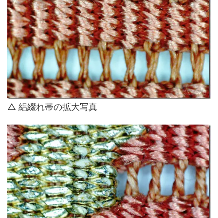
△ 絽綴れ帯の拡大写真