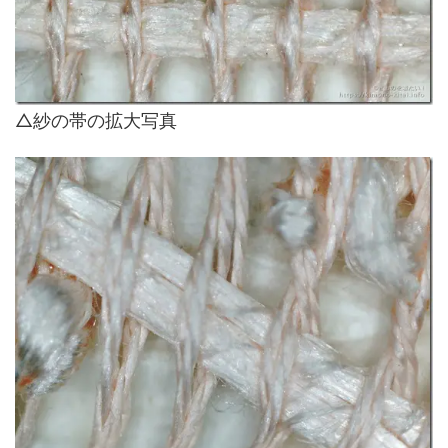
△紗の帯の拡大写真