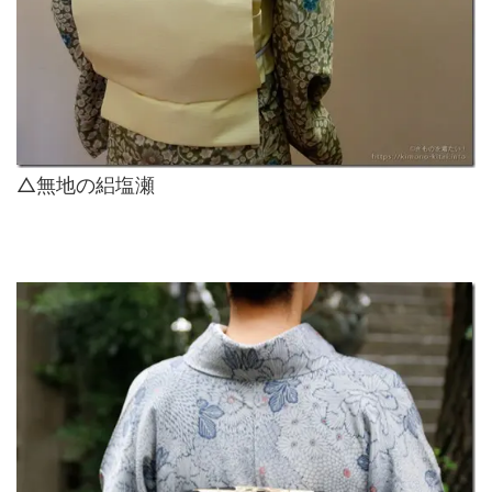
△無地の絽塩瀬