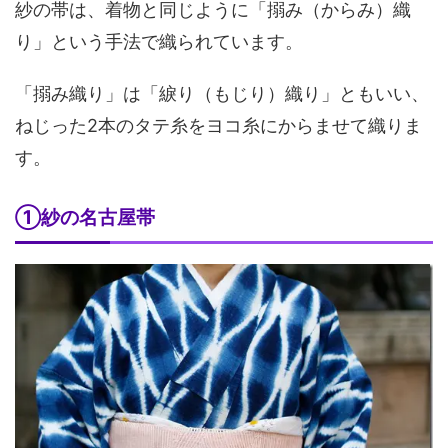
紗の帯は、着物と同じように「搦み（からみ）織
り」という手法で織られています。
「搦み織り」は「綟り（もじり）織り」ともいい、
ねじった2本のタテ糸をヨコ糸にからませて織りま
す。
①紗の名古屋帯