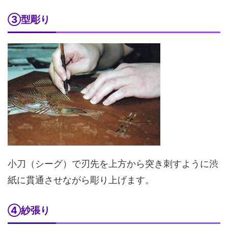
③型彫り
小刀（シーグ）で刃先を上方から突き刺すように渋
紙に貫通させながら彫り上げます。
④紗張り