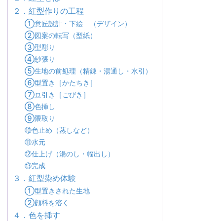
２．紅型作りの工程
①意匠設計・下絵 （デザイン）
②図案の転写（型紙）
③型彫り
④紗張り
⑤生地の前処理（精錬・湯通し・水引）
⑥型置き［かたちき］
⑦豆引き［ごびき］
⑧色挿し
⑨隈取り
⑩色止め（蒸しなど）
⑪水元
⑫仕上げ（湯のし・幅出し）
⑬完成
３．紅型染め体験
①型置きされた生地
②顔料を溶く
４．色を挿す