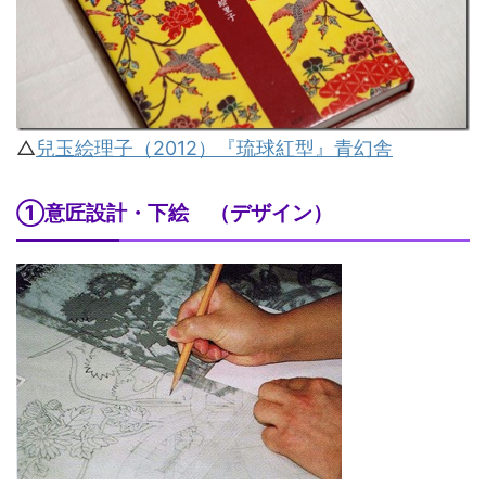
△
兒玉絵理子（2012）『琉球紅型』青幻舎
①意匠設計・下絵 （デザイン）