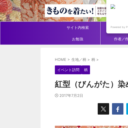
サイト内検索
アイテ
Powered by P
お勉強
作者／
HOME
>
生地／柄
>
柄
>
イベント訪問
柄
紅型（びんがた）染め
2017年7月2日