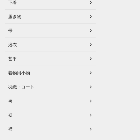
下着
履き物
帯
浴衣
甚平
着物用小物
羽織・コート
袴
裾
襟