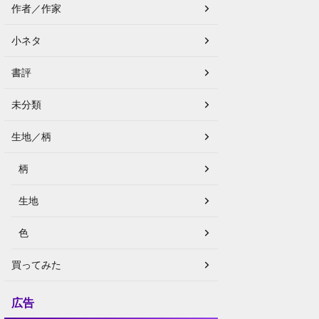
作者／作家
小ネタ
書評
未分類
生地／柄
柄
生地
色
買ってみた
広告