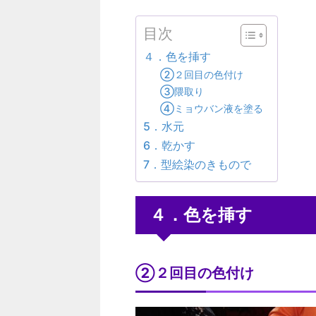
目次
４．色を挿す
②２回目の色付け
③隈取り
④ミョウバン液を塗る
5．水元
6．乾かす
7．型絵染のきもので
４．色を挿す
②２回目の色付け