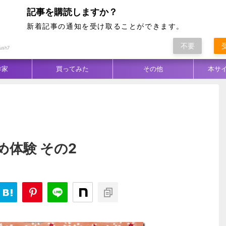
記事を購読しますか？
新着記事の通知を受け取ることができます。
不要
ム別
テクニック
生地／柄
コーデ
ush7
作家
買ってみた
その他
本サ
体験 その2