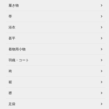
履き物
帯
浴衣
甚平
着物用小物
羽織・コート
袴
裾
襟
足袋