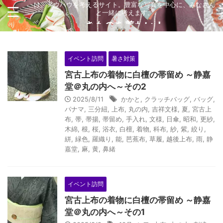
け、ノウハウを考えるサイト。豊富な写真を中心に、みなさん
と一緒に考えます。
きものを着たい！
イベント訪問
暑さ対策
宮古上布の着物に白檀の帯留め ～静嘉
堂＠丸の内へ～その2
2025/8/11
かかと
,
クラッチバッグ
,
バッグ
,
パナマ
,
三分紐
,
上布
,
丸の内
,
吉祥文様
,
夏
,
宮古上
布
,
帯
,
帯揚
,
帯留め
,
手入れ
,
文様
,
日傘
,
昭和
,
更紗
,
木綿
,
根
,
桜
,
浴衣
,
白檀
,
着物
,
科布
,
紗
,
紫
,
絞り
,
絣
,
緑色
,
羅織り
,
能
,
芭蕉布
,
草履
,
越後上布
,
雨
,
静
嘉堂
,
麻
,
黄
,
鼻緒
イベント訪問
宮古上布の着物に白檀の帯留め ～静嘉
堂＠丸の内へ～その1