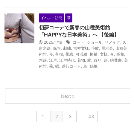
イベント訪問
帯
初夢コーデで新春の山種美術館
「HAPPYな日本美術」へ 【後編】
2025/1/19
コート
,
ショール
,
リメイク
,
久
留米絣
,
保管
,
刺繍
,
吉祥文様
,
小紋
,
展示会
,
山種美
術館
,
帯
,
帯揚
,
帯締
,
弓浜絣
,
振袖
,
文様
,
春
,
昭和
,
木綿
,
江戸
,
江戸時代
,
着物
,
紋
,
絞り
,
絣
,
絵葉書
,
美
術館
,
菊
,
蝶
,
道行コート
,
鳥
,
鶴亀
Next »
1
2
3
…
43