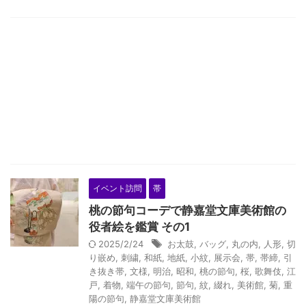
イベント訪問
帯
桃の節句コーデで静嘉堂文庫美術館の
役者絵を鑑賞 その1
2025/2/24
お太鼓
,
バッグ
,
丸の内
,
人形
,
切
り嵌め
,
刺繍
,
和紙
,
地紙
,
小紋
,
展示会
,
帯
,
帯締
,
引
き抜き帯
,
文様
,
明治
,
昭和
,
桃の節句
,
桜
,
歌舞伎
,
江
戸
,
着物
,
端午の節句
,
節句
,
紋
,
綴れ
,
美術館
,
菊
,
重
陽の節句
,
静嘉堂文庫美術館