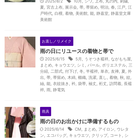
2025/8/2
10月
,
シワ
,
上布
,
丸の内
,
刺繍
,
夏
,
宮古上布
,
展示会
,
帯
,
帯留め
,
明治
,
春
,
江戸
,
江
戸時代
,
白檀
,
着物
,
美術館
,
能
,
静嘉堂
,
静嘉堂文庫
美術館
お直し／リメイク
雨の日にリユースの着物と帯で
2025/6/15
5月
,
うそつき襦袢
,
ながもち屋
,
まとめ
,
キョウエツ
,
シミ
,
パール
,
ポリエステル
,
三
分紐
,
二部式
,
付下げ
,
冬
,
半襦袢
,
単衣
,
友禅
,
夏
,
外
出
,
帯
,
帯留め
,
木綿
,
櫛織
,
洗濯
,
直し
,
着物
,
秋
,
紋
,
紬
,
能
,
衣紋抜き
,
衿
,
袋帯
,
袖丈
,
裄丈
,
訪問着
,
長襦
袢
,
雨
,
静電気
雨具
雨の日のお出かけに準備するもの
2025/6/14
CM
,
まとめ
,
アイロン
,
ウレタ
ン
,
エコバッグ
,
キョウエツ
,
クリップ
,
コート
,
シ