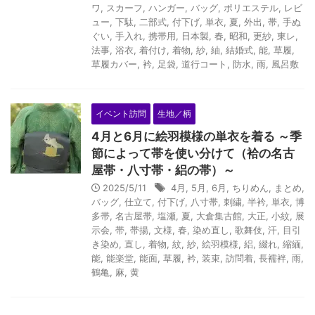
ワ
,
スカーフ
,
ハンガー
,
バッグ
,
ポリエステル
,
レビ
ュー
,
下駄
,
二部式
,
付下げ
,
単衣
,
夏
,
外出
,
帯
,
手ぬ
ぐい
,
手入れ
,
携帯用
,
日本製
,
春
,
昭和
,
更紗
,
東レ
,
法事
,
浴衣
,
着付け
,
着物
,
紗
,
紬
,
結婚式
,
能
,
草履
,
草履カバー
,
衿
,
足袋
,
道行コート
,
防水
,
雨
,
風呂敷
イベント訪問
生地／柄
4月と6月に絵羽模様の単衣を着る ～季
節によって帯を使い分けて（袷の名古
屋帯・八寸帯・絽の帯）～
2025/5/11
4月
,
5月
,
6月
,
ちりめん
,
まとめ
,
バッグ
,
仕立て
,
付下げ
,
八寸帯
,
刺繍
,
半衿
,
単衣
,
博
多帯
,
名古屋帯
,
塩瀬
,
夏
,
大倉集古館
,
大正
,
小紋
,
展
示会
,
帯
,
帯揚
,
文様
,
春
,
染め直し
,
歌舞伎
,
汗
,
目引
き染め
,
直し
,
着物
,
紋
,
紗
,
絵羽模様
,
絽
,
綴れ
,
縮緬
,
能
,
能楽堂
,
能面
,
草履
,
衿
,
装束
,
訪問着
,
長襦袢
,
雨
,
鶴亀
,
麻
,
黄