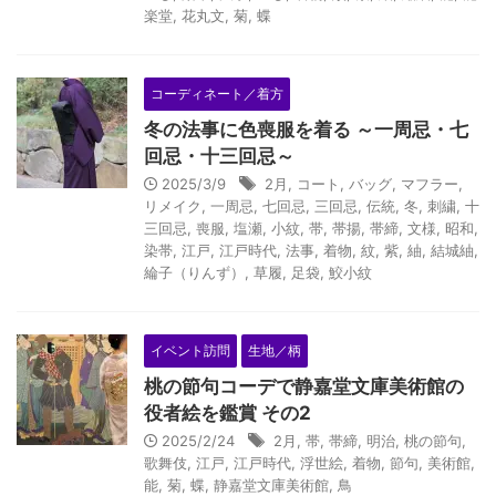
楽堂
,
花丸文
,
菊
,
蝶
コーディネート／着方
冬の法事に色喪服を着る ～一周忌・七
回忌・十三回忌～
2025/3/9
2月
,
コート
,
バッグ
,
マフラー
,
リメイク
,
一周忌
,
七回忌
,
三回忌
,
伝統
,
冬
,
刺繍
,
十
三回忌
,
喪服
,
塩瀬
,
小紋
,
帯
,
帯揚
,
帯締
,
文様
,
昭和
,
染帯
,
江戸
,
江戸時代
,
法事
,
着物
,
紋
,
紫
,
紬
,
結城紬
,
綸子（りんず）
,
草履
,
足袋
,
鮫小紋
イベント訪問
生地／柄
桃の節句コーデで静嘉堂文庫美術館の
役者絵を鑑賞 その2
2025/2/24
2月
,
帯
,
帯締
,
明治
,
桃の節句
,
歌舞伎
,
江戸
,
江戸時代
,
浮世絵
,
着物
,
節句
,
美術館
,
能
,
菊
,
蝶
,
静嘉堂文庫美術館
,
鳥