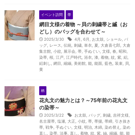
イベント訪問
帯
網目文様の着物 ～貝の刺繍帯と縅（お
どし）のバッグを合わせて～
2025/3/30
4月
,
6月
,
お太鼓
,
ショール
,
バ
ッグ
,
レース
,
伝統
,
刺繍
,
単衣
,
夏
,
大倉喜七郎
,
大倉
集古館
,
小紋
,
展示会
,
帯
,
手ぬぐい
,
文様
,
春
,
昭和
,
染帯
,
桜
,
江戸
,
江戸時代
,
浴衣
,
漆
,
着物
,
紋
,
紫
,
絽
,
絽刺し
,
網目
,
縮緬
,
美術館
,
能
,
能面
,
藍色
,
装束
,
貝
,
黄
柄
花丸文の魅力とは？～75年前の花丸文
の染帯～
2025/3/22
お太鼓
,
バッグ
,
刺繍
,
吉祥文様
,
名古屋帯
,
塩瀬
,
大正
,
小紋
,
帯
,
帯揚
,
帯締
,
引き抜き
帯
,
戦争
,
手ぬぐい
,
文様
,
明治
,
木綿
,
染め替え
,
染め
直し
,
染帯
,
法事
,
直し
,
着物
,
紋
,
紫
,
紬
,
縮緬
,
能
,
能