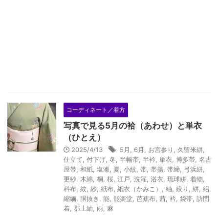
コーディネート／着方
写真で見る5月の袷（あわせ）と単衣
（ひとえ）
2025/4/13
5月
,
6月
,
お宮参り
,
久留米絣
,
仕立て
,
付下げ
,
冬
,
半幅帯
,
半衿
,
単衣
,
博多帯
,
名古
屋帯
,
和紙
,
塩瀬
,
夏
,
小紋
,
帯
,
帯揚
,
帯締
,
弓浜絣
,
更紗
,
木綿
,
桐
,
桜
,
江戸
,
洗濯
,
浴衣
,
琉球絣
,
着物
,
科布
,
紋
,
紗
,
紙布
,
紙衣（かみこ）
,
紬
,
絞り
,
絣
,
絽
,
縮緬
,
胴抜き
,
能
,
能楽堂
,
芭蕉布
,
茜
,
衿
,
袋帯
,
訪問
着
,
郡上紬
,
雨
,
麻