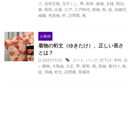
ク
,
吉祥文様
,
宝尽くし
,
帯
,
戦争
,
振袖
,
文様
,
明治
,
春
,
昭和
,
比翼
,
江戸
,
江戸時代
,
留袖
,
秋
,
紋
,
結婚式
,
縮緬
,
色留袖
,
衿
,
訪問着
,
鳥
お勉強
着物の裄丈（ゆきたけ）、正しい長さ
とは？
2021/11/12
コート
,
バッグ
,
付下げ
,
半衿
,
古
い着物
,
大島紬
,
大正
,
帯
,
昭和
,
根
,
留袖
,
着付け
,
秋
,
紋
,
羽織
,
裄丈
,
訪問着
,
長襦袢