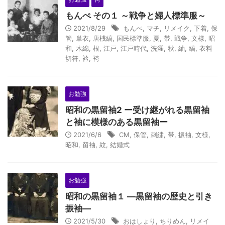
もんぺ その１ ～戦争と婦人標準服～
2021/8/29
もんぺ
,
マチ
,
リメイク
,
下着
,
保
管
,
単衣
,
唐桟縞
,
国民標準服
,
夏
,
帯
,
戦争
,
文様
,
昭
和
,
木綿
,
根
,
江戸
,
江戸時代
,
洗濯
,
秋
,
紬
,
縞
,
衣料
切符
,
衿
,
袴
お勉強
昭和の黒留袖2 ー受け継がれる黒留袖
と袖に模様のある黒留袖ー
2021/6/6
CM
,
保管
,
刺繍
,
帯
,
振袖
,
文様
,
昭和
,
留袖
,
紋
,
結婚式
お勉強
昭和の黒留袖１ ―黒留袖の歴史と引き
振袖―
2021/5/30
おはしょり
,
ちりめん
,
リメイ