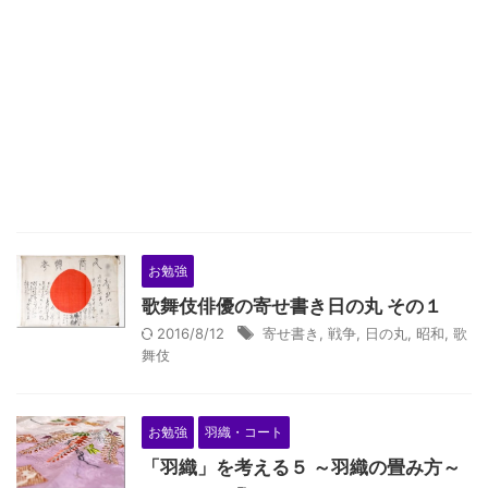
お勉強
歌舞伎俳優の寄せ書き日の丸 その１
2016/8/12
寄せ書き
,
戦争
,
日の丸
,
昭和
,
歌
舞伎
お勉強
羽織・コート
「羽織」を考える５ ～羽織の畳み方～