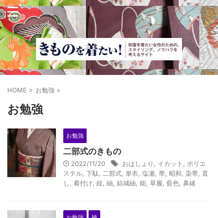
HOME
>
お勉強
>
お勉強
お勉強
二部式のきもの
2022/11/20
おはしょり
,
イカット
,
ポリエ
ステル
,
下駄
,
二部式
,
単衣
,
塩瀬
,
帯
,
昭和
,
染帯
,
直
し
,
着付け
,
紋
,
紬
,
結城紬
,
能
,
草履
,
藍色
,
鼻緒
お勉強
袴