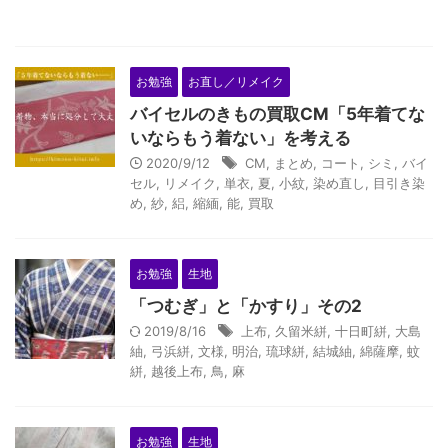
お勉強
お直し／リメイク
バイセルのきもの買取CM「5年着てな
いならもう着ない」を考える
2020/9/12
CM
,
まとめ
,
コート
,
シミ
,
バイ
セル
,
リメイク
,
単衣
,
夏
,
小紋
,
染め直し
,
目引き染
め
,
紗
,
絽
,
縮緬
,
能
,
買取
お勉強
生地
「つむぎ」と「かすり」その2
2019/8/16
上布
,
久留米絣
,
十日町絣
,
大島
紬
,
弓浜絣
,
文様
,
明治
,
琉球絣
,
結城紬
,
綿薩摩
,
蚊
絣
,
越後上布
,
鳥
,
麻
お勉強
生地