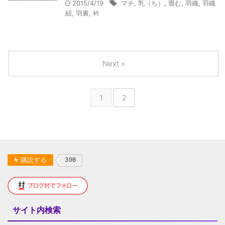
2015/4/19
マチ
,
乳（ち）
,
畳む
,
羽織
,
羽織
紐
,
羽裏
,
衿
Next »
1
2
購読する
398
サイト内検索