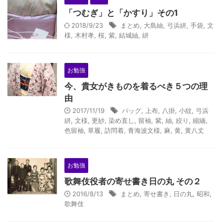
「つむぎ」と「かすり」その1
2018/9/23
まとめ
,
大島紬
,
弓浜絣
,
手袋
,
文
様
,
木村孝
,
桜
,
紫
,
結城紬
,
絣
お勉強
今、貴女がきものを着るべき５つの理
由
2017/11/19
バッグ
,
上布
,
八掛
,
小紋
,
弓浜
絣
,
文様
,
更紗
,
染め直し
,
留袖
,
紫
,
紬
,
絞り
,
縮緬
,
色留袖
,
草履
,
訪問着
,
青海波文様
,
麻
,
黄
,
黄八丈
お勉強
歌舞伎役者の寄せ書き日の丸 その２
2016/8/13
まとめ
,
寄せ書き
,
日の丸
,
昭和
,
歌舞伎