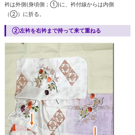
衿は外側(身頃側；①)に、衿付線からは内側
（②）に折る。
②左衿を右衿まで持って来て重ねる