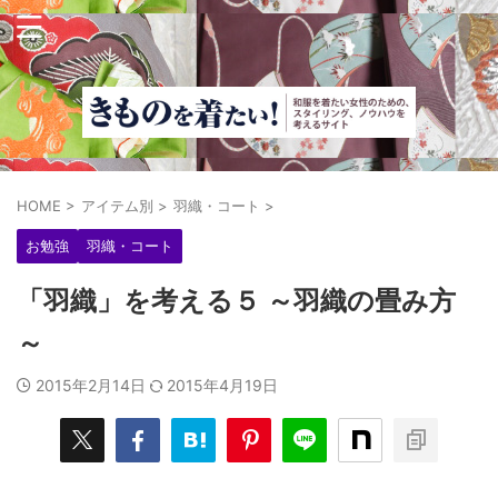
HOME
>
アイテム別
>
羽織・コート
>
お勉強
羽織・コート
「羽織」を考える５ ～羽織の畳み方
～
2015年2月14日
2015年4月19日