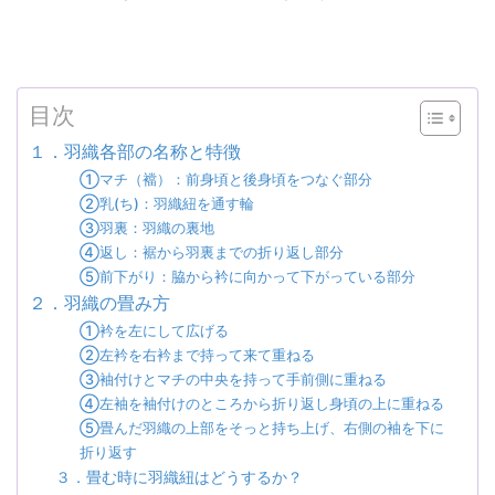
目次
１．羽織各部の名称と特徴
①マチ（襠）：前身頃と後身頃をつなぐ部分
②乳(ち)：羽織紐を通す輪
③羽裏：羽織の裏地
④返し：裾から羽裏までの折り返し部分
⑤前下がり：脇から衿に向かって下がっている部分
２．羽織の畳み方
①衿を左にして広げる
②左衿を右衿まで持って来て重ねる
③袖付けとマチの中央を持って手前側に重ねる
④左袖を袖付けのところから折り返し身頃の上に重ねる
⑤畳んだ羽織の上部をそっと持ち上げ、右側の袖を下に
折り返す
３．畳む時に羽織紐はどうするか？