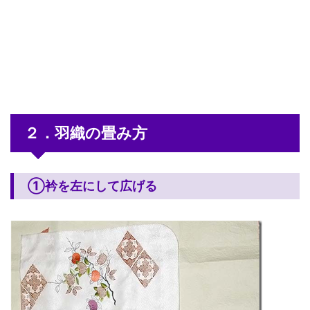
２．羽織の畳み方
①衿を左にして広げる