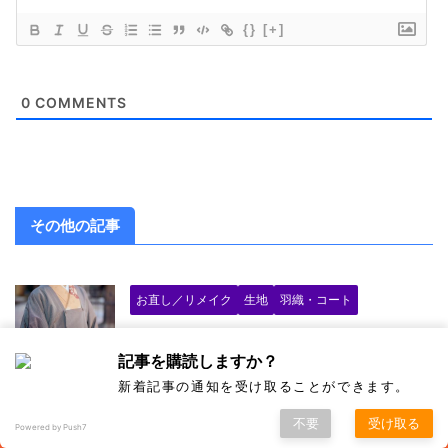
{}
[+]
0
COMMENTS
その他の記事
お直し／リメイク
生地
羽織・コート
袴地の道行きコート
記事を購読しますか？
新着記事の通知を受け取ることができます。
柄
羽織・コート
不要
受け取る
Powered by Push7