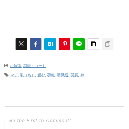
-
お勉強
,
羽織・コート
-
マチ
,
乳（ち）
,
畳む
,
羽織
,
羽織紐
,
羽裏
,
衿