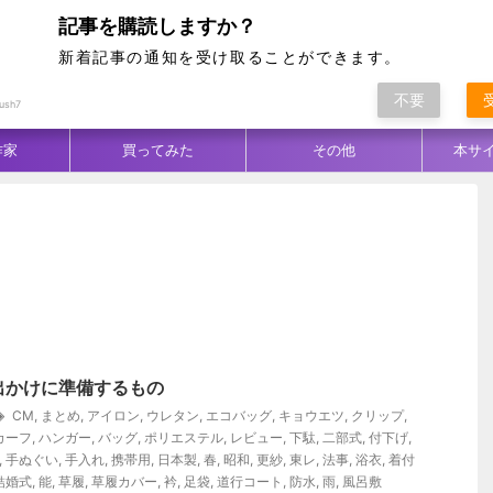
記事を購読しますか？
新着記事の通知を受け取ることができます。
不要
ム別
テクニック
生地／柄
コーデ
ush7
作家
買ってみた
その他
本サ
出かけに準備するもの
CM
,
まとめ
,
アイロン
,
ウレタン
,
エコバッグ
,
キョウエツ
,
クリップ
,
カーフ
,
ハンガー
,
バッグ
,
ポリエステル
,
レビュー
,
下駄
,
二部式
,
付下げ
,
,
手ぬぐい
,
手入れ
,
携帯用
,
日本製
,
春
,
昭和
,
更紗
,
東レ
,
法事
,
浴衣
,
着付
結婚式
,
能
,
草履
,
草履カバー
,
衿
,
足袋
,
道行コート
,
防水
,
雨
,
風呂敷