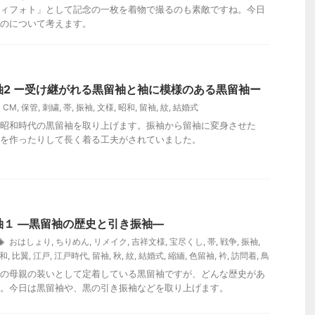
ィフォト」として記念の一枚を着物で撮るのも素敵ですね。今日
のについて考えます。
袖2 ー受け継がれる黒留袖と袖に模様のある黒留袖ー
CM
,
保管
,
刺繍
,
帯
,
振袖
,
文様
,
昭和
,
留袖
,
紋
,
結婚式
昭和時代の黒留袖を取り上げます。振袖から留袖に変身させた
を作ったりして長く着る工夫がされていました。
袖１ ―黒留袖の歴史と引き振袖―
おはしょり
,
ちりめん
,
リメイク
,
吉祥文様
,
宝尽くし
,
帯
,
戦争
,
振袖
,
和
,
比翼
,
江戸
,
江戸時代
,
留袖
,
秋
,
紋
,
結婚式
,
縮緬
,
色留袖
,
衿
,
訪問着
,
鳥
の母親の装いとして定着している黒留袖ですが、どんな歴史があ
。今日は黒留袖や、黒の引き振袖などを取り上げます。