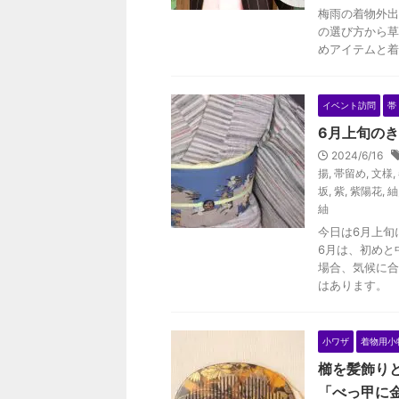
梅雨の着物外出
の選び方から草
めアイテムと着
イベント訪問
帯
6月上旬の
2024/6/16
揚
,
帯留め
,
文様
,
坂
,
紫
,
紫陽花
,
紬
紬
今日は6月上旬
6月は、初めと
場合、気候に合
はあります。
小ワザ
着物用小
櫛を髪飾り
「べっ甲に