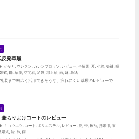
た
低反発草履
かかと
,
ウレタン
,
カレンブロッソ
,
レビュー
,
半幅帯
,
夏
,
小紋
,
振袖
,
昭
婚式
,
能
,
草履
,
訪問着
,
足袋
,
郡上紬
,
雨
,
麻
,
鼻緒
礼装まで幅広く活用できそうな、疲れにくい草履のレビューで
具
ト兼ちりよけコートのレビュー
キョウエツ
,
コート
,
ポリエステル
,
レビュー
,
夏
,
帯
,
振袖
,
携帯用
,
東
結婚式
,
能
,
衿
,
雨