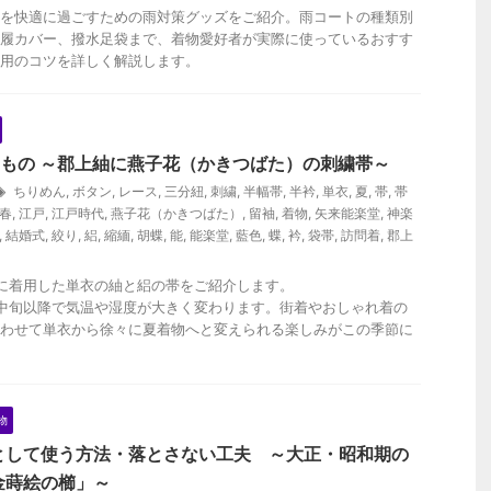
を快適に過ごすための雨対策グッズをご紹介。雨コートの種類別
履カバー、撥水足袋まで、着物愛好者が実際に使っているおすす
用のコツを詳しく解説します。
きもの ～郡上紬に燕子花（かきつばた）の刺繍帯～
ちりめん
,
ボタン
,
レース
,
三分紐
,
刺繍
,
半幅帯
,
半衿
,
単衣
,
夏
,
帯
,
帯
春
,
江戸
,
江戸時代
,
燕子花（かきつばた）
,
留袖
,
着物
,
矢来能楽堂
,
神楽
,
結婚式
,
絞り
,
絽
,
縮緬
,
胡蝶
,
能
,
能楽堂
,
藍色
,
蝶
,
衿
,
袋帯
,
訪問着
,
郡上
に着用した単衣の紬と絽の帯をご紹介します。
中旬以降で気温や湿度が大きく変わります。街着やおしゃれ着の
わせて単衣から徐々に夏着物へと変えられる楽しみがこの季節に
物
として使う方法・落とさない工夫 ～大正・昭和期の
金蒔絵の櫛」～