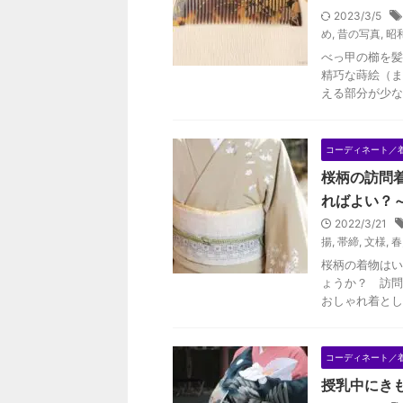
2023/3/5
め
,
昔の写真
,
昭
べっ甲の櫛を髪
精巧な蒔絵（ま
える部分が少な
コーディネート／
桜柄の訪問
ればよい？
2022/3/21
揚
,
帯締
,
文様
,
春
桜柄の着物はい
ょうか？ 訪問
おしゃれ着とし
コーディネート／
授乳中にき