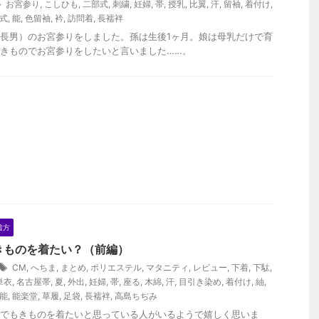
お宮参り
,
こしひも
,
二部式
,
刺繍
,
妊婦
,
帯
,
授乳
,
比翼
,
汗
,
留袖
,
着付け
,
式
,
能
,
色留袖
,
衿
,
訪問着
,
長襦袢
長男）のお宮参りをしました。孫は生後1ヶ月。娘は母乳だけで育
きものでお宮参りをしたいと言いました……。
着方
きものを着たい？（前編）
CM
,
へちま
,
まとめ
,
ポリエステル
,
マタニティ
,
レビュー
,
下着
,
下駄
,
単衣
,
名古屋帯
,
夏
,
外出
,
妊婦
,
帯
,
座る
,
木綿
,
汗
,
目引き染め
,
着付け
,
紬
,
能
,
能楽堂
,
草履
,
足袋
,
長襦袢
,
高島ちぢみ
でもきものを着たいと思っている人がいるようで嬉しく思いま