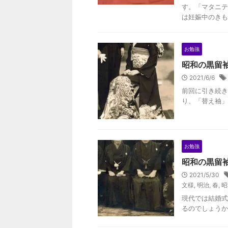
す。「マタニテ
は妊娠中のきも
お勉強
昭和の黒留
2021/6/6
前回に引き続き
り、「替え袖」
お勉強
昭和の黒留
2021/5/30
文様
,
明治
,
春
,
昭
現代では結婚式
るのでしょうか