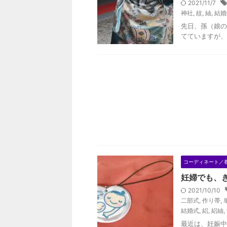
2021/11/7
神社
,
紋
,
紬
,
結婚
先日、孫（娘の
てていますが、
コーディネート／
妊婦でも、
2021/10/10
二部式
,
作り帯
,
結婚式
,
絽
,
絽紬
,
最近は、妊娠中