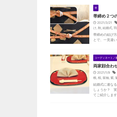
帯
帯締め２つの
2021/3/21
け
,
秋
,
結婚式
,
羽
帯締めの結び方
とで、一見違い
コーディネート／
両家顔合わ
2021/1/9
根
,
桜
,
留袖
,
紫
,
結婚式に連なる
しょうか？ 実
てご紹介します