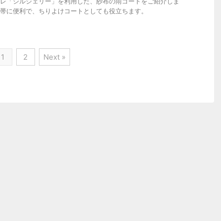
レ「シルジェリー」を利用した、紗布の雨ゴートをご紹介しま
帯に便利で、ちりよけコートとしても役立ちます。
1
2
Next »