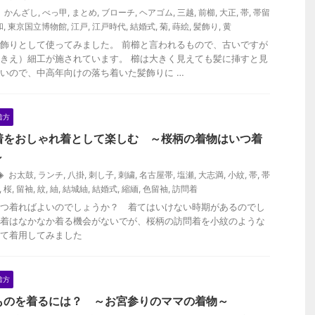
かんざし
,
べっ甲
,
まとめ
,
ブローチ
,
ヘアゴム
,
三越
,
前櫛
,
大正
,
帯
,
帯留
和
,
東京国立博物館
,
江戸
,
江戸時代
,
結婚式
,
菊
,
蒔絵
,
髪飾り
,
黄
飾りとして使ってみました。 前櫛と言われるもので、古いですが
きえ）細工が施されています。 櫛は大きく見えても髪に挿すと見
いので、中高年向けの落ち着いた髪飾りに …
着方
着をおしゃれ着として楽しむ ～桜柄の着物はいつ着
～
お太鼓
,
ランチ
,
八掛
,
刺し子
,
刺繍
,
名古屋帯
,
塩瀬
,
大志満
,
小紋
,
帯
,
帯
,
桜
,
留袖
,
紋
,
紬
,
結城紬
,
結婚式
,
縮緬
,
色留袖
,
訪問着
つ着ればよいのでしょうか？ 着てはいけない時期があるのでし
着はなかなか着る機会がないでが、桜柄の訪問着を小紋のような
て着用してみました
着方
ものを着るには？ ～お宮参りのママの着物～