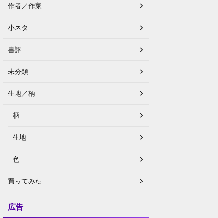
作者／作家
小ネタ
書評
未分類
生地／柄
柄
生地
色
買ってみた
広告