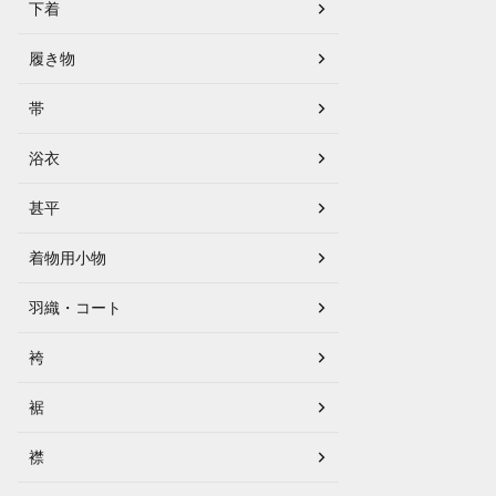
下着
履き物
帯
浴衣
甚平
着物用小物
羽織・コート
袴
裾
襟