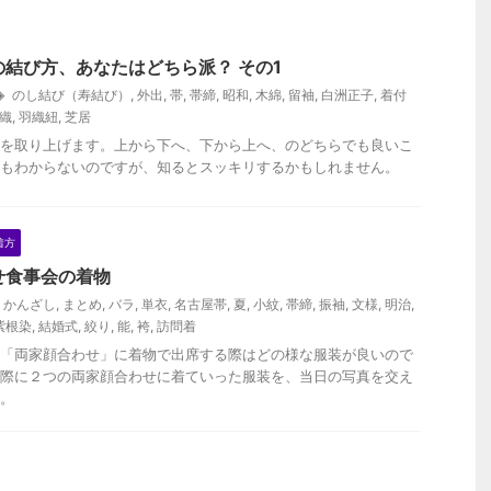
結び方、あなたはどちら派？ その1
のし結び（寿結び）
,
外出
,
帯
,
帯締
,
昭和
,
木綿
,
留袖
,
白洲正子
,
着付
織
,
羽織紐
,
芝居
を取り上げます。上から下へ、下から上へ、のどちらでも良いこ
もわからないのですが、知るとスッキリするかもしれません。
着方
せ食事会の着物
かんざし
,
まとめ
,
バラ
,
単衣
,
名古屋帯
,
夏
,
小紋
,
帯締
,
振袖
,
文様
,
明治
,
紫根染
,
結婚式
,
絞り
,
能
,
袴
,
訪問着
「両家顔合わせ」に着物で出席する際はどの様な服装が良いので
際に２つの両家顔合わせに着ていった服装を、当日の写真を交え
。