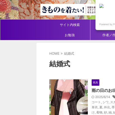
サイト内検索
アイテ
Powered by P
お勉強
作者／
HOME
>
結婚式
結婚式
雨具
雨の日のお
2025/6/14
コート
,
シワ
,
ス
単衣
,
夏
,
外出
,
帯
け
,
着物
,
紗
,
紬
,