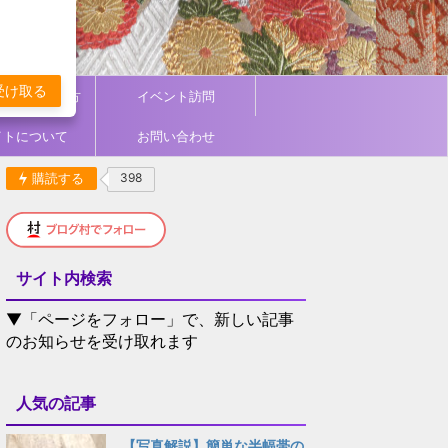
受け取る
ィネート／着方
イベント訪問
イトについて
お問い合わせ
購読する
398
サイト内検索
▼「ページをフォロー」で、新しい記事
のお知らせを受け取れます
人気の記事
【写真解説】簡単な半幅帯の