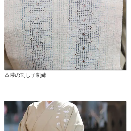
△帯の刺し子刺繍