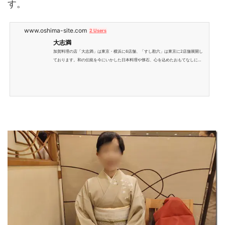
す。
www.oshima-site.com
2 Users
大志満
加賀料理の店「大志満」は東京・横浜に6店舗、「すし勘六」は東京に2店舗展開し
ております。和の伝統を今にいかした日本料理や懐石、心を込めたおもてなしに
は、大志満ならではの精神が受け継がれています。