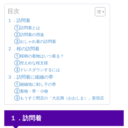
目次
１．訪問着
①訪問着とは
②訪問着の用途
③おしゃれ着の訪問着
２．桜の訪問着
①桜柄の着物はいつ着る？
②控えめな桜文様
③ドレスダウンするには
３．訪問着に縮緬の帯
①縮緬地に刺し子の帯
②着物・帯・小物
③もうすぐ閉店の「大志満（おおしま）」新宿店
１．訪問着