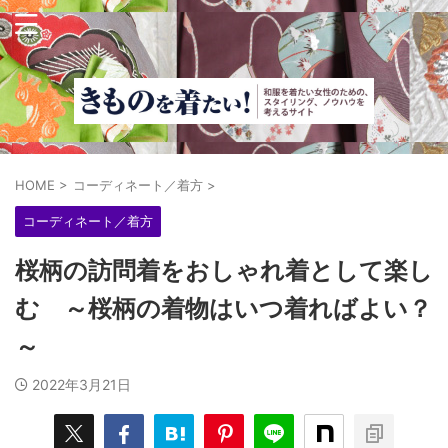
HOME
>
コーディネート／着方
>
コーディネート／着方
桜柄の訪問着をおしゃれ着として楽し
む ～桜柄の着物はいつ着ればよい？
～
2022年3月21日