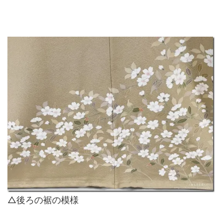
△後ろの裾の模様