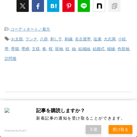
-
コーディネート／着方
-
お太鼓
,
ランチ
,
八掛
,
刺し子
,
刺繍
,
名古屋帯
,
塩瀬
,
大志満
,
小紋
,
帯
,
帯揚
,
帯締
,
文様
,
春
,
桜
,
留袖
,
紋
,
紬
,
結城紬
,
結婚式
,
縮緬
,
色留袖
,
訪問着
記事を購読しますか？
新着記事の通知を受け取ることができます。
{}
[+]
不要
受け取る
Powered by Push7