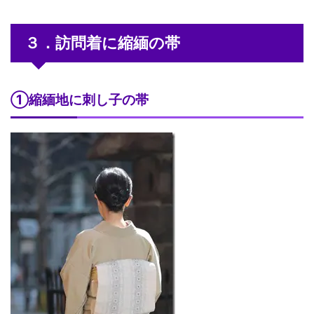
３．訪問着に縮緬の帯
①縮緬地に刺し子の帯