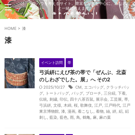
け、ノウハウを考えるサイト。豊富な写真を中心に、みなさん
と一緒に考えます。
きものを着たい！
HOME
>
漆
漆
イベント訪問
帯
弓浜絣にえび茶の帯で「ぜんぶ、北斎
のしわざでした。展」へ その2
2025/10/27
CM
,
エコバッグ
,
クラッチバッ
グ
,
トートバッグ
,
バッグ
,
ブローチ
,
三分紐
,
下着
,
伝統
,
刺繍
,
印伝
,
四十八茶百鼠
,
展示会
,
工芸展
,
帯
,
弓浜絣
,
文様
,
木綿
,
桜
,
歌舞伎
,
江戸
,
江戸時代
,
江戸
東京博物館
,
漆
,
漫画
,
着こなし
,
着物
,
紬
,
絣
,
絽
,
絽
刺し
,
藍染
,
藍色
,
雨
,
鳥
,
鶴亀
,
麻
,
麻の葉