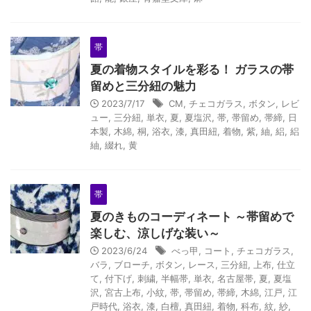
帯
夏の着物スタイルを彩る！ ガラスの帯
留めと三分紐の魅力
2023/7/17
CM
,
チェコガラス
,
ボタン
,
レビ
ュー
,
三分紐
,
単衣
,
夏
,
夏塩沢
,
帯
,
帯留め
,
帯締
,
日
本製
,
木綿
,
桐
,
浴衣
,
漆
,
真田紐
,
着物
,
紫
,
紬
,
絽
,
絽
紬
,
綴れ
,
黄
帯
夏のきものコーディネート ～帯留めで
楽しむ、涼しげな装い～
2023/6/24
べっ甲
,
コート
,
チェコガラス
,
バラ
,
ブローチ
,
ボタン
,
レース
,
三分紐
,
上布
,
仕立
て
,
付下げ
,
刺繍
,
半幅帯
,
単衣
,
名古屋帯
,
夏
,
夏塩
沢
,
宮古上布
,
小紋
,
帯
,
帯留め
,
帯締
,
木綿
,
江戸
,
江
戸時代
,
浴衣
,
漆
,
白檀
,
真田紐
,
着物
,
科布
,
紋
,
紗
,