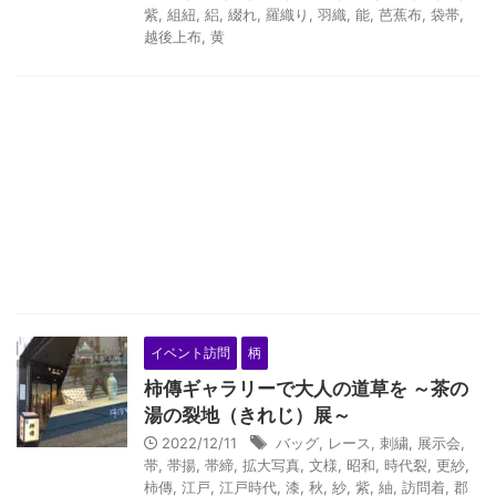
紫
,
組紐
,
絽
,
綴れ
,
羅織り
,
羽織
,
能
,
芭蕉布
,
袋帯
,
越後上布
,
黄
イベント訪問
柄
柿傳ギャラリーで大人の道草を ～茶の
湯の裂地（きれじ）展～
2022/12/11
バッグ
,
レース
,
刺繍
,
展示会
,
帯
,
帯揚
,
帯締
,
拡大写真
,
文様
,
昭和
,
時代裂
,
更紗
,
柿傳
,
江戸
,
江戸時代
,
漆
,
秋
,
紗
,
紫
,
紬
,
訪問着
,
郡