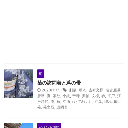
柄
菊の訪問着と蔦の帯
2020/11/7
刺繍
,
単衣
,
吉祥文様
,
名古屋帯
,
唐草
,
夏
,
家紋
,
小紋
,
帯締
,
振袖
,
文様
,
春
,
江戸
,
江
戸時代
,
漆
,
秋
,
立涌（たてわく）
,
紅葉
,
綴れ
,
能
,
菊
,
菊文様
,
訪問着
イベント訪問