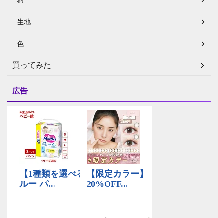
生地
色
買ってみた
広告