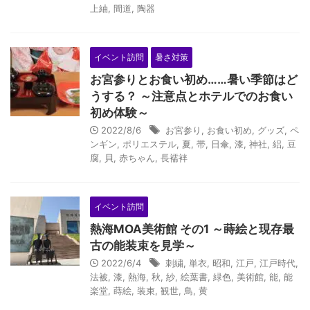
上紬
,
間道
,
陶器
イベント訪問
暑さ対策
お宮参りとお食い初め……暑い季節はど
うする？ ～注意点とホテルでのお食い
初め体験～
2022/8/6
お宮参り
,
お食い初め
,
グッズ
,
ペ
ンギン
,
ポリエステル
,
夏
,
帯
,
日傘
,
漆
,
神社
,
絽
,
豆
腐
,
貝
,
赤ちゃん
,
長襦袢
イベント訪問
熱海MOA美術館 その1 ～蒔絵と現存最
古の能装束を見学～
2022/6/4
刺繍
,
単衣
,
昭和
,
江戸
,
江戸時代
,
法被
,
漆
,
熱海
,
秋
,
紗
,
絵葉書
,
緑色
,
美術館
,
能
,
能
楽堂
,
蒔絵
,
装束
,
観世
,
鳥
,
黄