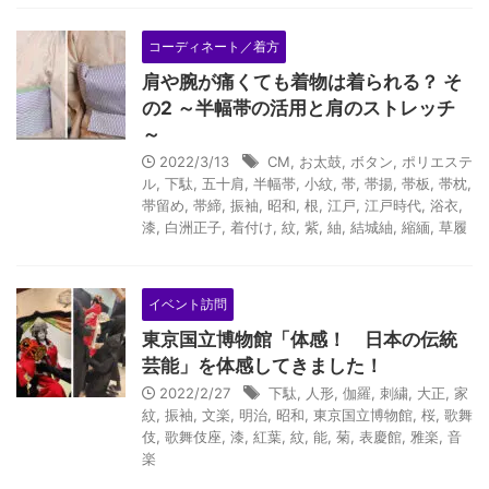
コーディネート／着方
肩や腕が痛くても着物は着られる？ そ
の2 ～半幅帯の活用と肩のストレッチ
～
2022/3/13
CM
,
お太鼓
,
ボタン
,
ポリエステ
ル
,
下駄
,
五十肩
,
半幅帯
,
小紋
,
帯
,
帯揚
,
帯板
,
帯枕
,
帯留め
,
帯締
,
振袖
,
昭和
,
根
,
江戸
,
江戸時代
,
浴衣
,
漆
,
白洲正子
,
着付け
,
紋
,
紫
,
紬
,
結城紬
,
縮緬
,
草履
イベント訪問
東京国立博物館「体感！ 日本の伝統
芸能」を体感してきました！
2022/2/27
下駄
,
人形
,
伽羅
,
刺繍
,
大正
,
家
紋
,
振袖
,
文楽
,
明治
,
昭和
,
東京国立博物館
,
桜
,
歌舞
伎
,
歌舞伎座
,
漆
,
紅葉
,
紋
,
能
,
菊
,
表慶館
,
雅楽
,
音
楽