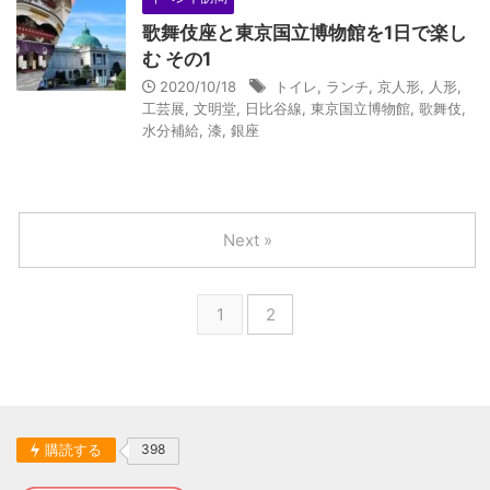
歌舞伎座と東京国立博物館を1日で楽し
む その1
2020/10/18
トイレ
,
ランチ
,
京人形
,
人形
,
工芸展
,
文明堂
,
日比谷線
,
東京国立博物館
,
歌舞伎
,
水分補給
,
漆
,
銀座
Next »
1
2
購読する
398