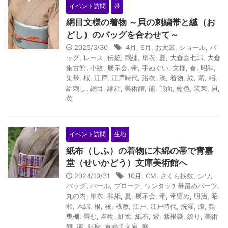
イベント訪問
帯
網目文様の着物 ～貝の刺繍帯と縅（お
どし）のバッグを合わせて～
2025/3/30
4月
,
6月
,
お太鼓
,
ショール
,
バ
ッグ
,
レース
,
伝統
,
刺繍
,
単衣
,
夏
,
大倉喜七郎
,
大倉
集古館
,
小紋
,
展示会
,
帯
,
手ぬぐい
,
文様
,
春
,
昭和
,
染帯
,
桜
,
江戸
,
江戸時代
,
浴衣
,
漆
,
着物
,
紋
,
紫
,
絽
,
絽刺し
,
網目
,
縮緬
,
美術館
,
能
,
能面
,
藍色
,
装束
,
貝
,
黄
イベント訪問
生地
紙布（しふ）の着物に木綿の帯で青嘉
堂（せいかどう）文庫美術館へ
2024/10/31
10月
,
CM
,
さくら桟敷
,
シワ
,
バッグ
,
パール
,
ブローチ
,
ワンタッチ帯留めパーツ
,
丸の内
,
単衣
,
和紙
,
夏
,
展示会
,
帯
,
帯留め
,
明治
,
昭
和
,
木綿
,
根
,
桜
,
桟敷
,
江戸
,
江戸時代
,
洗濯
,
漆
,
猿
曳棚
,
畳む
,
着物
,
紅葉
,
紙布
,
紫
,
紫根染
,
絞り
,
美術
館
,
能
,
銀座
,
青嘉堂文庫
,
麻