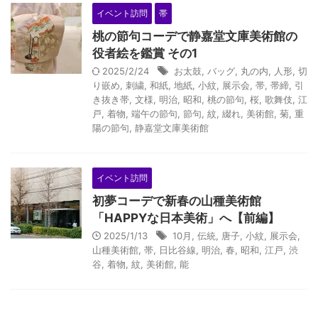
イベント訪問
帯
桃の節句コーデで静嘉堂文庫美術館の
役者絵を鑑賞 その1
2025/2/24
お太鼓
,
バッグ
,
丸の内
,
人形
,
切
り嵌め
,
刺繍
,
和紙
,
地紙
,
小紋
,
展示会
,
帯
,
帯締
,
引
き抜き帯
,
文様
,
明治
,
昭和
,
桃の節句
,
桜
,
歌舞伎
,
江
戸
,
着物
,
端午の節句
,
節句
,
紋
,
綴れ
,
美術館
,
菊
,
重
陽の節句
,
静嘉堂文庫美術館
イベント訪問
初夢コーデで新春の山種美術館
「HAPPYな日本美術」へ【前編】
2025/1/13
10月
,
伝統
,
唐子
,
小紋
,
展示会
,
山種美術館
,
帯
,
日比谷線
,
明治
,
春
,
昭和
,
江戸
,
渋
谷
,
着物
,
紋
,
美術館
,
能