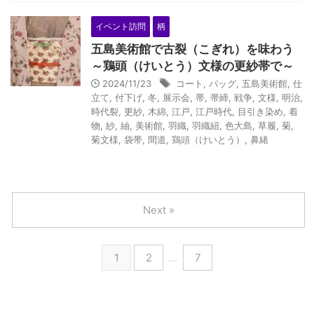
イベント訪問
柄
五島美術館で古裂（こぎれ）を味わう
～鶏頭（けいとう）文様の更紗帯で～
2024/11/23
コート
,
バッグ
,
五島美術館
,
仕
立て
,
付下げ
,
冬
,
展示会
,
帯
,
帯締
,
戦争
,
文様
,
明治
,
時代裂
,
更紗
,
木綿
,
江戸
,
江戸時代
,
目引き染め
,
着
物
,
紗
,
紬
,
美術館
,
羽織
,
羽織紐
,
色大島
,
草履
,
菊
,
菊文様
,
袋帯
,
間道
,
鶏頭（けいとう）
,
鼻緒
Next »
1
2
…
7