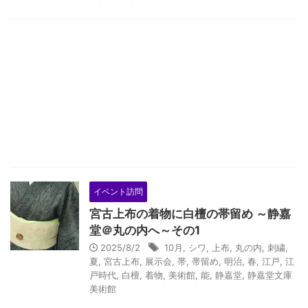
イベント訪問
宮古上布の着物に白檀の帯留め ～静嘉
堂＠丸の内へ～その1
2025/8/2
10月
,
シワ
,
上布
,
丸の内
,
刺繍
,
夏
,
宮古上布
,
展示会
,
帯
,
帯留め
,
明治
,
春
,
江戸
,
江
戸時代
,
白檀
,
着物
,
美術館
,
能
,
静嘉堂
,
静嘉堂文庫
美術館