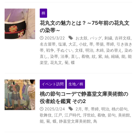
柄
花丸文の魅力とは？～75年前の花丸文
の染帯～
2025/3/22
お太鼓
,
バッグ
,
刺繍
,
吉祥文様
,
名古屋帯
,
塩瀬
,
大正
,
小紋
,
帯
,
帯揚
,
帯締
,
引き抜き
帯
,
戦争
,
手ぬぐい
,
文様
,
明治
,
木綿
,
染め替え
,
染め
直し
,
染帯
,
法事
,
直し
,
着物
,
紋
,
紫
,
紬
,
縮緬
,
能
,
能
楽堂
,
花丸文
,
菊
,
蝶
イベント訪問
生地／柄
桃の節句コーデで静嘉堂文庫美術館の
役者絵を鑑賞 その2
2025/2/24
2月
,
帯
,
帯締
,
明治
,
桃の節句
,
歌舞伎
,
江戸
,
江戸時代
,
浮世絵
,
着物
,
節句
,
美術館
,
能
,
菊
,
蝶
,
静嘉堂文庫美術館
,
鳥