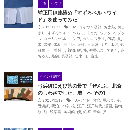
下着
小ワザ
補正用伊達締め「すずろベルトワイ
ド」を使ってみた
2025/11/3
CM
,
うそつき襦袢
,
お太鼓
,
お宮
参り
,
すずろベルト
,
へちま
,
まとめ
,
ウレタン
,
グッ
ズ
,
コーリンベルト
,
シワ
,
ポリエステル
,
伝統
,
夏
,
帯
,
帯揚
,
帯枕
,
弓浜絣
,
振袖
,
日本製
,
明治
,
木綿
,
歌
舞伎
,
汗
,
着付け
,
着物
,
絣
,
能
,
補整
,
試してみた
,
赤
ちゃん
,
足袋
,
長襦袢
,
防水
,
雨
,
音楽
イベント訪問
弓浜絣にえび茶の帯で「ぜんぶ、北斎
のしわざでした。展」へ その1
2025/10/19
10月
,
11月
,
保管
,
展示会
,
帯
,
弓浜絣
,
明治
,
木綿
,
根
,
江戸
,
江戸時代
,
漫画
,
着物
,
紋
,
絣
,
絵葉書
,
美術館
,
能
,
銀座
,
音楽
,
黄