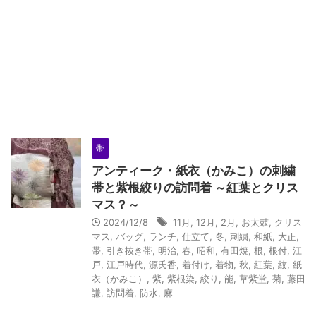
帯
アンティーク・紙衣（かみこ）の刺繍
帯と紫根絞りの訪問着 ～紅葉とクリス
マス？～
2024/12/8
11月
,
12月
,
2月
,
お太鼓
,
クリス
マス
,
バッグ
,
ランチ
,
仕立て
,
冬
,
刺繍
,
和紙
,
大正
,
帯
,
引き抜き帯
,
明治
,
春
,
昭和
,
有田焼
,
根
,
根付
,
江
戸
,
江戸時代
,
源氏香
,
着付け
,
着物
,
秋
,
紅葉
,
紋
,
紙
衣（かみこ）
,
紫
,
紫根染
,
絞り
,
能
,
草紫堂
,
菊
,
藤田
謙
,
訪問着
,
防水
,
麻