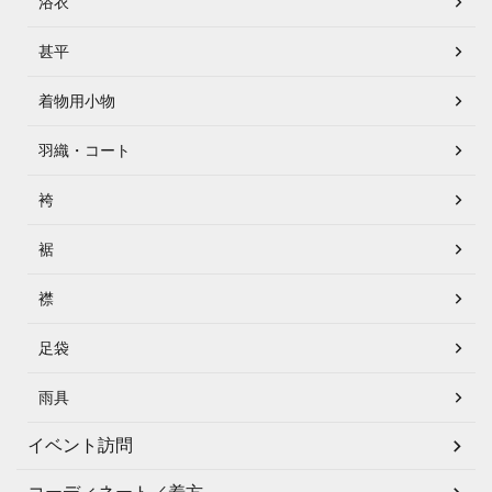
浴衣
甚平
着物用小物
羽織・コート
袴
裾
襟
足袋
雨具
イベント訪問