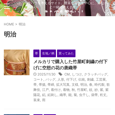
け、ノウハウを考えるサイト。豊富な写真を中心に、みなさん
と一緒に考えます。
きものを着たい！
HOME
>
明治
明治
帯
生地／柄
買ってみた
メルカリで購入した竹屋町刺繍の付下
げに空想の花の唐織帯
2025/11/30
CM
,
しつけ
,
クラッチバッグ
,
コート
,
バッグ
,
人形
,
付下げ
,
伝統
,
刺繍
,
工芸展
,
帯
,
帯揚
,
帯締
,
拡大写真
,
文様
,
明治
,
春
,
時代裂
,
歌
舞伎
,
江戸
,
着付け
,
着物
,
秋
,
竹屋町
,
紋
,
紗
,
紫
,
紫
陽花
,
絽
,
絽刺し
,
織帯
,
能
,
菊
,
虫干し
,
袋帯
,
裄丈
,
装束
,
雨