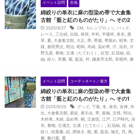
イベント訪問
生地
綿絞りの単衣に麻の型染め帯で大倉集
古館「藍と紅のものがたり」へ その2
2025/9/27
CM
,
カレンブロッソ
,
バッグ
,
レース
,
三分紐
,
伝統
,
保管
,
半衿
,
半襦袢
,
単衣
,
唐
草
,
夏
,
大倉集古館
,
大正
,
帯
,
帯揚
,
帯留め
,
戦争
,
文
様
,
新田秀次
,
明治
,
昭和
,
木綿
,
染め帯
,
汗
,
浴衣
,
片
野元彦
,
着物
,
立涌（たてわく）
,
紅型
,
紅花紬
,
紋
,
紬
,
絞り
,
草履
,
菊
,
藍染
,
衿
,
鎌倉芳太郎
,
長襦袢
,
麻
イベント訪問
コーディネート／着方
綿絞りの単衣に麻の型染め帯で大倉集
古館「藍と紅のものがたり」へ その1
2025/9/20
グッズ
,
下着
,
冬
,
単衣
,
友禅
,
外
出
,
大倉集古館
,
家紋
,
展示会
,
帯
,
振袖
,
文様
,
明治
,
木村孝
,
木綿
,
染め帯
,
桐
,
正倉院
,
江戸
,
江戸時代
,
浴
衣
,
着物
,
立涌文
,
立涌（たてわく）
,
紅花紬
,
紋
,
紬
,
絞り
,
絵葉書
,
絽
,
胴抜き
,
能
,
菊
,
藍染
,
袖丈
,
貝
,
鳥
,
麻
,
麻の葉
,
黄