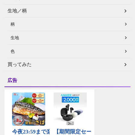
生地／柄
柄
生地
色
買ってみた
広告