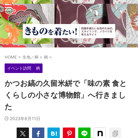
HOME
>
生地／柄
>
柄
>
イベント訪問
柄
かつお縞の久留米絣で「味の素 食と
くらしの小さな博物館」へ行きまし
た
2023年6月11日