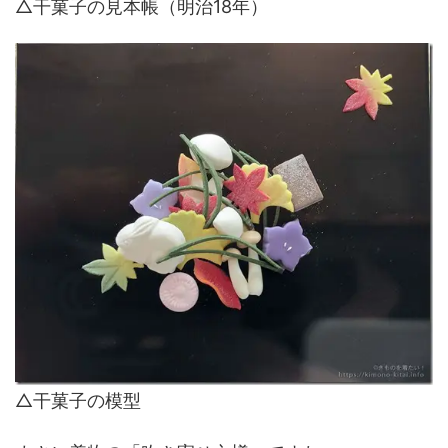
△干菓子の見本帳（明治18年）
△干菓子の模型