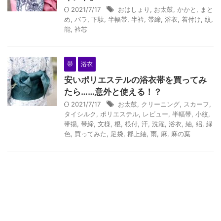
2021/7/17
おはしょり
,
お太鼓
,
かかと
,
まと
め
,
バラ
,
下駄
,
半幅帯
,
半衿
,
帯締
,
浴衣
,
着付け
,
紋
,
能
,
衿芯
帯
浴衣
安いポリエステルの浴衣帯を買ってみ
たら……意外と使える！？
2021/7/17
お太鼓
,
クリーニング
,
スカーフ
,
タイシルク
,
ポリエステル
,
レビュー
,
半幅帯
,
小紋
,
帯揚
,
帯締
,
文様
,
根
,
根付
,
汗
,
洗濯
,
浴衣
,
紬
,
絽
,
緑
色
,
買ってみた
,
足袋
,
郡上紬
,
雨
,
麻
,
麻の葉