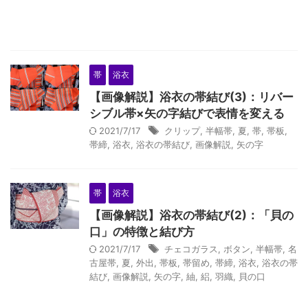
帯
浴衣
【画像解説】浴衣の帯結び(3)：リバー
シブル帯×矢の字結びで表情を変える
2021/7/17
クリップ
,
半幅帯
,
夏
,
帯
,
帯板
,
帯締
,
浴衣
,
浴衣の帯結び
,
画像解説
,
矢の字
帯
浴衣
【画像解説】浴衣の帯結び(2)：「貝の
口」の特徴と結び方
2021/7/17
チェコガラス
,
ボタン
,
半幅帯
,
名
古屋帯
,
夏
,
外出
,
帯板
,
帯留め
,
帯締
,
浴衣
,
浴衣の帯
結び
,
画像解説
,
矢の字
,
紬
,
絽
,
羽織
,
貝の口