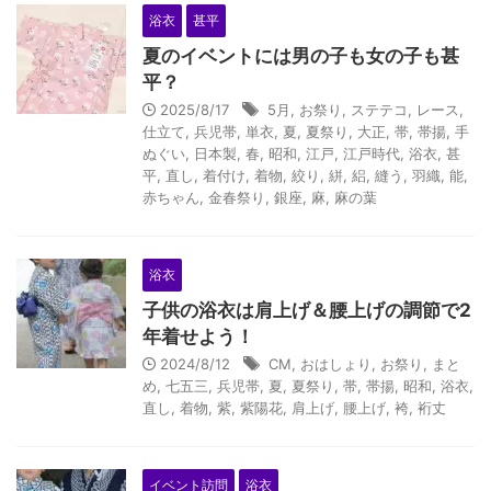
浴衣
甚平
夏のイベントには男の子も女の子も甚
平？
2025/8/17
5月
,
お祭り
,
ステテコ
,
レース
,
仕立て
,
兵児帯
,
単衣
,
夏
,
夏祭り
,
大正
,
帯
,
帯揚
,
手
ぬぐい
,
日本製
,
春
,
昭和
,
江戸
,
江戸時代
,
浴衣
,
甚
平
,
直し
,
着付け
,
着物
,
絞り
,
絣
,
絽
,
縫う
,
羽織
,
能
,
赤ちゃん
,
金春祭り
,
銀座
,
麻
,
麻の葉
浴衣
子供の浴衣は肩上げ＆腰上げの調節で2
年着せよう！
2024/8/12
CM
,
おはしょり
,
お祭り
,
まと
め
,
七五三
,
兵児帯
,
夏
,
夏祭り
,
帯
,
帯揚
,
昭和
,
浴衣
,
直し
,
着物
,
紫
,
紫陽花
,
肩上げ
,
腰上げ
,
袴
,
裄丈
イベント訪問
浴衣