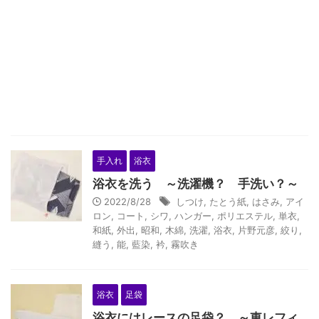
手入れ
浴衣
浴衣を洗う ～洗濯機？ 手洗い？～
2022/8/28
しつけ
,
たとう紙
,
はさみ
,
アイ
ロン
,
コート
,
シワ
,
ハンガー
,
ポリエステル
,
単衣
,
和紙
,
外出
,
昭和
,
木綿
,
洗濯
,
浴衣
,
片野元彦
,
絞り
,
縫う
,
能
,
藍染
,
衿
,
霧吹き
浴衣
足袋
浴衣にはレースの足袋？ ～東レフィ