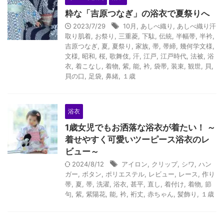
粋な「吉原つなぎ」の浴衣で夏祭りへ
2023/7/29
10月
,
あしべ織り
,
あしべ織り汗
取り肌着
,
お祭り
,
三重菱
,
下駄
,
伝統
,
半幅帯
,
半衿
,
吉原つなぎ
,
夏
,
夏祭り
,
家族
,
帯
,
帯締
,
幾何学文様
,
文様
,
昭和
,
桜
,
歌舞伎
,
汗
,
江戸
,
江戸時代
,
法被
,
浴
衣
,
着こなし
,
着物
,
紫
,
能
,
衿
,
袋帯
,
装束
,
観世
,
貝
,
貝の口
,
足袋
,
鼻緒
,
１歳
浴衣
1歳女児でもお洒落な浴衣が着たい！ ～
着せやすく可愛いツーピース浴衣のレ
ビュー～
2024/8/12
アイロン
,
クリップ
,
シワ
,
ハン
ガー
,
ボタン
,
ポリエステル
,
レビュー
,
レース
,
作り
帯
,
夏
,
帯
,
洗濯
,
浴衣
,
甚平
,
直し
,
着付け
,
着物
,
節
句
,
紫
,
紫陽花
,
能
,
衿
,
裄丈
,
赤ちゃん
,
髪飾り
,
１歳