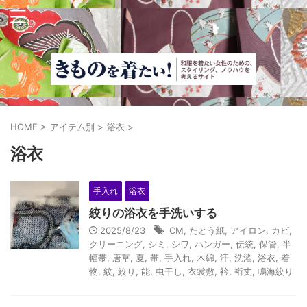
HOME
>
アイテム別
>
浴衣
>
浴衣
手入れ
浴衣
絞りの浴衣を手洗いする
2025/8/23
CM
,
たとう紙
,
アイロン
,
カビ
,
クリーニング
,
シミ
,
シワ
,
ハンガー
,
伝統
,
保管
,
半
幅帯
,
唐草
,
夏
,
帯
,
手入れ
,
木綿
,
汗
,
洗濯
,
浴衣
,
着
物
,
紋
,
絞り
,
能
,
虫干し
,
衣裳敷
,
衿
,
裄丈
,
鳴海絞り