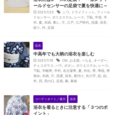
ールドセンサーの足袋で夏を快適に～
2021/7/23
シワ
,
ドライフィット
,
フィール
ドセンサー
,
ポリエステル
,
レース
,
下駄
,
中形
,
半
衿
,
夏
,
木綿
,
東レ
,
汗
,
江戸
,
江戸時代
,
洗濯
,
浴衣
,
絞り
,
衿
,
足袋
浴衣
中高年でも大柄の浴衣を楽しむ
2021/7/18
CM
,
お太鼓
,
へちま
,
オーダー
,
チェコガラス
,
バラ
,
ボタン
,
ポリエステル
,
レース
,
下駄
,
半幅帯
,
半衿
,
名古屋帯
,
夏
,
外出
,
帯
,
帯枕
,
帯
留め
,
木綿
,
汗
,
洗濯
,
浴衣
,
着付け
,
矢の字
,
紋
,
絽
,
衿
,
貝
,
貝の口
,
足袋
,
麻
,
鼻緒
コーディネート／着方
浴衣
浴衣を着るときに注意する「３つのポ
イント」