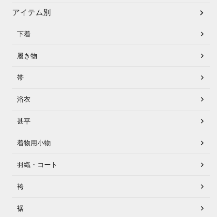
アイテム別
下着
履き物
帯
浴衣
甚平
着物用小物
羽織・コート
袴
裾