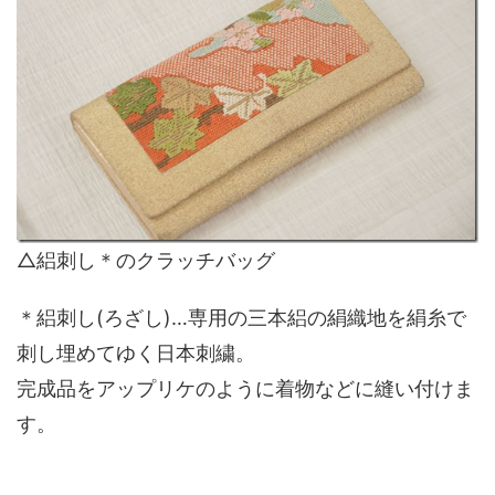
△絽刺し＊のクラッチバッグ
＊絽刺し(ろざし)…専用の三本絽の絹織地を絹糸で
刺し埋めてゆく日本刺繍。
完成品をアップリケのように着物などに縫い付けま
す。