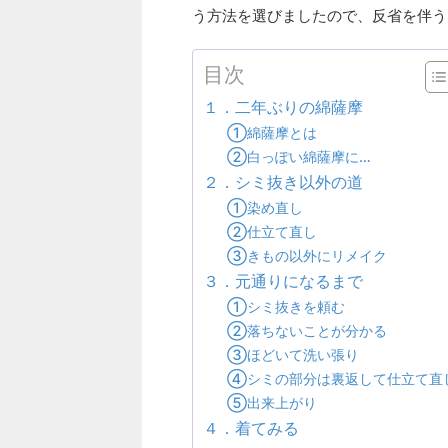
う方法を選びましたので、反省を伴う
目次
１．二年ぶりの綿薩摩
①綿薩摩とは
②白っぽい綿薩摩に…
２．シミ抜き以外の道
①染め直し
②仕立て直し
③きもの以外にリメイク
３．元通りになるまで
①シミ抜きを頼む
②落ちないことが分かる
③ほどいて洗い張り
④シミの部分は裏返して仕立て直
⑤出来上がり
４．着てみる