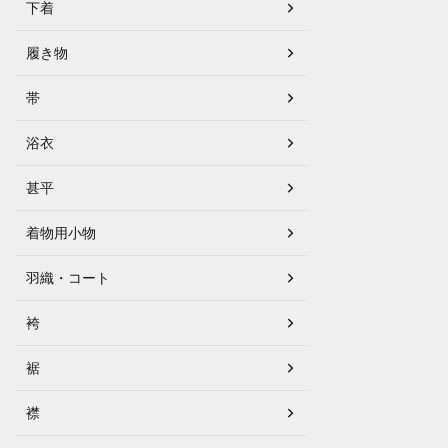
下着
履き物
帯
浴衣
甚平
着物用小物
羽織・コート
袴
裾
襟