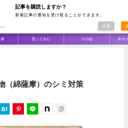
記事を購読しますか？
新着記事の通知を受け取ることができます。
不要
ム別
テクニック
生地／柄
コーデ
ush7
作家
買ってみた
その他
本サ
物（綿薩摩）のシミ対策