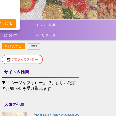
受け取る
ィネート／着方
イベント訪問
イトについて
お問い合わせ
購読する
398
サイト内検索
▼「ページをフォロー」で、新しい記事
のお知らせを受け取れます
人気の記事
【写真解説】簡単な半幅帯の