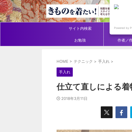
サイト内検索
アイテ
Powered by P
お勉強
作者／
HOME
>
テクニック
>
手入れ
>
手入れ
仕立て直しによる着
2018年3月11日