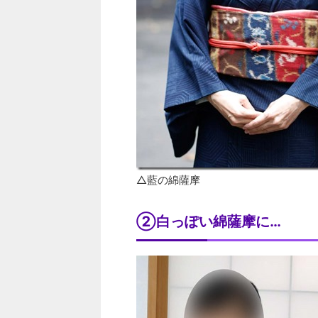
△藍の綿薩摩
②白っぽい綿薩摩に…