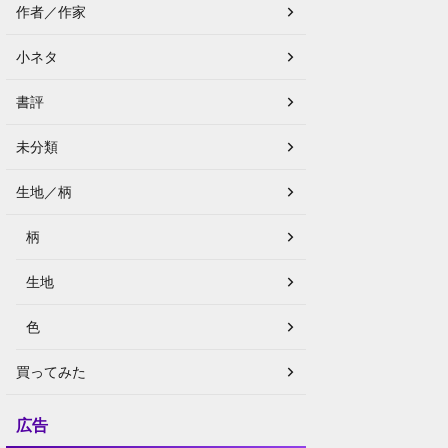
作者／作家
小ネタ
書評
未分類
生地／柄
柄
生地
色
買ってみた
広告