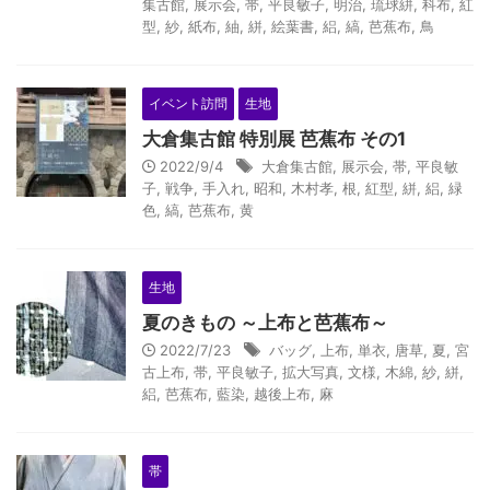
集古館
,
展示会
,
帯
,
平良敏子
,
明治
,
琉球絣
,
科布
,
紅
型
,
紗
,
紙布
,
紬
,
絣
,
絵葉書
,
絽
,
縞
,
芭蕉布
,
鳥
イベント訪問
生地
大倉集古館 特別展 芭蕉布 その1
2022/9/4
大倉集古館
,
展示会
,
帯
,
平良敏
子
,
戦争
,
手入れ
,
昭和
,
木村孝
,
根
,
紅型
,
絣
,
絽
,
緑
色
,
縞
,
芭蕉布
,
黄
生地
夏のきもの ～上布と芭蕉布～
2022/7/23
バッグ
,
上布
,
単衣
,
唐草
,
夏
,
宮
古上布
,
帯
,
平良敏子
,
拡大写真
,
文様
,
木綿
,
紗
,
絣
,
絽
,
芭蕉布
,
藍染
,
越後上布
,
麻
帯