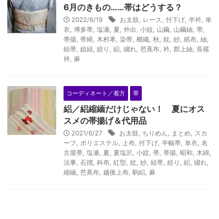
6月のきもの……帯はどうする？
2022/6/19
お太鼓
,
レース
,
付下げ
,
半衿
,
単
衣
,
博多帯
,
塩瀬
,
夏
,
外出
,
小紋
,
山繭
,
山繭紬
,
帯
,
帯揚
,
帯締
,
木村孝
,
染帯
,
櫛織
,
秋
,
紋
,
紗
,
紙布
,
紬
,
組帯
,
組紐
,
絞り
,
絽
,
綴れ
,
芭蕉布
,
衿
,
郡上紬
,
長襦
袢
,
麻
コーディネート／着方
帯
絽／絽縮緬だけじゃない！ 夏にオス
スメの帯揚げ＆代用品
2021/6/27
お太鼓
,
ちりめん
,
まとめ
,
スカ
ーフ
,
ポリエステル
,
上布
,
付下げ
,
半幅帯
,
単衣
,
名
古屋帯
,
塩瀬
,
夏
,
夏塩沢
,
小紋
,
帯
,
帯揚
,
昭和
,
木綿
,
法事
,
石摺
,
科布
,
紅型
,
紋
,
紗
,
組帯
,
絞り
,
絽
,
綴れ
,
縮緬
,
芭蕉布
,
越後上布
,
駒絽
,
麻