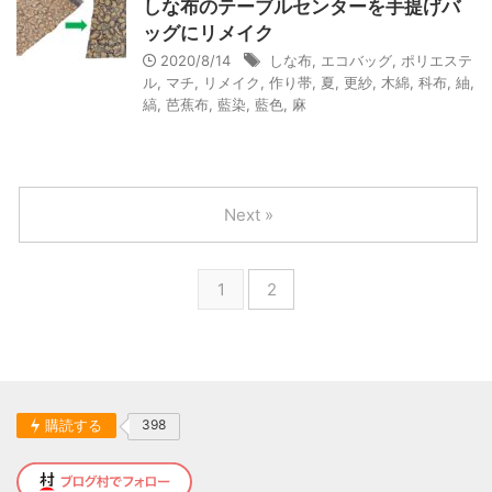
しな布のテーブルセンターを手提げバ
ッグにリメイク
2020/8/14
しな布
,
エコバッグ
,
ポリエステ
ル
,
マチ
,
リメイク
,
作り帯
,
夏
,
更紗
,
木綿
,
科布
,
紬
,
縞
,
芭蕉布
,
藍染
,
藍色
,
麻
Next »
1
2
購読する
398