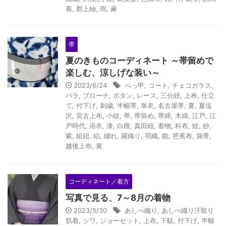
着
,
郡上紬
,
雨
,
麻
帯
夏のきものコーディネート ～帯留めで
楽しむ、涼しげな装い～
2023/6/24
べっ甲
,
コート
,
チェコガラス
,
バラ
,
ブローチ
,
ボタン
,
レース
,
三分紐
,
上布
,
仕立
て
,
付下げ
,
刺繍
,
半幅帯
,
単衣
,
名古屋帯
,
夏
,
夏塩
沢
,
宮古上布
,
小紋
,
帯
,
帯留め
,
帯締
,
木綿
,
江戸
,
江
戸時代
,
浴衣
,
漆
,
白檀
,
真田紐
,
着物
,
科布
,
紋
,
紗
,
紫
,
組紐
,
絽
,
綴れ
,
羅織り
,
羽織
,
能
,
芭蕉布
,
袋帯
,
越後上布
,
黄
コーディネート／着方
写真で見る、7～8月の着物
2023/5/30
あしべ織り
,
あしべ織り汗取り
肌着
,
シワ
,
ジョーゼット
,
上布
,
下駄
,
付下げ
,
半幅