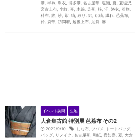
帯
,
半衿
,
単衣
,
博多帯
,
名古屋帯
,
塩瀬
,
夏
,
夏塩沢
,
宮古上布
,
小紋
,
帯
,
木綿
,
染帯
,
根
,
汗
,
浴衣
,
着物
,
科布
,
紋
,
紗
,
紫
,
紬
,
絞り
,
絽
,
絽紬
,
綴れ
,
芭蕉布
,
衿
,
袋帯
,
訪問着
,
越後上布
,
足袋
,
麻
イベント訪問
生地
大倉集古館 特別展 芭蕉布 その2
2022/9/10
しな布
,
ツバメ
,
トートバッグ
,
バッグ
,
リメイク
,
名古屋帯
,
和紙
,
喜如嘉
,
夏
,
大倉