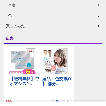
生地
色
買ってみた
広告