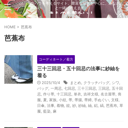
け、ノウハウを考えるサイト。豊富な写真を中心に、みなさん
と一緒に考えます。
きものを着たい！
HOME
>
芭蕉布
芭蕉布
コーディネート／着方
三十三回忌・五十回忌の法事に紗紬を
着る
2025/10/4
まとめ
,
クラッチバッグ
,
シワ
,
バッグ
,
一周忌
,
七回忌
,
三十三回忌
,
三回忌
,
五十回
忌
,
作り帯
,
十三回忌
,
単衣
,
吉祥文様
,
名古屋帯
,
喪
服
,
夏
,
家族
,
小紋
,
帯
,
帯揚
,
帯締
,
手ぬぐい
,
文様
,
日傘
,
法事
,
着物
,
紋
,
紗
,
紗紬
,
紬
,
絽
,
縞
,
芭蕉布
,
草
履
,
藍染
,
麻