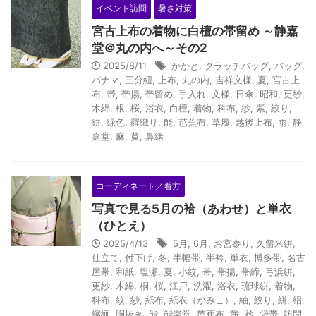
イベント訪問
暑さ対策
宮古上布の着物に白檀の帯留め ～静嘉
堂＠丸の内へ～その2
2025/8/11
かかと
,
クラッチバッグ
,
バッグ
,
パナマ
,
三分紐
,
上布
,
丸の内
,
吉祥文様
,
夏
,
宮古上
布
,
帯
,
帯揚
,
帯留め
,
手入れ
,
文様
,
日傘
,
昭和
,
更紗
,
木綿
,
根
,
桜
,
浴衣
,
白檀
,
着物
,
科布
,
紗
,
紫
,
絞り
,
絣
,
緑色
,
羅織り
,
能
,
芭蕉布
,
草履
,
越後上布
,
雨
,
静
嘉堂
,
麻
,
黄
,
鼻緒
コーディネート／着方
写真で見る5月の袷（あわせ）と単衣
（ひとえ）
2025/4/13
5月
,
6月
,
お宮参り
,
久留米絣
,
仕立て
,
付下げ
,
冬
,
半幅帯
,
半衿
,
単衣
,
博多帯
,
名古
屋帯
,
和紙
,
塩瀬
,
夏
,
小紋
,
帯
,
帯揚
,
帯締
,
弓浜絣
,
更紗
,
木綿
,
桐
,
桜
,
江戸
,
洗濯
,
浴衣
,
琉球絣
,
着物
,
科布
,
紋
,
紗
,
紙布
,
紙衣（かみこ）
,
紬
,
絞り
,
絣
,
絽
,
縮緬
,
胴抜き
,
能
,
能楽堂
,
芭蕉布
,
茜
,
衿
,
袋帯
,
訪問