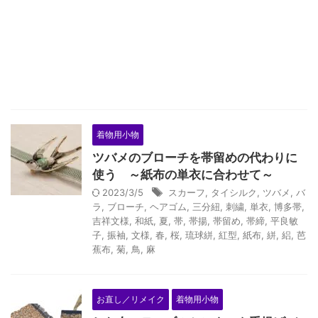
着物用小物
ツバメのブローチを帯留めの代わりに
使う ～紙布の単衣に合わせて～
2023/3/5
スカーフ
,
タイシルク
,
ツバメ
,
バ
ラ
,
ブローチ
,
ヘアゴム
,
三分紐
,
刺繍
,
単衣
,
博多帯
,
吉祥文様
,
和紙
,
夏
,
帯
,
帯揚
,
帯留め
,
帯締
,
平良敏
子
,
振袖
,
文様
,
春
,
桜
,
琉球絣
,
紅型
,
紙布
,
絣
,
絽
,
芭
蕉布
,
菊
,
鳥
,
麻
お直し／リメイク
着物用小物