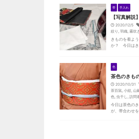
帯
手入れ
【写真解説
2020/12/5
絞り
,
羽織
,
霧吹
きものを着よう
か？ 今日はき
色
茶色のきも
2020/10/31
茶百鼠
,
小紋
,
山
色
,
虫干し
,
訪問
今日は茶色のき
が、帯合わせを