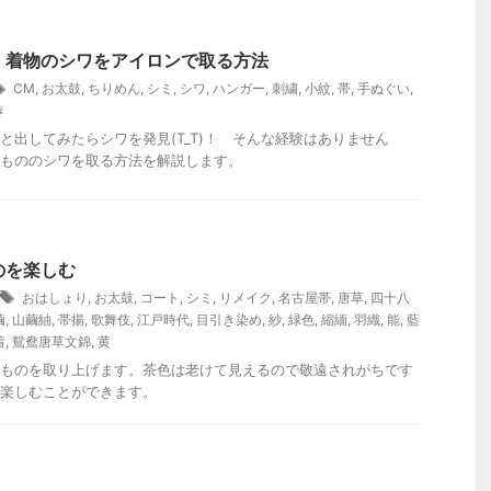
】着物のシワをアイロンで取る方法
CM
,
お太鼓
,
ちりめん
,
シミ
,
シワ
,
ハンガー
,
刺繍
,
小紋
,
帯
,
手ぬぐい
,
き
と出してみたらシワを発見(T_T)！ そんな経験はありません
もののシワを取る方法を解説します。
のを楽しむ
おはしょり
,
お太鼓
,
コート
,
シミ
,
リメイク
,
名古屋帯
,
唐草
,
四十八
繭
,
山繭紬
,
帯揚
,
歌舞伎
,
江戸時代
,
目引き染め
,
紗
,
緑色
,
縮緬
,
羽織
,
能
,
藍
着
,
鴛鴦唐草文錦
,
黄
ものを取り上げます。茶色は老けて見えるので敬遠されがちです
楽しむことができます。