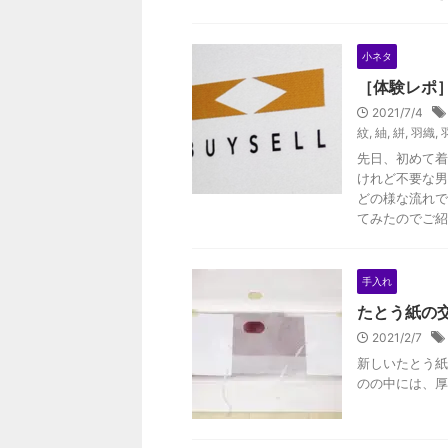
小ネタ
［体験レポ
2021/7/4
紋
,
紬
,
絣
,
羽織
,
先日、初めて着
けれど不要な男
どの様な流れで
てみたのでご紹
手入れ
たとう紙の
2021/2/7
新しいたとう紙
のの中には、厚