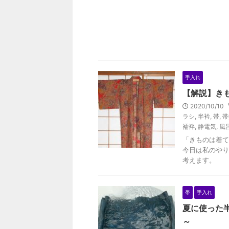
手入れ
【解説】き
2020/10/10
ラシ
,
半衿
,
帯
,
帯
襦袢
,
静電気
,
風
「きものは着て
今日は私のやり
考えます。
帯
手入れ
夏に使った
～