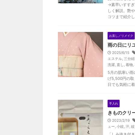
→素早いすすぎ
しく解説。艶や
コツまで紹介し
お直し／リメイク
雨の日にリ
2025/6/15
エステル
,
三分紐
洗濯
,
直し
,
着物
,
5月の肌寒い雨
げ5,500円
日でも気軽に着
手入れ
きものクリー
2023/2/19
ュー
,
小紋
,
汗
,
紋
「しみ抜き付き