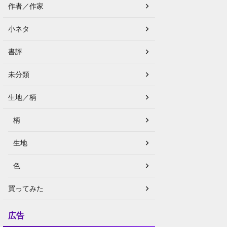
作者／作家
小ネタ
書評
未分類
生地／柄
柄
生地
色
買ってみた
広告