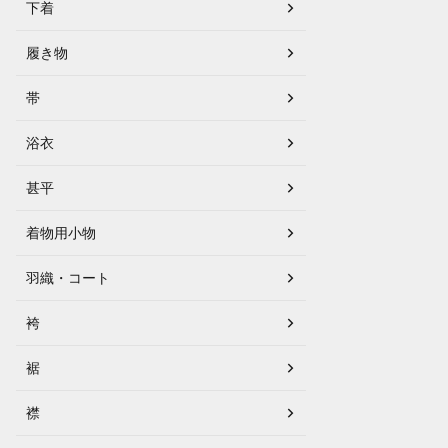
下着
履き物
帯
浴衣
甚平
着物用小物
羽織・コート
袴
裾
襟