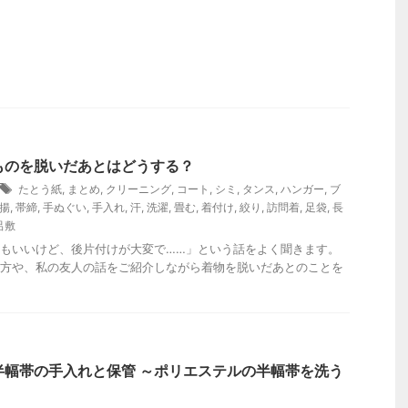
ものを脱いだあとはどうする？
たとう紙
,
まとめ
,
クリーニング
,
コート
,
シミ
,
タンス
,
ハンガー
,
ブ
揚
,
帯締
,
手ぬぐい
,
手入れ
,
汗
,
洗濯
,
畳む
,
着付け
,
絞り
,
訪問着
,
足袋
,
長
呂敷
もいいけど、後片付けが大変で……」という話をよく聞きます。
方や、私の友人の話をご紹介しながら着物を脱いだあとのことを
半幅帯の手入れと保管 ～ポリエステルの半幅帯を洗う