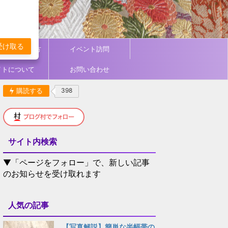
受け取る
ィネート／着方
イベント訪問
イトについて
お問い合わせ
購読する
398
サイト内検索
▼「ページをフォロー」で、新しい記事
のお知らせを受け取れます
人気の記事
【写真解説】簡単な半幅帯の