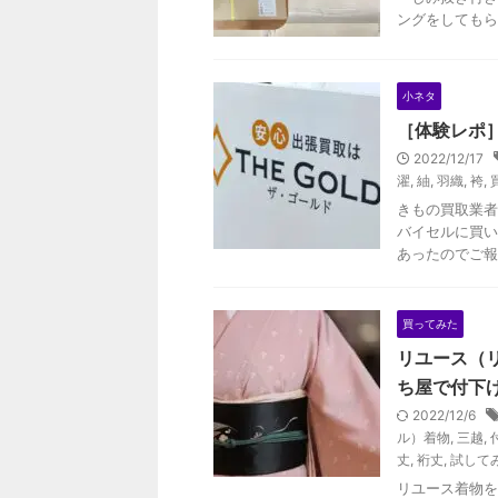
ングをしてもら
小ネタ
［体験レポ］
2022/12/17
濯
,
紬
,
羽織
,
袴
,
きもの買取業者
バイセルに買い
あったのでご報
買ってみた
リユース（
ち屋で付下
2022/12/6
ル）着物
,
三越
,
丈
,
裄丈
,
試して
リユース着物を