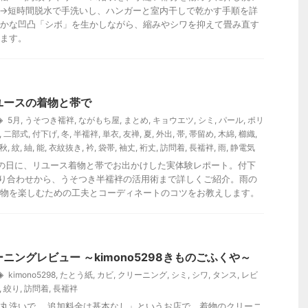
→短時間脱水で手洗いし、ハンガーと室内干しで乾かす手順を詳
かな凹凸「シボ」を生かしながら、縮みやシワを抑えて畳み直す
ます。
ユースの着物と帯で
5月
,
うそつき襦袢
,
ながもち屋
,
まとめ
,
キョウエツ
,
シミ
,
パール
,
ポリ
,
二部式
,
付下げ
,
冬
,
半襦袢
,
単衣
,
友禅
,
夏
,
外出
,
帯
,
帯留め
,
木綿
,
櫛織
,
秋
,
紋
,
紬
,
能
,
衣紋抜き
,
衿
,
袋帯
,
袖丈
,
裄丈
,
訪問着
,
長襦袢
,
雨
,
静電気
の日に、リユース着物と帯でお出かけした実体験レポート。付下
の取り合わせから、うそつき半襦袢の活用術まで詳しくご紹介。雨の
物を楽しむための工夫とコーディネートのコツをお教えします。
ニングレビュー ～kimono5298きものごふくや～
kimono5298
,
たとう紙
,
カビ
,
クリーニング
,
シミ
,
シワ
,
タンス
,
レビ
,
絞り
,
訪問着
,
長襦袢
丸洗いで、 追加料金は基本なし」というお店で、着物のクリーニ