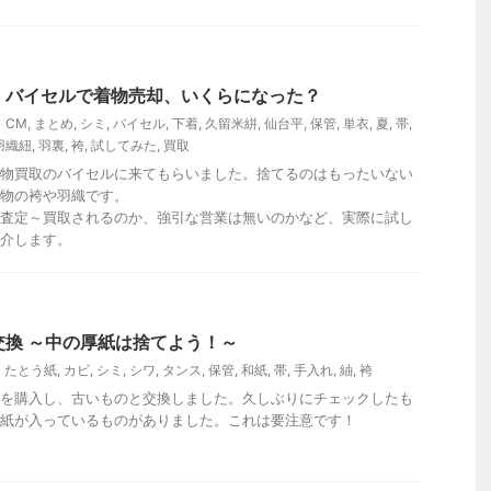
］バイセルで着物売却、いくらになった？
CM
,
まとめ
,
シミ
,
バイセル
,
下着
,
久留米絣
,
仙台平
,
保管
,
単衣
,
夏
,
帯
,
羽織紐
,
羽裏
,
袴
,
試してみた
,
買取
物買取のバイセルに来てもらいました。捨てるのはもったいない
物の袴や羽織です。
査定～買取されるのか、強引な営業は無いのかなど、実際に試し
介します。
交換 ～中の厚紙は捨てよう！～
たとう紙
,
カビ
,
シミ
,
シワ
,
タンス
,
保管
,
和紙
,
帯
,
手入れ
,
紬
,
袴
を購入し、古いものと交換しました。久しぶりにチェックしたも
紙が入っているものがありました。これは要注意です！