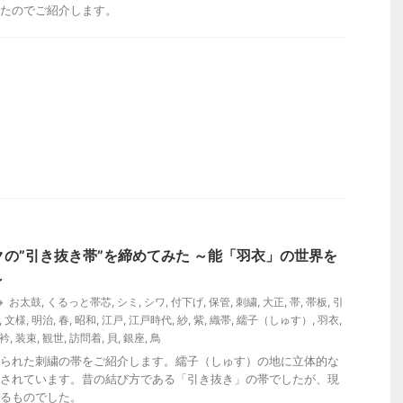
たのでご紹介します。
の”引き抜き帯”を締めてみた ～能「羽衣」の世界を
～
お太鼓
,
くるっと帯芯
,
シミ
,
シワ
,
付下げ
,
保管
,
刺繍
,
大正
,
帯
,
帯板
,
引
,
文様
,
明治
,
春
,
昭和
,
江戸
,
江戸時代
,
紗
,
紫
,
織帯
,
繻子（しゅす）
,
羽衣
,
衿
,
装束
,
観世
,
訪問着
,
貝
,
銀座
,
鳥
られた刺繍の帯をご紹介します。繻子（しゅす）の地に立体的な
されています。昔の結び方である「引き抜き」の帯でしたが、現
るものでした。