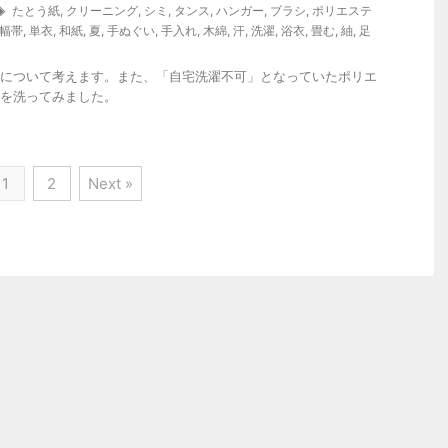
たとう紙
,
クリーニング
,
シミ
,
タンス
,
ハンガー
,
ブラシ
,
ポリエステ
幅帯
,
単衣
,
和紙
,
夏
,
手ぬぐい
,
手入れ
,
木綿
,
汗
,
洗濯
,
浴衣
,
畳む
,
紬
,
足
について考えます。また、「自宅洗濯不可」となっていたポリエ
を洗ってみました。
1
2
Next »