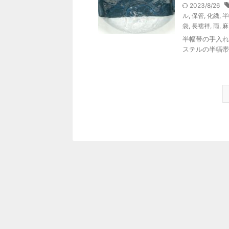
2023/8/26
ル
,
保管
,
化繊
,
半
袋
,
長襦袢
,
雨
,
麻
半幅帯の手入れ
ステルの半幅帯