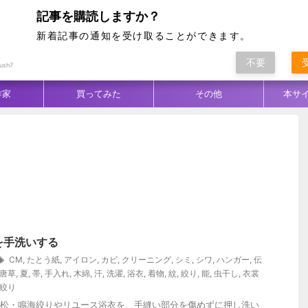
記事を購読しますか？
新着記事の通知を受け取ることができます。
不要
ム別
テクニック
生地／柄
コーデ
ush7
作家
買ってみた
その他
本サ
を手洗いする
CM
,
たとう紙
,
アイロン
,
カビ
,
クリーニング
,
シミ
,
シワ
,
ハンガー
,
伝
唐草
,
夏
,
帯
,
手入れ
,
木綿
,
汗
,
洗濯
,
浴衣
,
着物
,
紋
,
絞り
,
能
,
虫干し
,
衣裳
絞り
松・鳴海絞りやリユース浴衣を、手縫い部分を傷めずに押し洗い