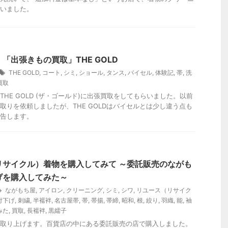
いました。
「出張きもの買取」THE GOLD
THE GOLD
,
コート
,
シミ
,
ショール
,
タンス
,
バイセル
,
体験記
,
帯
,
洗
買取
THE GOLD (ザ・ゴールド)に出張買取をしてもらいました。以前
取りを依頼しましたが、THE GOLDはバイセルとは少し違う点も
告します。
リサイクル）着物を購入してみて ～委託販売のながも
げを購入してみた～
ながもち屋
,
アイロン
,
クリーニング
,
シミ
,
シワ
,
リユース（リサイク
付下げ
,
刺繍
,
半襦袢
,
名古屋帯
,
帯
,
帯揚
,
帯締
,
昭和
,
根
,
絞り
,
羽織
,
能
,
袖
みた
,
買取
,
長襦袢
,
黒繻子
取り上げます。百貨店の中にある委託販売の店で購入しました。