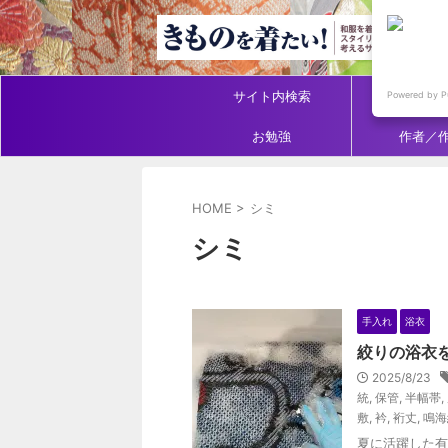
サイト内検索
アイテ
Powered by P
お勉強
作者／
HOME
>
シミ
シミ
手入れ
浴衣
絞りの浴衣
2025/8/23
統
,
保管
,
半幅帯
,
敷
,
衿
,
裄丈
,
鳴海
夏に活躍した有