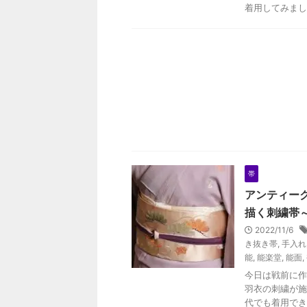
着用してみまし
帯
アンティーク
描く刺繍帯
2022/11/6
き抜き帯
,
手入れ
能
,
能楽堂
,
能面
,
今日は戦前に作
羽衣の刺繍が施
代でも着用でき