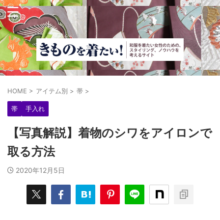
HOME
>
アイテム別
>
帯
>
帯
手入れ
【写真解説】着物のシワをアイロンで
取る方法
2020年12月5日