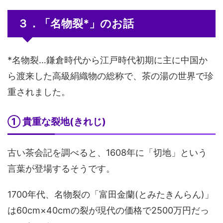
３．「名物裂*」のお話
*名物裂…鎌倉時代から江戸時代初期に主に中国か
ら渡来した高級絹織物の総称で、茶の湯の世界で珍
重されました。
① 貴重な裂地(きれじ)
古い茶会記を調べると、1608年に「切地」という
言葉が登場するそうです。
1700年代、名物裂の「富田金蘭(とみたきんらん)」
は60cm×40cmの裂が現代の価格で2500万円だっ