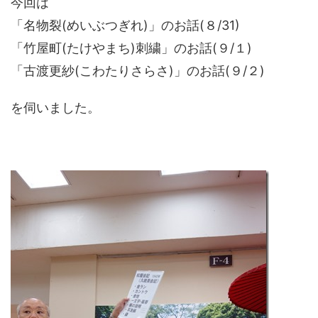
今回は
「名物裂(めいぶつぎれ)」のお話(８/31)
「竹屋町(たけやまち)刺繍」のお話(９/１)
「古渡更紗(こわたりさらさ)」のお話(９/２)
を伺いました。