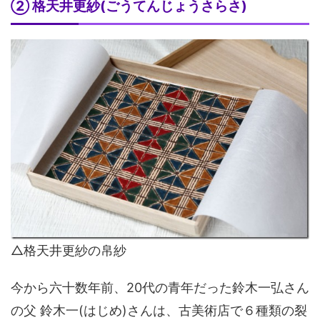
② 格天井更紗(ごうてんじょうさらさ)
△格天井更紗の帛紗
今から六十数年前、20代の青年だった鈴木一弘さん
の父 鈴木一(はじめ)さんは、古美術店で６種類の裂