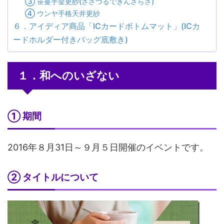
③ 笹蔓手金更紗(ささづるできんさらさ)
④ ウンヤ手格天井更紗
６．アイディア商品「ICカードボトムマット」(ICカ
ードホルダー付きバッグ底敷き)
１．和へのいざない
① 期間
2016年８月31日～９月５日開催のイベントです。
② タイトルについて