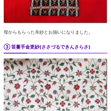
母からもらった帛紗とお揃いになりました。
③ 笹蔓手金更紗(ささづるできんさらさ)