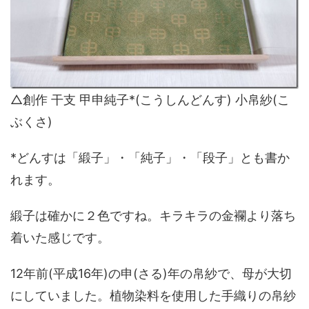
△創作 干支 甲申純子*(こうしんどんす) 小帛紗(こ
ぶくさ)
*どんすは「緞子」・「純子」・「段子」とも書か
れます。
緞子は確かに２色ですね。キラキラの金襴より落ち
着いた感じです。
12年前(平成16年)の申(さる)年の帛紗で、母が大切
にしていました。植物染料を使用した手織りの帛紗