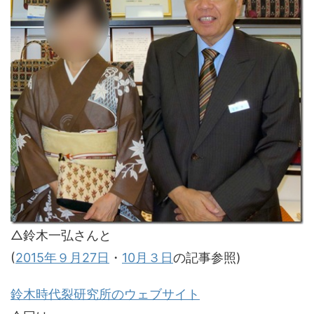
△鈴木一弘さんと
(
2015年９月27日
・
10月３日
の記事参照)
鈴木時代裂研究所のウェブサイト