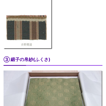
③ 緞子の帛紗(ふくさ)