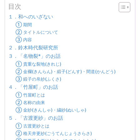
目次
１．和へのいざない
① 期間
② タイトルについて
③ 内容
２．鈴木時代裂研究所
３．「名物裂*」のお話
① 貴重な裂地(きれじ)
② 金襴(きんらん)・緞子(どんす)・間道(かんどう)
③ 緞子の帛紗(ふくさ)
４．「竹屋町」のお話
① 竹屋町とは
② 名称の由来
③ 金紗(きんしゃ)・繍紗(ぬいしゃ)
５．「古渡更紗」のお話
① 古渡更紗とは
② 格天井更紗(ごうてんじょうさらさ)