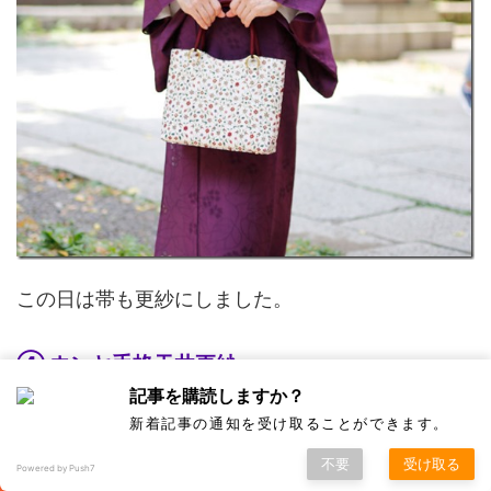
この日は帯も更紗にしました。
④ ウンヤ手格天井更紗
記事を購読しますか？
2
新着記事の通知を受け取ることができます。
不要
受け取る
Powered by Push7