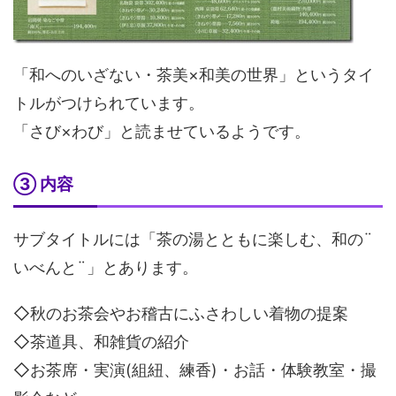
「和へのいざない・茶美×和美の世界」というタイ
トルがつけられています。
「さび×わび」と読ませているようです。
③ 内容
サブタイトルには「茶の湯とともに楽しむ、和の¨
いべんと¨」とあります。
◇秋のお茶会やお稽古にふさわしい着物の提案
◇茶道具、和雑貨の紹介
◇お茶席・実演(組紐、練香)・お話・体験教室・撮