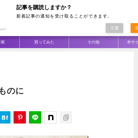
記事を購読しますか？
新着記事の通知を受け取ることができます。
不要
ム別
テクニック
生地／柄
コーデ
ush7
作家
買ってみた
その他
本サ
ものに