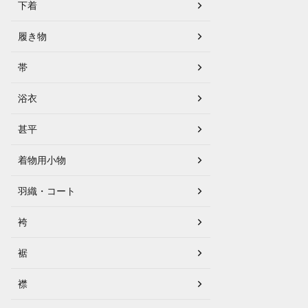
下着
履き物
帯
浴衣
甚平
着物用小物
羽織・コート
袴
裾
襟