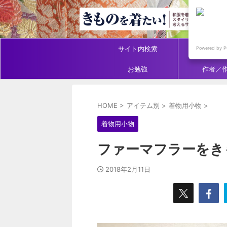
サイト内検索
アイテ
Powered by P
お勉強
作者／
HOME
>
アイテム別
>
着物用小物
>
着物用小物
ファーマフラーをき
2018年2月11日