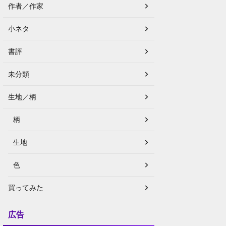
作者／作家
小ネタ
書評
未分類
生地／柄
柄
生地
色
買ってみた
広告