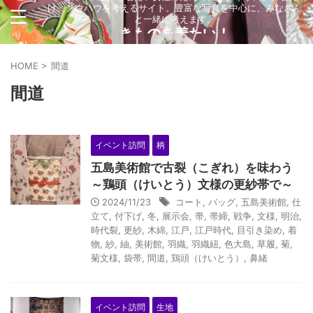
け、ノウハウを考えるサイト。豊富な写真を中心に、みなさん
と一緒に考えます。
きものを着たい！
HOME
>
間道
間道
イベント訪問
柄
五島美術館で古裂（こぎれ）を味わう
～鶏頭（けいとう）文様の更紗帯で～
2024/11/23
コート
,
バッグ
,
五島美術館
,
仕
立て
,
付下げ
,
冬
,
展示会
,
帯
,
帯締
,
戦争
,
文様
,
明治
,
時代裂
,
更紗
,
木綿
,
江戸
,
江戸時代
,
目引き染め
,
着
物
,
紗
,
紬
,
美術館
,
羽織
,
羽織紐
,
色大島
,
草履
,
菊
,
菊文様
,
袋帯
,
間道
,
鶏頭（けいとう）
,
鼻緒
イベント訪問
生地