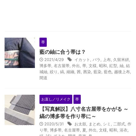
帯
藍の紬に合う帯は？
2021/4/29
イカット
,
バラ
,
上布
,
久留米絣
,
博多帯
,
名古屋帯
,
外出
,
帯
,
文様
,
昭和
,
紅型
,
紬
,
結
城紬
,
絞り
,
縞
,
縮緬
,
茜
,
茜染
,
藍染
,
藍色
,
越後上布
,
間道
お直し／リメイク
帯
【写真解説】八寸名古屋帯をかがる ～
縞の博多帯を作り帯に～
2020/5/31
お太鼓
,
まとめ
,
シミ
,
二部式
,
作
り帯
,
博多帯
,
名古屋帯
,
夏
,
外出
,
文様
,
昭和
,
浴衣
,