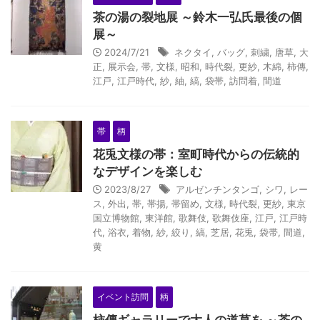
茶の湯の裂地展 ～鈴木一弘氏最後の個
展～
2024/7/21
ネクタイ
,
バッグ
,
刺繍
,
唐草
,
大
正
,
展示会
,
帯
,
文様
,
昭和
,
時代裂
,
更紗
,
木綿
,
柿傳
,
江戸
,
江戸時代
,
紗
,
紬
,
縞
,
袋帯
,
訪問着
,
間道
帯
柄
花兎文様の帯：室町時代からの伝統的
なデザインを楽しむ
2023/8/27
アルゼンチンタンゴ
,
シワ
,
レー
ス
,
外出
,
帯
,
帯揚
,
帯留め
,
文様
,
時代裂
,
更紗
,
東京
国立博物館
,
東洋館
,
歌舞伎
,
歌舞伎座
,
江戸
,
江戸時
代
,
浴衣
,
着物
,
紗
,
絞り
,
縞
,
芝居
,
花兎
,
袋帯
,
間道
,
黄
イベント訪問
柄