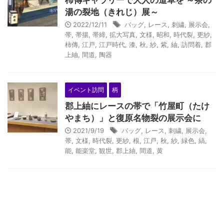
柿傳ギャラリーで大人の道草を ～茶の
湯の裂地（きれじ）展～
2022/12/11
バッグ
,
レース
,
刺繍
,
展示会
,
帯
,
帯揚
,
帯締
,
拡大写真
,
文様
,
昭和
,
時代裂
,
更紗
,
柿傳
,
江戸
,
江戸時代
,
漆
,
秋
,
紗
,
紫
,
紬
,
訪問着
,
郡
上紬
,
間道
,
陶器
イベント訪問
柄
郡上紬にレースの帯で「竹屋町（たけ
やまち）」と復原名物裂の展示会に
2021/9/19
バッグ
,
レース
,
刺繍
,
展示会
,
帯
,
文様
,
時代裂
,
更紗
,
根
,
江戸
,
秋
,
紗
,
緑色
,
縞
,
能
,
能楽堂
,
観世
,
郡上紬
,
間道
,
黄