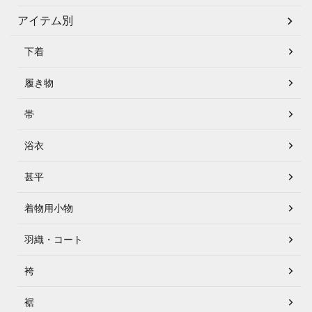
アイテム別
下着
履き物
帯
浴衣
甚平
着物用小物
羽織・コート
袴
裾