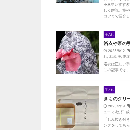
→素早いすすぎ
しく解説。艶や
コツまで紹介し
手入れ
浴衣や帯の
2023/8/12
れ
,
木綿
,
汗
,
洗濯
浴衣は正しい手
この記事では、
手入れ
きものクリー
2023/2/19
ュー
,
小紋
,
汗
,
紋
「しみ抜き付き
ングをしてもら