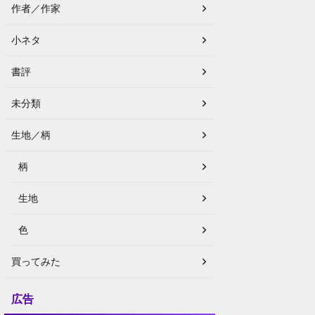
作者／作家
小ネタ
書評
未分類
生地／柄
柄
生地
色
買ってみた
広告