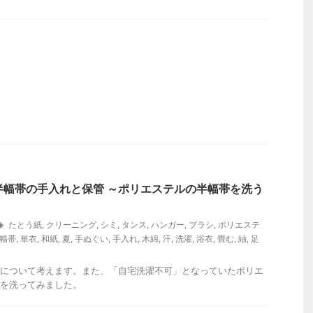
半幅帯の手入れと保管 ～ポリエステルの半幅帯を洗う
たとう紙
,
クリーニング
,
シミ
,
タンス
,
ハンガー
,
ブラシ
,
ポリエステ
幅帯
,
単衣
,
和紙
,
夏
,
手ぬぐい
,
手入れ
,
木綿
,
汗
,
洗濯
,
浴衣
,
畳む
,
紬
,
足
について考えます。また、「自宅洗濯不可」となっていたポリエ
を洗ってみました。