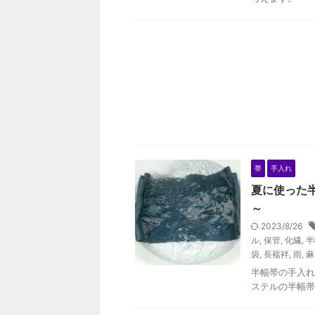
帯
手入れ
夏に使った
～
2023/8/26
ル
,
保管
,
化繊
,
半
袋
,
長襦袢
,
雨
,
麻
半幅帯の手入れ
ステルの半幅帯