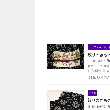
コーディネート／
絞りのきも
2018/6/17
和装ボディ
,
唐草
し
,
訪問着
,
貝
,
黄
今日は絞りのき
手入れ
絞りのきも
2018/6/10