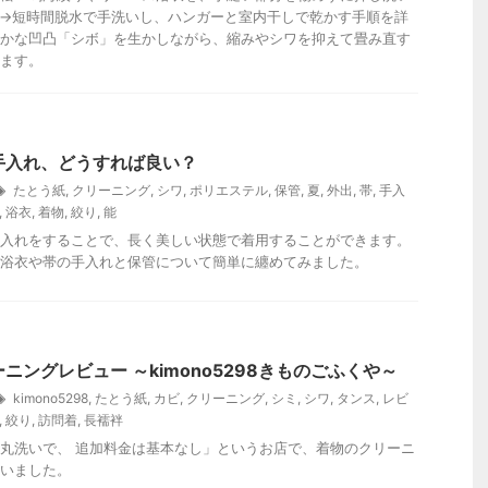
→短時間脱水で手洗いし、ハンガーと室内干しで乾かす手順を詳
かな凹凸「シボ」を生かしながら、縮みやシワを抑えて畳み直す
ます。
手入れ、どうすれば良い？
たとう紙
,
クリーニング
,
シワ
,
ポリエステル
,
保管
,
夏
,
外出
,
帯
,
手入
,
浴衣
,
着物
,
絞り
,
能
入れをすることで、長く美しい状態で着用することができます。
浴衣や帯の手入れと保管について簡単に纏めてみました。
ニングレビュー ～kimono5298きものごふくや～
kimono5298
,
たとう紙
,
カビ
,
クリーニング
,
シミ
,
シワ
,
タンス
,
レビ
,
絞り
,
訪問着
,
長襦袢
丸洗いで、 追加料金は基本なし」というお店で、着物のクリーニ
いました。