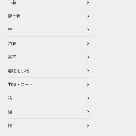
下着
履き物
帯
浴衣
甚平
着物用小物
羽織・コート
袴
裾
襟