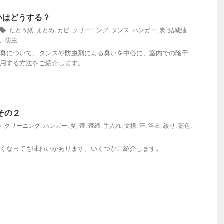
いはどうする？
たとう紙
,
まとめ
,
カビ
,
クリーニング
,
タンス
,
ハンガー
,
炭
,
結城紬
,
し
,
防虫
臭について、タンスや防虫剤による臭いを中心に、室内での陰干
用する方法をご紹介します。
その２
クリーニング
,
ハンガー
,
夏
,
帯
,
帯締
,
手入れ
,
文様
,
汗
,
浴衣
,
絞り
,
藍色
,
くなっても味わいがあります。いくつかご紹介します。