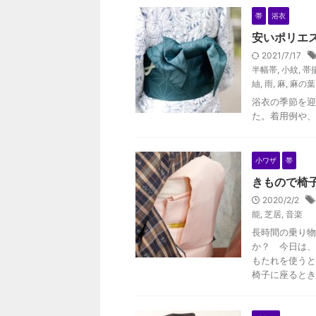
帯
浴衣
安いポリエ
2021/7/17
半幅帯
,
小紋
,
帯
紬
,
雨
,
麻
,
麻の葉
浴衣の季節を迎
た。着用例や、
小ワザ
帯
きもので椅
2020/2/2
能
,
芝居
,
音楽
長時間の乗り物
か？ 今日は、
もたれを使うと
椅子に座るとき