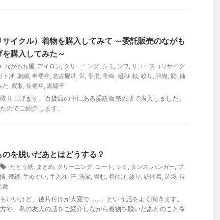
リサイクル）着物を購入してみて ～委託販売のながも
げを購入してみた～
ながもち屋
,
アイロン
,
クリーニング
,
シミ
,
シワ
,
リユース（リサイク
付下げ
,
刺繍
,
半襦袢
,
名古屋帯
,
帯
,
帯揚
,
帯締
,
昭和
,
根
,
絞り
,
羽織
,
能
,
袖
みた
,
買取
,
長襦袢
,
黒繻子
取り上げます。百貨店の中にある委託販売の店で購入しました。
たのでご紹介します。
ものを脱いだあとはどうする？
たとう紙
,
まとめ
,
クリーニング
,
コート
,
シミ
,
タンス
,
ハンガー
,
ブ
揚
,
帯締
,
手ぬぐい
,
手入れ
,
汗
,
洗濯
,
畳む
,
着付け
,
絞り
,
訪問着
,
足袋
,
長
呂敷
もいいけど、後片付けが大変で……」という話をよく聞きます。
方や、私の友人の話をご紹介しながら着物を脱いだあとのことを