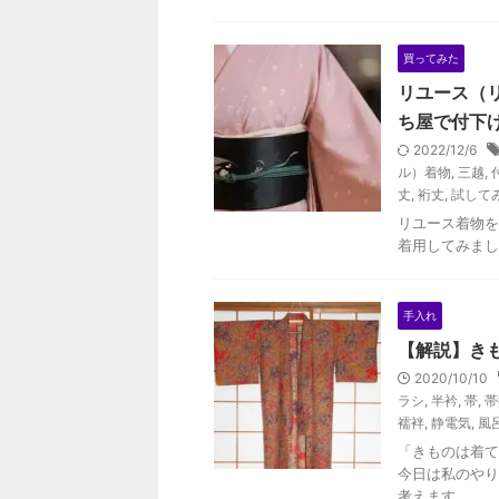
買ってみた
リユース（
ち屋で付下
2022/12/6
ル）着物
,
三越
,
丈
,
裄丈
,
試して
リユース着物を
着用してみまし
手入れ
【解説】き
2020/10/10
ラシ
,
半衿
,
帯
,
帯
襦袢
,
静電気
,
風
「きものは着て
今日は私のやり
考えます。