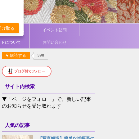
受け取る
ィネート／着方
イベント訪問
イトについて
お問い合わせ
購読する
398
サイト内検索
▼「ページをフォロー」で、新しい記事
のお知らせを受け取れます
人気の記事
【写真解説】簡単な半幅帯の