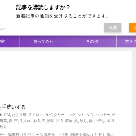
記事を購読しますか？
新着記事の通知を受け取ることができます。
不要
ム別
テクニック
生地／柄
コーデ
ush7
作家
買ってみた
その他
本サ
を手洗いする
CM
,
たとう紙
,
アイロン
,
カビ
,
クリーニング
,
シミ
,
シワ
,
ハンガー
,
伝
唐草
,
夏
,
帯
,
手入れ
,
木綿
,
汗
,
洗濯
,
浴衣
,
着物
,
紋
,
絞り
,
能
,
虫干し
,
衣裳
絞り
松・鳴海絞りやリユース浴衣を、手縫い部分を傷めずに押し洗い