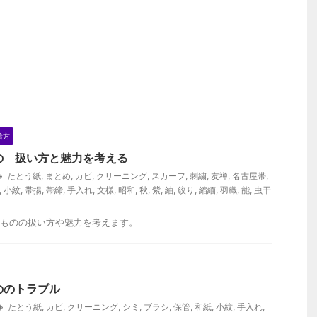
着方
の 扱い方と魅力を考える
たとう紙
,
まとめ
,
カビ
,
クリーニング
,
スカーフ
,
刺繍
,
友禅
,
名古屋帯
,
,
小紋
,
帯揚
,
帯締
,
手入れ
,
文様
,
昭和
,
秋
,
紫
,
紬
,
絞り
,
縮緬
,
羽織
,
能
,
虫干
ものの扱い方や魅力を考えます。
ののトラブル
たとう紙
,
カビ
,
クリーニング
,
シミ
,
ブラシ
,
保管
,
和紙
,
小紋
,
手入れ
,