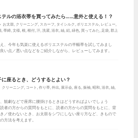
ステルの浴衣帯を買ってみたら……意外と使える！？
お太鼓
,
クリーニング
,
スカーフ
,
タイシルク
,
ポリエステル
,
レビュー
,
揚
,
帯締
,
文様
,
根
,
根付
,
汗
,
洗濯
,
浴衣
,
紬
,
絽
,
緑色
,
買ってみた
,
足袋
,
郡上
え、今年も気楽に使えるポリエステルの半幅帯を試してみまし
良い点／悪い点などをご紹介しながら、レビューしてみます。
子に座るとき、どうするとよい？
クリーニング
,
コート
,
作り帯
,
外出
,
展示会
,
座る
,
振袖
,
昭和
,
浴衣
,
紬
,
、観劇などで座席に腰掛けるときはどうすればよいでしょう
読者の方からの質問をもとに、読者の方からの質問をもとに、背
き／使わないとき、お太鼓をシワにしない座り方など、きもので
の方法を考えます。