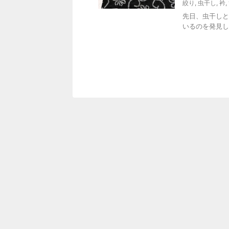
絞り
,
虫干し
,
衿
,
先日、虫干しと
いるのを発見し