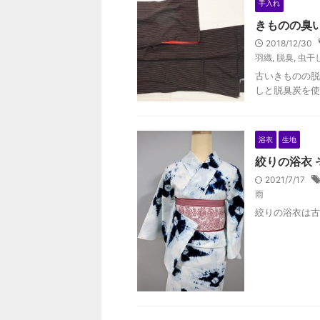
手入れ
きものの臭
2018/12/30
羽織
,
脱臭
,
虫干
古いきものの脱
しと脱臭炭を使
浴衣
生地
絞りの浴衣 
2021/7/17
雨
絞りの浴衣は古