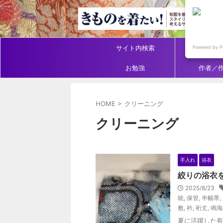
サイト内検索
アイテ
Powered by P
お勉強
作者／
HOME
>
クリーニング
クリーニング
手入れ
浴衣
絞りの浴衣
2025/8/23
統
,
保管
,
半幅帯
,
敷
,
衿
,
裄丈
,
鳴海
夏に活躍した有