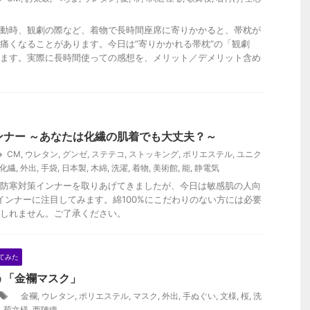
動時、観劇の際など、着物で長時間座席に寄りかかると、帯枕が
痛くなることがあります。今日は”寄りかかれる帯枕”の「観劇
ます。実際に長時間使っての感想を、メリット／デメリット含め
ンナー ～あなたは化繊の肌着でも大丈夫？～
CM
,
ウレタン
,
グンゼ
,
ステテコ
,
ストッキング
,
ポリエステル
,
ユニク
化繊
,
外出
,
手袋
,
日本製
,
木綿
,
洗濯
,
着物
,
美術館
,
能
,
静電気
防寒対策インナーを取りあげてきましたが、今日は敏感肌の人向
のインナーに注目してみます。綿100%にこだわりのない方には必要
しれません。ご了承ください。
てみた
う「金襴マスク」
金襴
,
ウレタン
,
ポリエステル
,
マスク
,
外出
,
手ぬぐい
,
文様
,
桜
,
洗
,
菊文様
,
西陣織