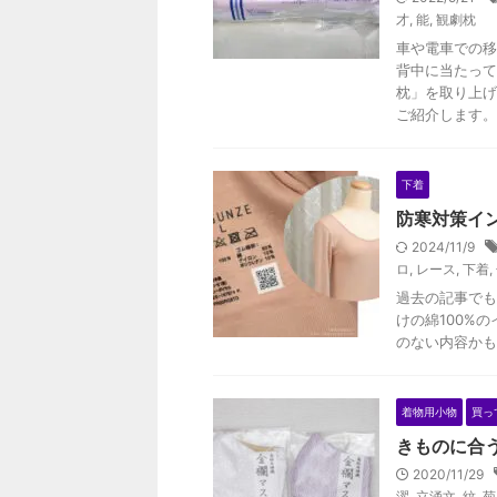
才
,
能
,
観劇枕
車や電車での移
背中に当たって
枕」を取り上げ
ご紹介します。
下着
防寒対策イ
2024/11/9
ロ
,
レース
,
下着
,
過去の記事でも
けの綿100%
のない内容かも
着物用小物
買っ
きものに合
2020/11/29
濯
,
立涌文
,
紋
,
菊