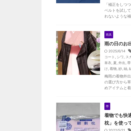
「補正をしつつ
ベルトを試して
れないような補
雨具
雨の日のお
2025/6/14
コート
,
シワ
,
ス
単衣
,
夏
,
外出
,
帯
け
,
着物
,
紗
,
紬
,
梅雨の着物外出
の選び方から草
めアイテムと着
帯
着物でも快
枕」を使っ
2022/5/21