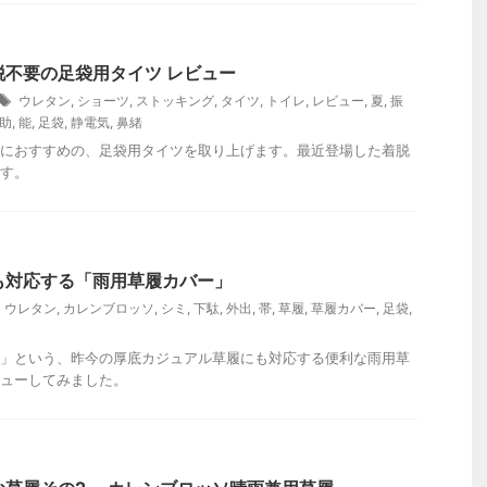
脱不要の足袋用タイツ レビュー
ウレタン
,
ショーツ
,
ストッキング
,
タイツ
,
トイレ
,
レビュー
,
夏
,
振
助
,
能
,
足袋
,
静電気
,
鼻緒
におすすめの、足袋用タイツを取り上げます。最近登場した着脱
す。
も対応する「雨用草履カバー」
ウレタン
,
カレンブロッソ
,
シミ
,
下駄
,
外出
,
帯
,
草履
,
草履カバー
,
足袋
,
」という、昨今の厚底カジュアル草履にも対応する便利な雨用草
ューしてみました。