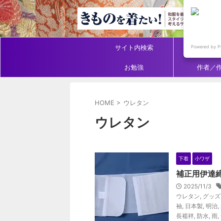
サイト内検索
アイテ
Powered by P
お勉強
作者／
HOME
>
ウレタン
ウレタン
下着
小ワザ
補正用伊達
2025/11/3
ウレタン
,
グッズ
袖
,
日本製
,
明治
,
長襦袢
,
防水
,
雨
,