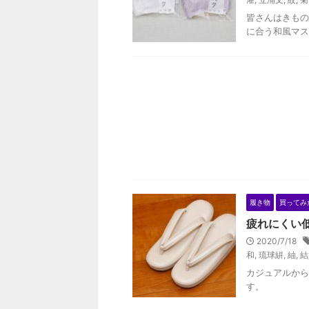
皆さんはきもの
に合う和風マス
履き物
買ってみ
疲れにくい
2020/7/18
和
,
琉球絣
,
紬
,
結
カジュアルから
す。