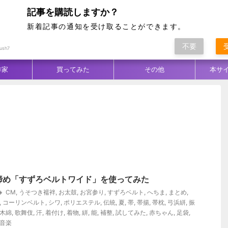
記事を購読しますか？
新着記事の通知を受け取ることができます。
不要
ム別
テクニック
生地／柄
コーデ
ush7
作家
買ってみた
その他
本サ
締め「すずろベルトワイド」を使ってみた
CM
,
うそつき襦袢
,
お太鼓
,
お宮参り
,
すずろベルト
,
へちま
,
まとめ
,
,
コーリンベルト
,
シワ
,
ポリエステル
,
伝統
,
夏
,
帯
,
帯揚
,
帯枕
,
弓浜絣
,
振
木綿
,
歌舞伎
,
汗
,
着付け
,
着物
,
絣
,
能
,
補整
,
試してみた
,
赤ちゃん
,
足袋
,
音楽