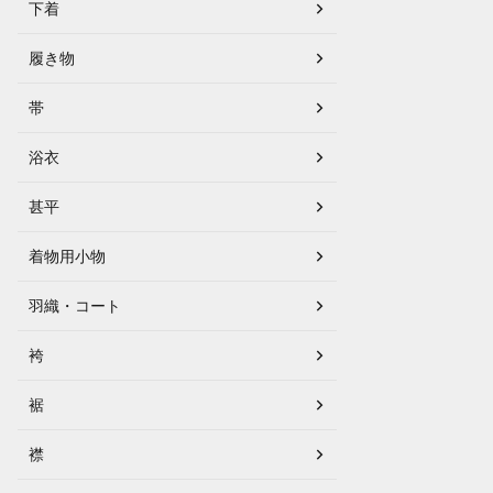
下着
履き物
帯
浴衣
甚平
着物用小物
羽織・コート
袴
裾
襟