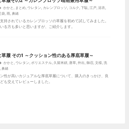
な草履その2 ～カレンブロッソ晴雨兼用草履～
かかと
,
まとめ
,
ウレタン
,
カレンブロッソ
,
コルク
,
下駄
,
江戸
,
浴衣
,
足袋
,
雨
,
鼻緒
支持されているカレンブロッソの草履を初めて試してみました。
いる方も多いと思いますが、ご紹介します。
草履 その1 ～クッション性のある厚底草履～
かかと
,
ウレタン
,
ポリエステル
,
久留米絣
,
唐草
,
外出
,
御召
,
文様
,
洗
,
鼻緒
ン性が高いカジュアルな厚底草履について、購入のきっかけ、良
ども交えてレビューしました。