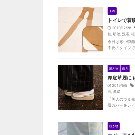
下着
トイレで着
2019/12/28
袖
,
明治
,
洗濯
,
福
今日は寒い季節
不要のタイツで
履き物
雨具
厚底草履に
2019/5/5
雨
,
鼻緒
「美人のつま先
履カバーをレビ
履き物