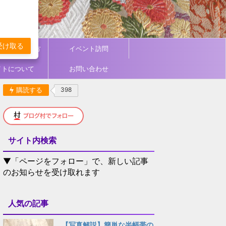
受け取る
ィネート／着方
イベント訪問
イトについて
お問い合わせ
購読する
398
サイト内検索
▼「ページをフォロー」で、新しい記事
のお知らせを受け取れます
人気の記事
【写真解説】簡単な半幅帯の