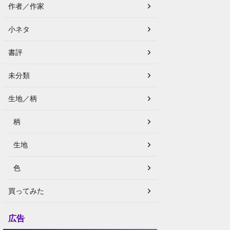
作者／作家
小ネタ
書評
未分類
生地／柄
柄
生地
色
買ってみた
広告