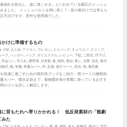
着崩れを防止し、楽に過ごせる」といわれている幅広のメッシュ
みました。 メッシュベルトを胴に巻く？…昔の着付けでは考えら
正方法ですが、意外な使用感でした。
出かけに準備するもの
CM
,
まとめ
,
アイロン
,
ウレタン
,
エコバッグ
,
キョウエツ
,
クリップ
,
カーフ
,
ハンガー
,
バッグ
,
ポリエステル
,
レビュー
,
下駄
,
二部式
,
付下げ
,
,
手ぬぐい
,
手入れ
,
携帯用
,
日本製
,
春
,
昭和
,
更紗
,
東レ
,
法事
,
浴衣
,
着付
結婚式
,
能
,
草履
,
草履カバー
,
衿
,
足袋
,
道行コート
,
防水
,
雨
,
風呂敷
を快適に過ごすための雨対策グッズをご紹介。雨コートの種類別
履カバー、撥水足袋まで、着物愛好者が実際に使っているおすす
用のコツを詳しく解説します。
適に背もたれへ寄りかかれる！ 低反発素材の「観劇
てみた
CM
,
お太鼓
,
へちま
,
ウレタン
,
夏
,
帯
,
帯枕
,
座る
,
歌舞伎
,
着付け
,
空芯