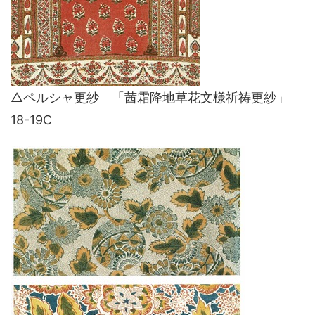
△ペルシャ更紗 「茜霜降地草花文様祈祷更紗」
18-19C