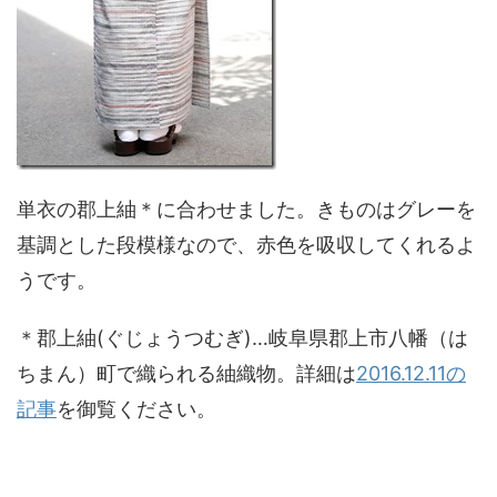
単衣の郡上紬＊に合わせました。きものはグレーを
基調とした段模様なので、赤色を吸収してくれるよ
うです。
＊郡上紬(ぐじょうつむぎ)…岐阜県郡上市八幡（は
ちまん）町で織られる紬織物。詳細は
2016.12.11の
記事
を御覧ください。