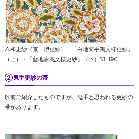
△和更紗（京・堺更紗） 「白地菊手鞠文様更紗」
（上）・「藍地唐花文様更紗」（下）18-19C
②鬼手更紗の帯
以前ご紹介したものですが、鬼手と思われる更紗の
帯があります。