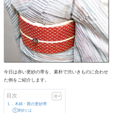
今日は赤い更紗の帯を、素朴で渋いきものに合わせ
た例をご紹介します。
目次
１．木綿・茜の更紗帯
①更紗とは