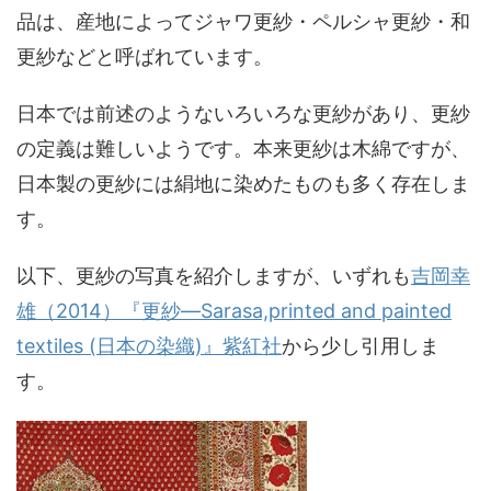
品は、産地によってジャワ更紗・ペルシャ更紗・和
更紗などと呼ばれています。
日本では前述のようないろいろな更紗があり、更紗
の定義は難しいようです。本来更紗は木綿ですが、
日本製の更紗には絹地に染めたものも多く存在しま
す。
以下、更紗の写真を紹介しますが、いずれも
吉岡幸
雄（2014）『更紗―Sarasa,printed and painted
textiles (日本の染織)』紫紅社
から少し引用しま
す。