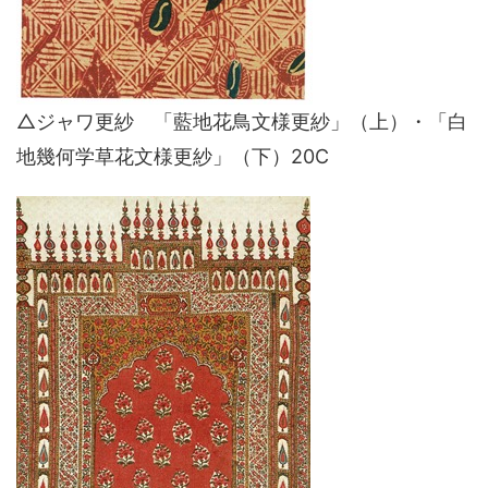
△ジャワ更紗 「藍地花鳥文様更紗」（上）・「白
地幾何学草花文様更紗」（下）20C