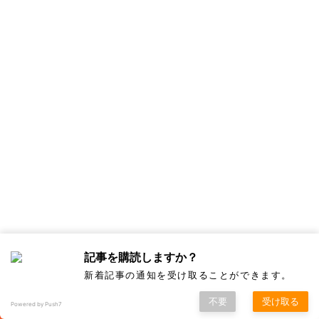
３．紫根絞りのきものに
記事を購読しますか？
2
新着記事の通知を受け取ることができます。
不要
受け取る
Powered by Push7
①盛岡の紫根にインドの茜？