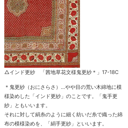
△インド更紗 「茜地草花文様鬼更紗＊」17-18C
＊鬼更紗（おにさらさ）…やや目の荒い木綿地に模
様染めした「インド更紗」のことです。「鬼手更
紗」ともいいます。
それに対して絹糸のように細く紡いだ糸で織った綿
布の模様染めを、「絹手更紗」といいます。