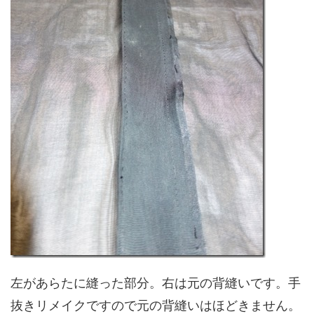
左があらたに縫った部分。右は元の背縫いです。手
抜きリメイクですので元の背縫いはほどきません。