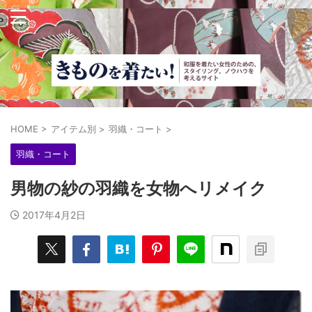
HOME
>
アイテム別
>
羽織・コート
>
羽織・コート
男物の紗の羽織を女物へリメイク
2017年4月2日