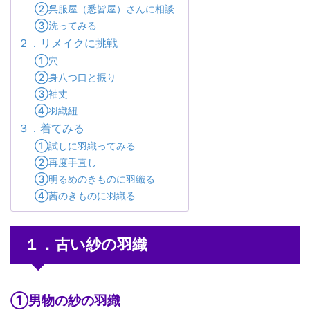
②呉服屋（悉皆屋）さんに相談
③洗ってみる
２．リメイクに挑戦
①穴
②身八つ口と振り
③袖丈
④羽織紐
３．着てみる
①試しに羽織ってみる
②再度手直し
③明るめのきものに羽織る
④茜のきものに羽織る
１．古い紗の羽織
①男物の紗の羽織