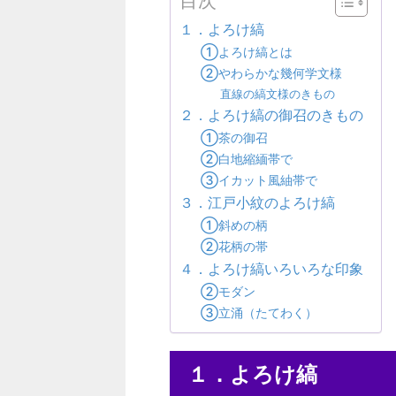
目次
１．よろけ縞
①よろけ縞とは
②やわらかな幾何学文様
直線の縞文様のきもの
２．よろけ縞の御召のきもの
①茶の御召
②白地縮緬帯で
③イカット風紬帯で
３．江戸小紋のよろけ縞
①斜めの柄
②花柄の帯
４．よろけ縞いろいろな印象
②モダン
③立涌（たてわく）
１．よろけ縞