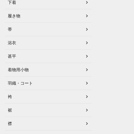
下着
履き物
帯
浴衣
甚平
着物用小物
羽織・コート
袴
裾
襟