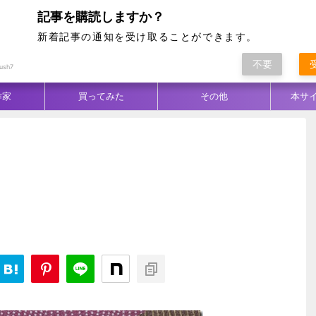
記事を購読しますか？
新着記事の通知を受け取ることができます。
不要
ム別
テクニック
生地／柄
コーデ
ush7
作家
買ってみた
その他
本サ