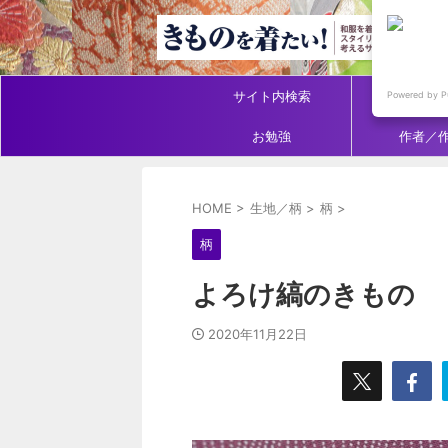
サイト内検索
アイテ
Powered by P
お勉強
作者／
HOME
>
生地／柄
>
柄
>
柄
よろけ縞のきもの
2020年11月22日