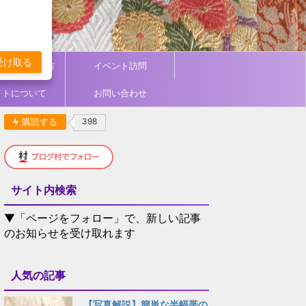
受け取る
ィネート／着方
イベント訪問
イトについて
お問い合わせ
購読する
398
サイト内検索
▼「ページをフォロー」で、新しい記事
のお知らせを受け取れます
人気の記事
【写真解説】簡単な半幅帯の