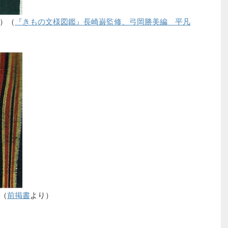
）（
『きもの文様図鑑』長崎巌監修、弓岡勝美編 平凡
（
前掲書
より）