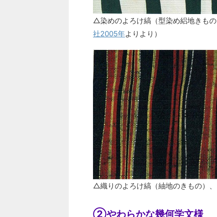
△染めのよろけ縞（型染め絽地きもの
社2005年
よりより）
△織りのよろけ縞（紬地のきもの）、
②やわらかな幾何学文様