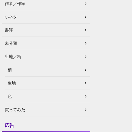
作者／作家
小ネタ
書評
未分類
生地／柄
柄
生地
色
買ってみた
広告