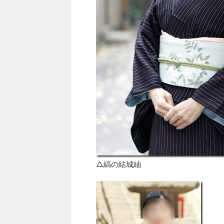
△縞の結城紬