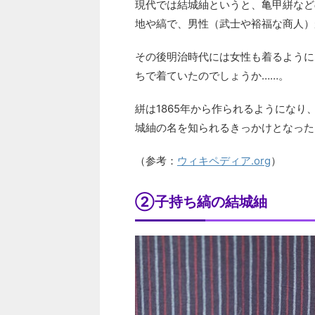
現代では結城紬というと、亀甲絣など
地や縞で、男性（武士や裕福な商人）
その後明治時代には女性も着るように
ちで着ていたのでしょうか……。
絣は1865年から作られるようになり
城紬の名を知られるきっかけとなった
（参考：
ウィキペディア.org
）
②子持ち縞の結城紬