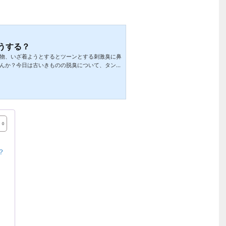
うする？
物、いざ着ようとするとツーンとする刺激臭に鼻
んか？今日は古いきものの脱臭について、タンス
に、室内での陰干しと脱臭炭を使用する方法をご
類は？譲り受けたきものや、長く箪笥にしまわれ
ついていることがあります。①カビの臭いカビの
りますね。たとえ目ではわからなくても、カビ臭
カビが発生しています。この場合は丸洗いクリー
.
？