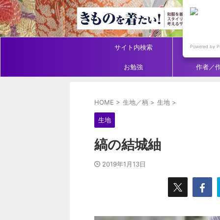
サイト内検索
アイテ
Powered by P
お勉強
作者／
HOME
>
生地／柄
>
生地
>
生地
縞の結城紬
2019年1月13日