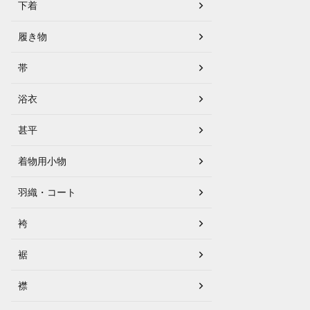
下着
履き物
帯
浴衣
甚平
着物用小物
羽織・コート
袴
裾
襟