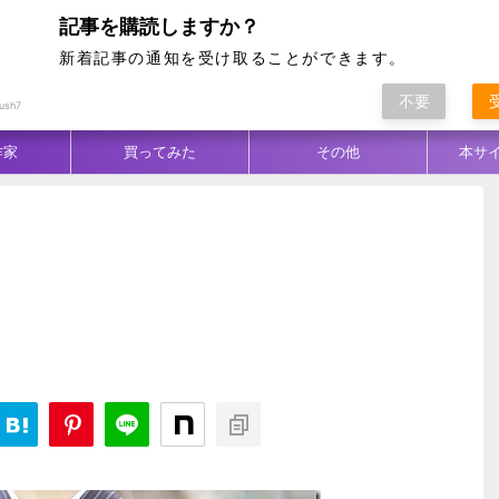
記事を購読しますか？
新着記事の通知を受け取ることができます。
不要
ム別
テクニック
生地／柄
コーデ
ush7
作家
買ってみた
その他
本サ