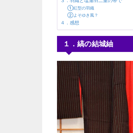
３．羽織と塩瀬羽二重の帯で
①紅型の羽織
②よそゆき風？
４．感想
１．縞の結城紬