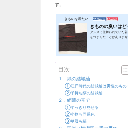
す。
きものを着たい！
12 Shares
1 Pocket
きものの臭いはど
タンスに仕舞われていた着
をつまんだことはありませ
や防虫剤による臭いを中心
紹介します。１．臭いの種
ていたきものには臭いが
臭いは独特なのですぐわか
ければ着物や帯のどこかに
ニングを専門店にお願いし..
目次
１．縞の結城紬
①江戸時代の結城紬は男性のもの
②子持ち縞の結城紬
２．縮緬の帯で
①すっきり見せる
②小物も同系色
③草履も縞