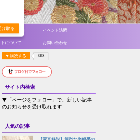
受け取る
ィネート／着方
イベント訪問
イトについて
お問い合わせ
購読する
398
サイト内検索
▼「ページをフォロー」で、新しい記事
のお知らせを受け取れます
人気の記事
【写真解説】簡単な半幅帯の