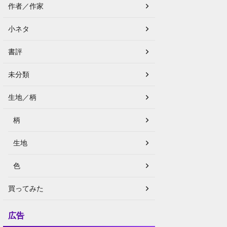
作者／作家
小ネタ
書評
未分類
生地／柄
柄
生地
色
買ってみた
広告