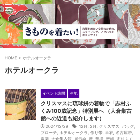
HOME
>
ホテルオークラ
ホテルオークラ
イベント訪問
生地
クリスマスに琉球絣の着物で「志村ふ
くみ100歳記念」特別展へ （大倉集古
館への近道も紹介します）
2024/12/29
12月
,
2月
,
クリスマス
,
バッグ
,
ブローチ
,
ホテルオークラ
,
作り帯
,
単衣
,
名古屋帯
,
塩瀬
,
大倉集古館
,
展示会
,
帯
,
帯揚
,
帯締
,
志村ふく