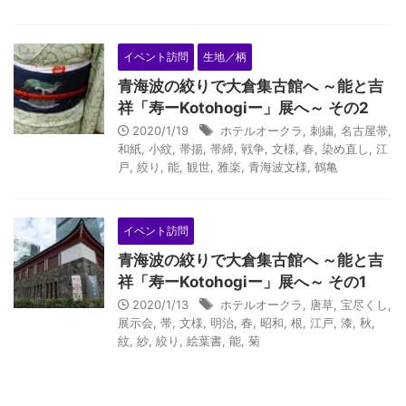
イベント訪問
生地／柄
青海波の絞りで大倉集古館へ ～能と吉
祥「寿ーKotohogiー」展へ～ その2
2020/1/19
ホテルオークラ
,
刺繍
,
名古屋帯
,
和紙
,
小紋
,
帯揚
,
帯締
,
戦争
,
文様
,
春
,
染め直し
,
江
戸
,
絞り
,
能
,
観世
,
雅楽
,
青海波文様
,
鶴亀
イベント訪問
青海波の絞りで大倉集古館へ ～能と吉
祥「寿ーKotohogiー」展へ～ その1
2020/1/13
ホテルオークラ
,
唐草
,
宝尽くし
,
展示会
,
帯
,
文様
,
明治
,
春
,
昭和
,
根
,
江戸
,
漆
,
秋
,
紋
,
紗
,
絞り
,
絵葉書
,
能
,
菊