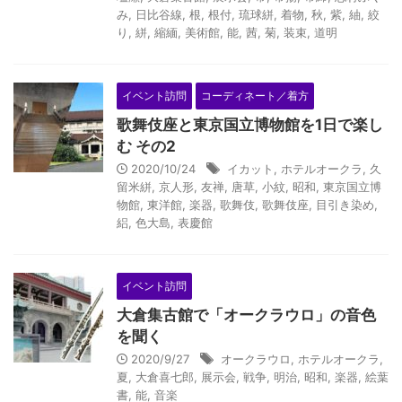
み
,
日比谷線
,
根
,
根付
,
琉球絣
,
着物
,
秋
,
紫
,
紬
,
絞
り
,
絣
,
縮緬
,
美術館
,
能
,
茜
,
菊
,
装束
,
道明
イベント訪問
コーディネート／着方
歌舞伎座と東京国立博物館を1日で楽し
む その2
2020/10/24
イカット
,
ホテルオークラ
,
久
留米絣
,
京人形
,
友禅
,
唐草
,
小紋
,
昭和
,
東京国立博
物館
,
東洋館
,
楽器
,
歌舞伎
,
歌舞伎座
,
目引き染め
,
絽
,
色大島
,
表慶館
イベント訪問
大倉集古館で「オークラウロ」の音色
を聞く
2020/9/27
オークラウロ
,
ホテルオークラ
,
夏
,
大倉喜七郎
,
展示会
,
戦争
,
明治
,
昭和
,
楽器
,
絵葉
書
,
能
,
音楽