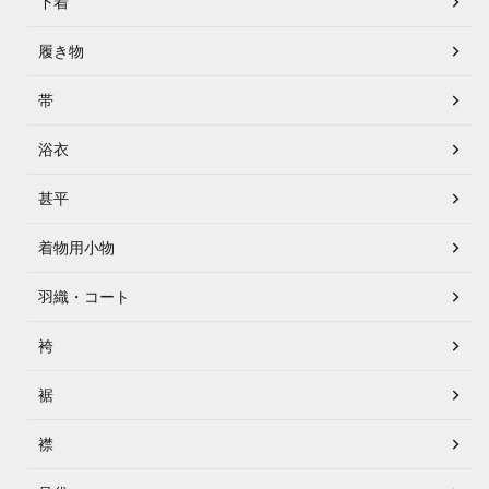
下着
履き物
帯
浴衣
甚平
着物用小物
羽織・コート
袴
裾
襟