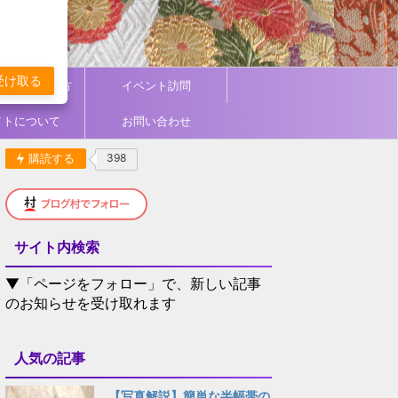
受け取る
ィネート／着方
イベント訪問
イトについて
お問い合わせ
購読する
398
サイト内検索
▼「ページをフォロー」で、新しい記事
のお知らせを受け取れます
人気の記事
【写真解説】簡単な半幅帯の