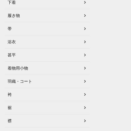
下着
履き物
帯
浴衣
甚平
着物用小物
羽織・コート
袴
裾
襟