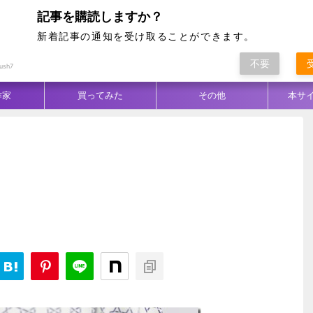
記事を購読しますか？
新着記事の通知を受け取ることができます。
不要
ム別
テクニック
生地／柄
コーデ
ush7
作家
買ってみた
その他
本サ