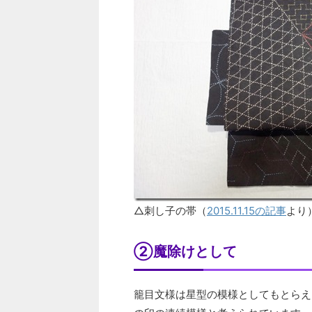
△刺し子の帯（
2015.11.15の記事
より
②魔除けとして
籠目文様は星型の模様としてもとらえ