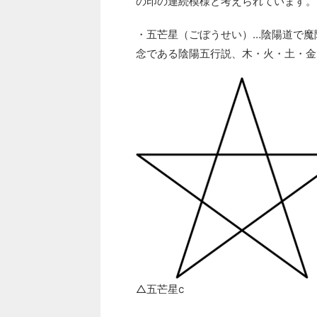
の印の連続模様と考えられています。
・五芒星（ごぼうせい）…陰陽道で魔
念である陰陽五行説、木・火・土・金
△五芒星c