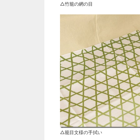
△竹籠の網の目
△籠目文様の手拭い