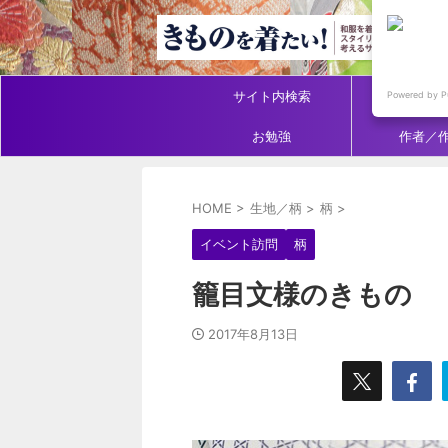
サイト内検索
アイテ
Powered by P
お勉強
作者／
HOME
>
生地／柄
>
柄
>
イベント訪問
柄
籠目文様のきもの
2017年8月13日