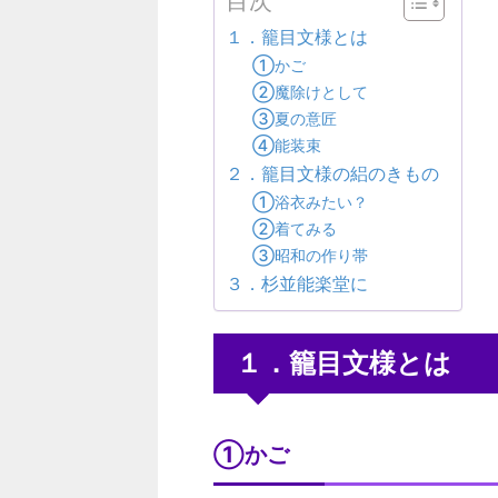
目次
１．籠目文様とは
①かご
②魔除けとして
③夏の意匠
④能装束
２．籠目文様の絽のきもの
①浴衣みたい？
②着てみる
③昭和の作り帯
３．杉並能楽堂に
１．籠目文様とは
①かご