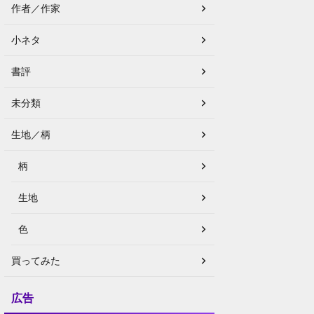
作者／作家
小ネタ
書評
未分類
生地／柄
柄
生地
色
買ってみた
広告