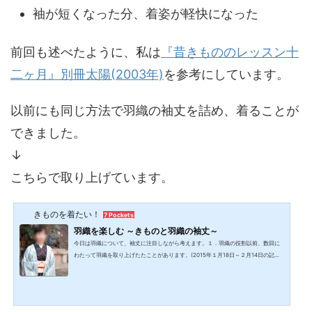
袖が短くなった分、着姿が軽快になった
前回も述べたように、私は
『昔きもののレッスン十
二ヶ月』別冊太陽(2003年)
を参考にしています。
以前にも同じ方法で羽織の袖丈を詰め、着ることが
できました。
↓
こちらで取り上げています。
きものを着たい！
7 Pockets
羽織を楽しむ ～きものと羽織の袖丈～
今日は羽織について、袖丈に注目しながら考えます。１．羽織の役割以前、数回に
わたって羽織を取り上げたたことがあります。(2015年１月18日～２月14日の記事)
その時にも少しふれましたが、現在の羽織は、道行きコートのような「防寒着」と
して、又はお洒落を演出する「羽織りもの」としての役割が主で、正式な場では着
ないカジュアルなものとされています。羽織が時々直面する問題気楽なアイテムと
しての羽織ですが、時々困ることがあります。きものの袖丈と羽織の袖丈が合わな