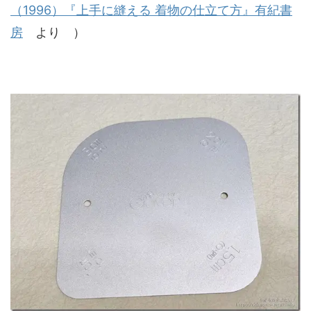
（1996）『上手に縫える 着物の仕立て方』有紀書
房
より ）