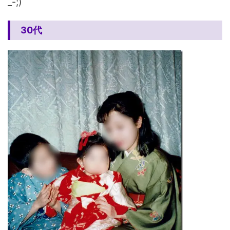
_-;)
30代