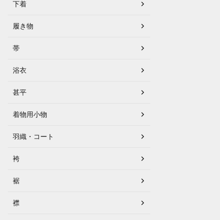
下着
履き物
帯
浴衣
甚平
着物用小物
羽織・コート
袴
裾
襟