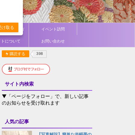
受け取る
ィネート／着方
イベント訪問
イトについて
お問い合わせ
購読する
398
サイト内検索
▼「ページをフォロー」で、新しい記事
のお知らせを受け取れます
人気の記事
【写真解説】簡単な半幅帯の