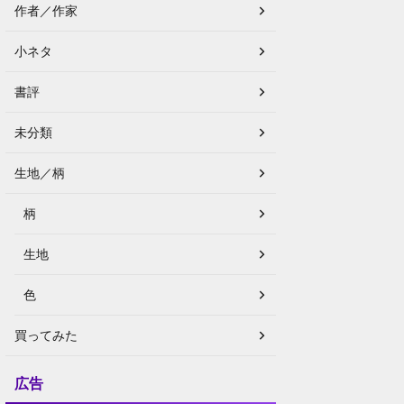
作者／作家
小ネタ
書評
未分類
生地／柄
柄
生地
色
買ってみた
広告