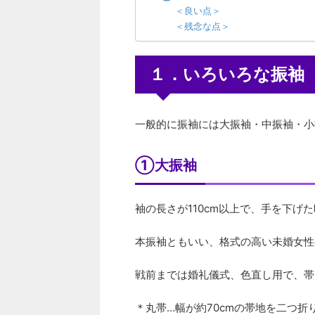
＜良い点＞
＜残念な点＞
１．いろいろな振袖
一般的に振袖には大振袖・中振袖・小
①大振袖
袖の長さが110cm以上で、手を下
本振袖ともいい、格式の高い未婚女性
戦前までは婚礼儀式、色直し用で、帯
＊丸帯…幅が約70cmの帯地を二つ