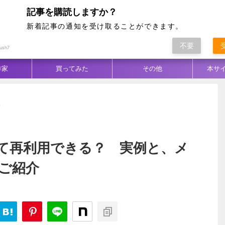
記事を購読しますか？
新着記事の通知を受け取ることができます。
不要
ム別
テクニック
生地／柄
コーデ
ush7
作家
買ってみた
その他
本サ
>
て再利用できる？ 実例と、メ
ご紹介