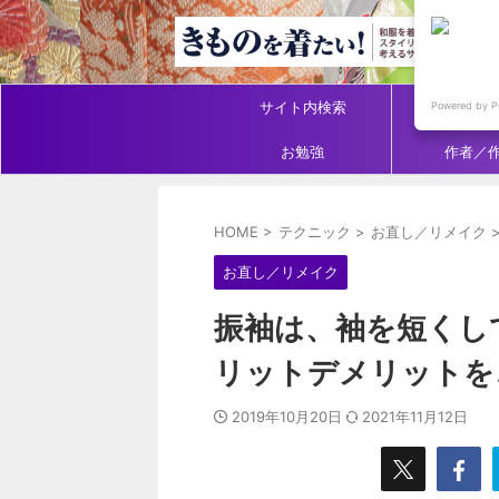
サイト内検索
アイテ
Powered by P
お勉強
作者／
HOME
>
テクニック
>
お直し／リメイク
お直し／リメイク
振袖は、袖を短くし
リットデメリットを
2019年10月20日
2021年11月12日