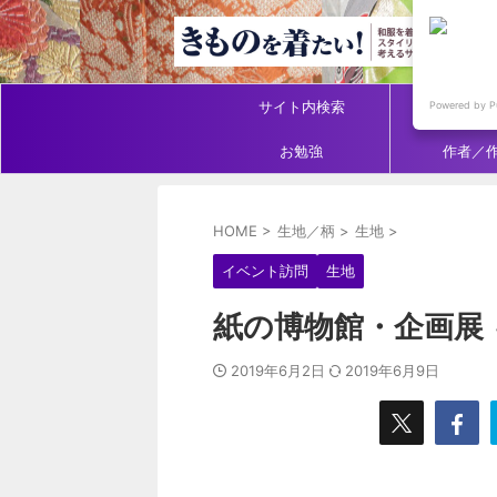
サイト内検索
アイテ
Powered by P
お勉強
作者／
HOME
>
生地／柄
>
生地
>
イベント訪問
生地
紙の博物館・企画展
2019年6月2日
2019年6月9日