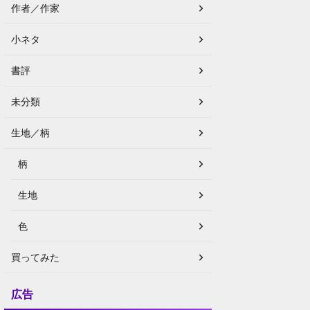
作者／作家
小ネタ
書評
未分類
生地／柄
柄
生地
色
買ってみた
広告