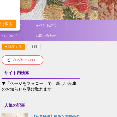
受け取る
ィネート／着方
イベント訪問
イトについて
お問い合わせ
購読する
398
サイト内検索
▼「ページをフォロー」で、新しい記事
のお知らせを受け取れます
人気の記事
【写真解説】簡単な半幅帯の