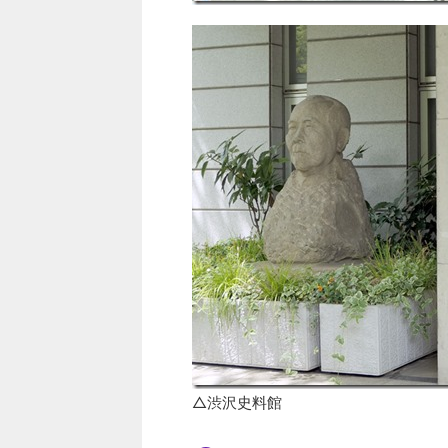
△渋沢史料館