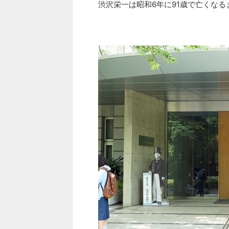
渋沢栄一は昭和6年に91歳で亡くな