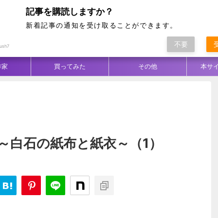
記事を購読しますか？
新着記事の通知を受け取ることができます。
不要
ム別
テクニック
生地／柄
コーデ
ush7
作家
買ってみた
その他
本サ
 ～白石の紙布と紙衣～（1）