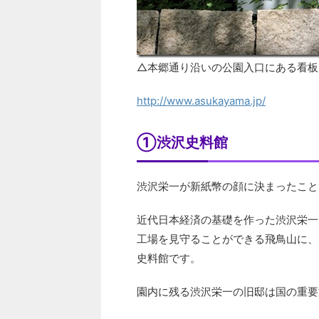
△本郷通り沿いの公園入口にある看板
http://www.asukayama.jp/
①渋沢史料館
渋沢栄一が新紙幣の顔に決まったこと
近代日本経済の基礎を作った渋沢栄一
工場を見守ることができる飛鳥山に、
史料館です。
園内に残る渋沢栄一の旧邸は国の重要