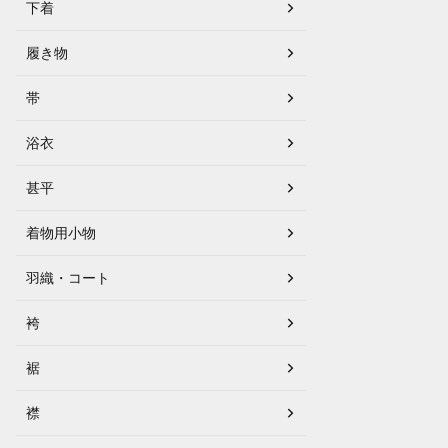
下着
履き物
帯
浴衣
甚平
着物用小物
羽織・コート
袴
裾
襟