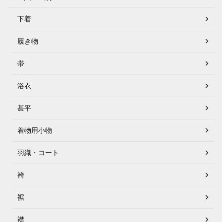
下着
履き物
帯
浴衣
甚平
着物用小物
羽織・コート
袴
裾
襟