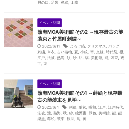
貝の口
,
足袋
,
鼻緒
,
１歳
イベント訪問
熱海MOA美術館 その2 ～現存最古の能
装束と竹屋町刺繍～
2022/6/11
よろけ縞
,
クリスマス
,
バッグ
,
刺繍
,
単衣
,
古い着物
,
夏
,
小紋
,
帯
,
文様
,
時代裂
,
根
,
江戸
,
法被
,
熱海
,
紋
,
紗
,
絽
,
縞
,
美術館
,
能
,
装束
,
観
世
,
黄
イベント訪問
熱海MOA美術館 その1 ～蒔絵と現存最
古の能装束を見学～
2022/6/4
刺繍
,
単衣
,
昭和
,
江戸
,
江戸時代
,
法被
,
漆
,
熱海
,
秋
,
紗
,
絵葉書
,
緑色
,
美術館
,
能
,
能
楽堂
,
蒔絵
,
装束
,
観世
,
鳥
,
黄