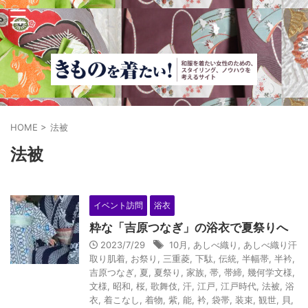
HOME
>
法被
法被
イベント訪問
浴衣
粋な「吉原つなぎ」の浴衣で夏祭りへ
2023/7/29
10月
,
あしべ織り
,
あしべ織り汗
取り肌着
,
お祭り
,
三重菱
,
下駄
,
伝統
,
半幅帯
,
半衿
,
吉原つなぎ
,
夏
,
夏祭り
,
家族
,
帯
,
帯締
,
幾何学文様
,
文様
,
昭和
,
桜
,
歌舞伎
,
汗
,
江戸
,
江戸時代
,
法被
,
浴
衣
,
着こなし
,
着物
,
紫
,
能
,
衿
,
袋帯
,
装束
,
観世
,
貝
,