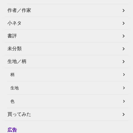
作者／作家
小ネタ
書評
未分類
生地／柄
柄
生地
色
買ってみた
広告