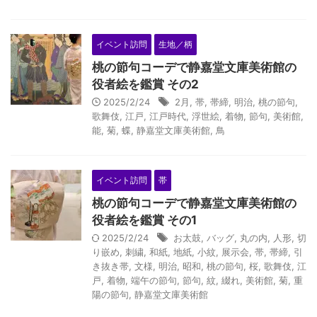
イベント訪問
生地／柄
桃の節句コーデで静嘉堂文庫美術館の
役者絵を鑑賞 その2
2025/2/24
2月
,
帯
,
帯締
,
明治
,
桃の節句
,
歌舞伎
,
江戸
,
江戸時代
,
浮世絵
,
着物
,
節句
,
美術館
,
能
,
菊
,
蝶
,
静嘉堂文庫美術館
,
鳥
イベント訪問
帯
桃の節句コーデで静嘉堂文庫美術館の
役者絵を鑑賞 その1
2025/2/24
お太鼓
,
バッグ
,
丸の内
,
人形
,
切
り嵌め
,
刺繍
,
和紙
,
地紙
,
小紋
,
展示会
,
帯
,
帯締
,
引
き抜き帯
,
文様
,
明治
,
昭和
,
桃の節句
,
桜
,
歌舞伎
,
江
戸
,
着物
,
端午の節句
,
節句
,
紋
,
綴れ
,
美術館
,
菊
,
重
陽の節句
,
静嘉堂文庫美術館