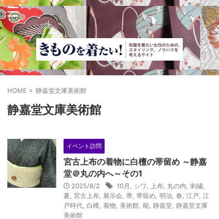
HOME
>
静嘉堂文庫美術館
静嘉堂文庫美術館
イベント訪問
宮古上布の着物に白檀の帯留め ～静嘉
堂＠丸の内へ～その1
2025/8/2
10月
,
シワ
,
上布
,
丸の内
,
刺繍
,
夏
,
宮古上布
,
展示会
,
帯
,
帯留め
,
明治
,
春
,
江戸
,
江
戸時代
,
白檀
,
着物
,
美術館
,
能
,
静嘉堂
,
静嘉堂文庫
美術館