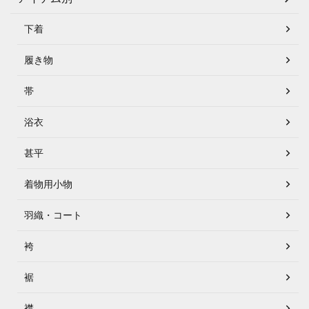
下着
履き物
帯
浴衣
甚平
着物用小物
羽織・コート
袴
裾
襟