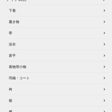
下着
履き物
帯
浴衣
甚平
着物用小物
羽織・コート
袴
裾
襟