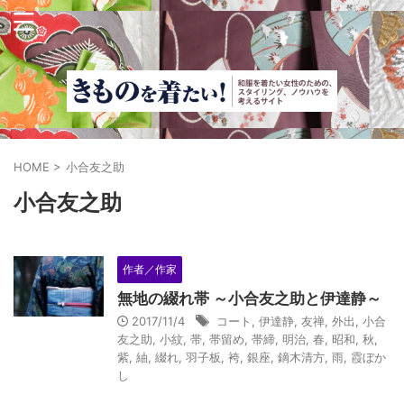
HOME
>
小合友之助
小合友之助
作者／作家
無地の綴れ帯 ～小合友之助と伊達静～
2017/11/4
コート
,
伊達静
,
友禅
,
外出
,
小合
友之助
,
小紋
,
帯
,
帯留め
,
帯締
,
明治
,
春
,
昭和
,
秋
,
紫
,
紬
,
綴れ
,
羽子板
,
袴
,
銀座
,
鏑木清方
,
雨
,
霞ぼか
し