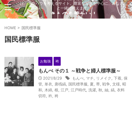
け、ノウハウを考えるサイト。豊富な写真を中心に、みなさん
と一緒に考えます。
きものを着たい！
HOME
>
国民標準服
国民標準服
お勉強
袴
もんぺ その１ ～戦争と婦人標準服～
2021/8/29
もんぺ
,
マチ
,
リメイク
,
下着
,
保
管
,
単衣
,
唐桟縞
,
国民標準服
,
夏
,
帯
,
戦争
,
文様
,
昭
和
,
木綿
,
根
,
江戸
,
江戸時代
,
洗濯
,
秋
,
紬
,
縞
,
衣料
切符
,
衿
,
袴