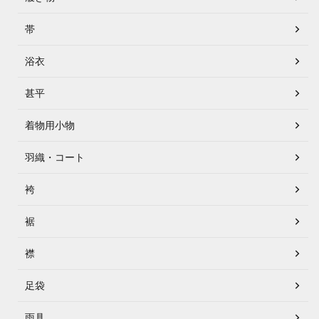
帯
浴衣
甚平
着物用小物
羽織・コート
袴
裾
襟
足袋
雨具