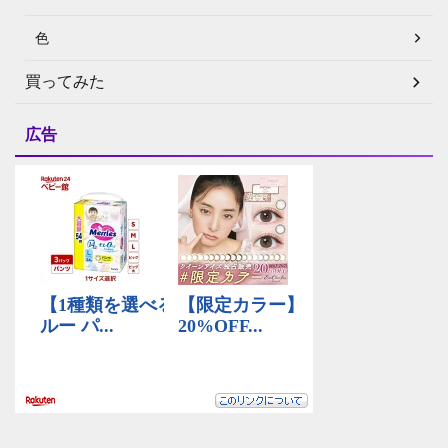
色
買ってみた
広告