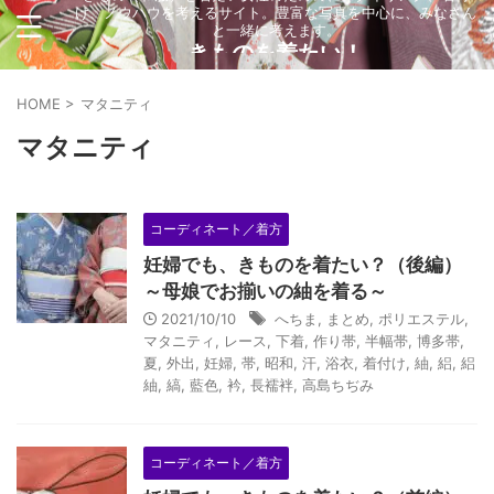
け、ノウハウを考えるサイト。豊富な写真を中心に、みなさん
と一緒に考えます。
きものを着たい！
HOME
>
マタニティ
マタニティ
コーディネート／着方
妊婦でも、きものを着たい？（後編）
～母娘でお揃いの紬を着る～
2021/10/10
へちま
,
まとめ
,
ポリエステル
,
マタニティ
,
レース
,
下着
,
作り帯
,
半幅帯
,
博多帯
,
夏
,
外出
,
妊婦
,
帯
,
昭和
,
汗
,
浴衣
,
着付け
,
紬
,
絽
,
絽
紬
,
縞
,
藍色
,
衿
,
長襦袢
,
高島ちぢみ
コーディネート／着方