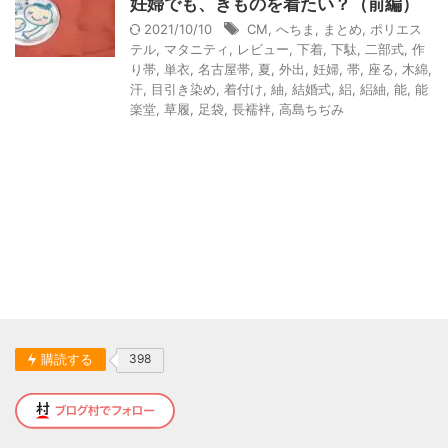
妊婦でも、きものを着たい？（前編）
2021/10/10
CM
,
へちま
,
まとめ
,
ポリエス
テル
,
マタニティ
,
レビュー
,
下着
,
下駄
,
二部式
,
作
り帯
,
単衣
,
名古屋帯
,
夏
,
外出
,
妊婦
,
帯
,
座る
,
木綿
,
汗
,
目引き染め
,
着付け
,
紬
,
結婚式
,
絽
,
絽紬
,
能
,
能
楽堂
,
草履
,
足袋
,
長襦袢
,
高島ちぢみ
購読する
398