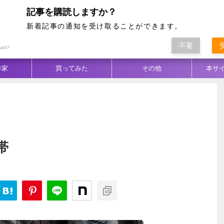
記事を購読しますか？
新着記事の通知を受け取ることができます。
不要
ム別
テクニック
生地／柄
コーデ
ush7
作家
買ってみた
その他
本サ
帯