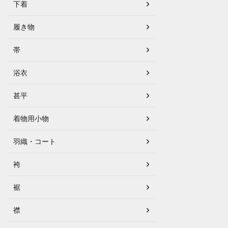
下着
履き物
帯
浴衣
甚平
着物用小物
羽織・コート
袴
裾
襟