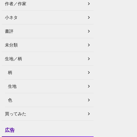
作者／作家
小ネタ
書評
未分類
生地／柄
柄
生地
色
買ってみた
広告