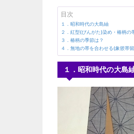
目次
１．昭和時代の大島紬
２．紅型(びんがた)染め・椿柄の
３．椿柄の季節は？
４．無地の帯を合わせる(象篏帯
１．昭和時代の大島