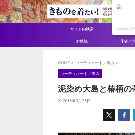
サイト内検索
アイテ
Powered by P
お勉強
作者／
HOME
>
コーディネート／着方
>
コーディネート／着方
泥染め大島と椿柄の
2016年3月26日