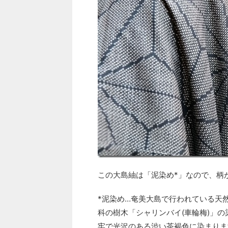
この大島紬は「泥染め*」なので、柄
*泥染め…奄美大島で行われている天
科の樹木「シャリンバイ(車輪梅)」
牢で光沢のある渋い茶褐色に染まりま