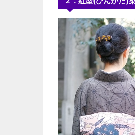
２．紅型(びんがた)