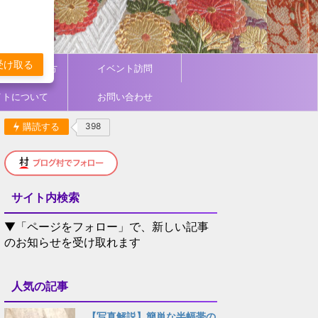
受け取る
ィネート／着方
イベント訪問
イトについて
お問い合わせ
購読する
398
サイト内検索
▼「ページをフォロー」で、新しい記事
のお知らせを受け取れます
人気の記事
【写真解説】簡単な半幅帯の