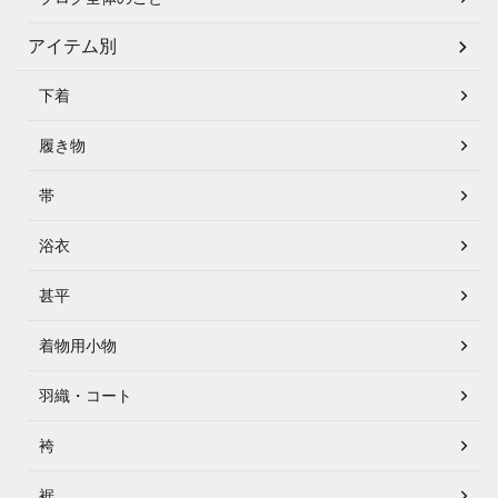
アイテム別
下着
履き物
帯
浴衣
甚平
着物用小物
羽織・コート
袴
裾