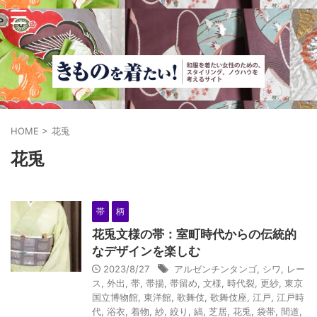
HOME
>
花兎
花兎
帯
柄
花兎文様の帯：室町時代からの伝統的
なデザインを楽しむ
2023/8/27
アルゼンチンタンゴ
,
シワ
,
レー
ス
,
外出
,
帯
,
帯揚
,
帯留め
,
文様
,
時代裂
,
更紗
,
東京
国立博物館
,
東洋館
,
歌舞伎
,
歌舞伎座
,
江戸
,
江戸時
代
,
浴衣
,
着物
,
紗
,
絞り
,
縞
,
芝居
,
花兎
,
袋帯
,
間道
,