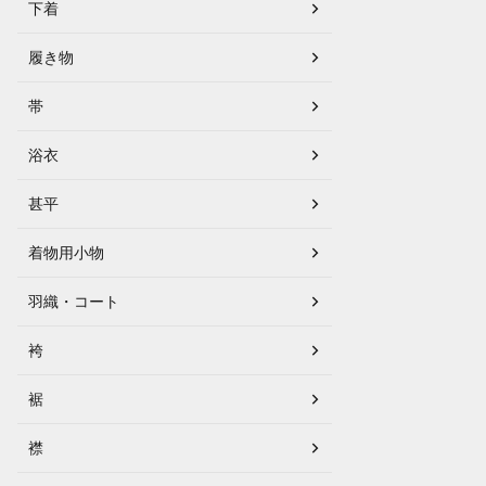
下着
履き物
帯
浴衣
甚平
着物用小物
羽織・コート
袴
裾
襟