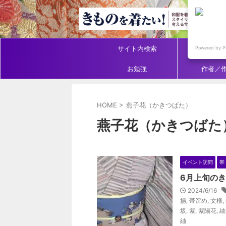
サイト内検索
アイテ
Powered by P
お勉強
作者／
HOME
>
燕子花（かきつばた）
燕子花（かきつばた
イベント訪問
帯
6月上旬の
2024/6/16
揚
,
帯留め
,
文様
,
坂
,
紫
,
紫陽花
,
紬
紬