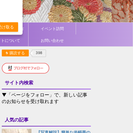
受け取る
ィネート／着方
イベント訪問
イトについて
お問い合わせ
購読する
398
サイト内検索
▼「ページをフォロー」で、新しい記事
のお知らせを受け取れます
人気の記事
【写真解説】簡単な半幅帯の