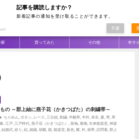
記事を購読しますか？
新着記事の通知を受け取ることができます。
不要
ム別
テクニック
生地／柄
コーデ
ush7
作家
買ってみた
その他
本サ
）
きもの ～郡上紬に燕子花（かきつばた）の刺繍帯～
ちりめん
,
ボタン
,
レース
,
三分紐
,
刺繍
,
半幅帯
,
半衿
,
単衣
,
夏
,
帯
,
帯
春
,
江戸
,
江戸時代
,
燕子花（かきつばた）
,
留袖
,
着物
,
矢来能楽堂
,
神楽
,
結婚式
,
絞り
,
絽
,
縮緬
,
胡蝶
,
能
,
能楽堂
,
藍色
,
蝶
,
衿
,
袋帯
,
訪問着
,
郡上