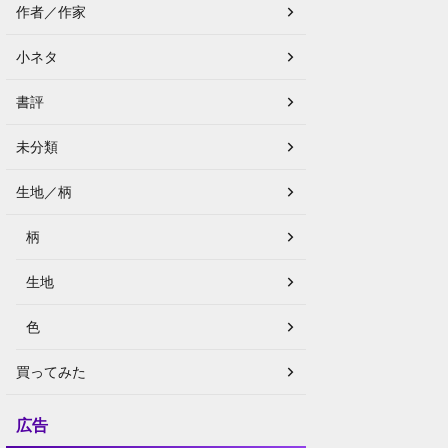
作者／作家
小ネタ
書評
未分類
生地／柄
柄
生地
色
買ってみた
広告